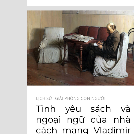
LỊCH SỬ⠀
GIẢI PHÓNG CON NGƯỜI⠀
Tình yêu sách và
ngoại ngữ của nhà
cách mạng Vladimir