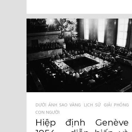
DƯỚI ÁNH SAO VÀNG⠀
LỊCH SỬ⠀
GIẢI PHÓNG
CON NGƯỜI⠀
Hiệp định Genève