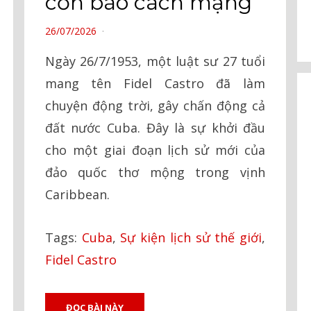
cơn bão cách mạng
POSTED
26/07/2026
ON
Ngày 26/7/1953, một luật sư 27 tuổi
mang tên Fidel Castro đã làm
chuyện động trời, gây chấn động cả
đất nước Cuba. Đây là sự khởi đầu
cho một giai đoạn lịch sử mới của
đảo quốc thơ mộng trong vịnh
Caribbean.
Tags:
Cuba
,
Sự kiện lịch sử thế giới
,
Fidel Castro
ĐỌC BÀI NÀY