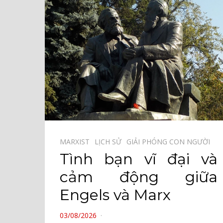
MARXIST⠀
LỊCH SỬ⠀
GIẢI PHÓNG CON NGƯỜI⠀
Tình bạn vĩ đại và
cảm động giữa
Engels và Marx
POSTED
03/08/2026