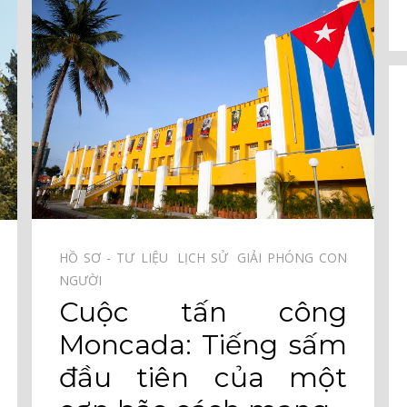
HỒ SƠ - TƯ LIỆU⠀
LỊCH SỬ⠀
GIẢI PHÓNG CON
NGƯỜI⠀
Cuộc tấn công
Moncada: Tiếng sấm
đầu tiên của một