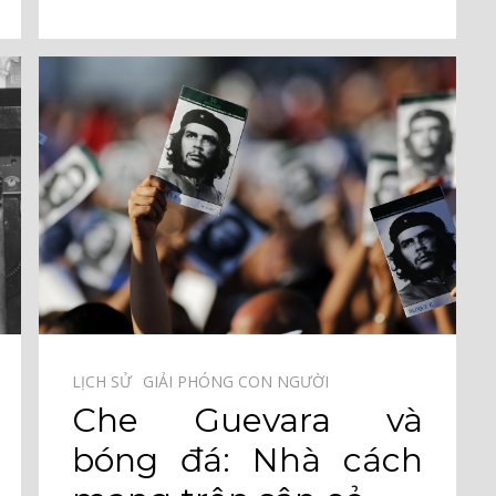
LỊCH SỬ⠀
GIẢI PHÓNG CON NGƯỜI⠀
Che Guevara và
bóng đá: Nhà cách