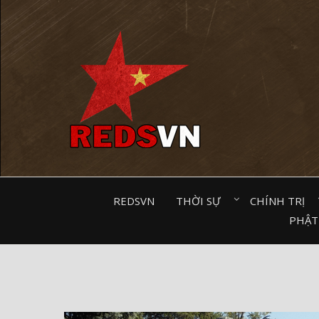
Kênh chia sẻ tri thức cộng đồng
REDSVN
THỜI SỰ⠀
CHÍNH TRỊ⠀
PHẬT