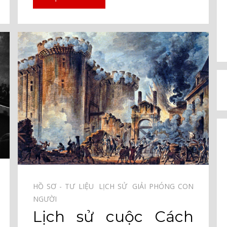
HỒ SƠ - TƯ LIỆU⠀
LỊCH SỬ⠀
GIẢI PHÓNG CON
NGƯỜI⠀
Lịch sử cuộc Cách