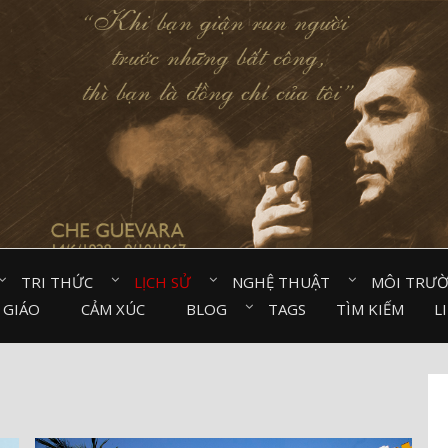
TRI THỨC⠀
LỊCH SỬ⠀
NGHỆ THUẬT⠀
MÔI TRƯ
 GIÁO⠀
CẢM XÚC⠀
BLOG⠀
TAGS
TÌM KIẾM
L