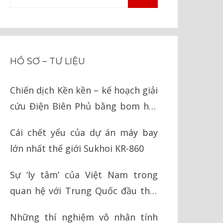
TÌM
kiếm
KIẾM
cho:
HỒ SƠ – TƯ LIỆU
Chiến dịch Kền kền – kế hoạch giải
cứu Điện Biên Phủ bằng bom hạt
nhân của Mỹ
Cái chết yểu của dự án máy bay
lớn nhất thế giới Sukhoi KR-860
Sự ‘ly tâm’ của Việt Nam trong
quan hệ với Trung Quốc đầu thời
Nguyễn
Những thí nghiệm vô nhân tính