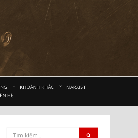
ỜNG⠀
KHOẢNH KHẮC⠀
MARXIST⠀
IÊN HỆ
Tìm