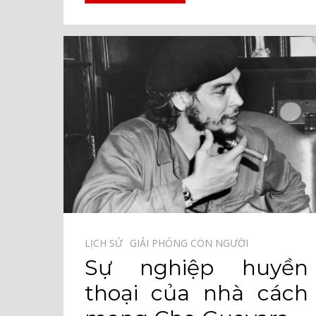
LỊCH SỬ⠀
GIẢI PHÓNG CON NGƯỜI⠀
Sự nghiệp huyền
thoại của nhà cách