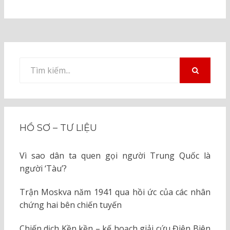
Tìm
kiếm
TÌM
KIẾM
cho:
HỒ SƠ – TƯ LIỆU
Vì sao dân ta quen gọi người Trung Quốc là
người ‘Tàu’?
Trận Moskva năm 1941 qua hồi ức của các nhân
chứng hai bên chiến tuyến
Chiến dịch Kền kền – kế hoạch giải cứu Điện Biên