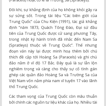
(Paracels) hoặc có lẽ là Trường Sa (Spratleys).
Đôi khi, sự khẳng định của họ không khỏi gây ra
sự sửng sốt. Trong tài liệu “Các biên giới của
Trung Quốc” của Chu Kiện (1991), tác giả khẳng
định “năm 1873, Quách Tông Đào, Đại sứ đầu
tiên của Trung Quốc được cử sang phương Tây,
trong nhật ký hành trình đã nhắc đến Nam Sa
(Spratleys) thuộc về Trung Quốc”. Thế nhưng
đoạn văn này lại được minh hoạ thêm bởi chú
thích đề cập tới Hoàng Sa (Paracels) và ghi chú
đảo nằm ở vĩ độ 17 Bắc. Đây quả là sự lẫn lộn
nghiêm trọng và càng cho thấy sự cố tình gán
ghép các quần đảo Hoàng Sa và Trường Sa của
Việt Nam vốn nằm phía nam vĩ tuyến 17 vào lãnh
thổ Trung Quốc.
Các tham vọng của Trung Quốc còn mâu thuẫn
bởi chính các nguồn tư liệu khác của họ. Nhiều tài