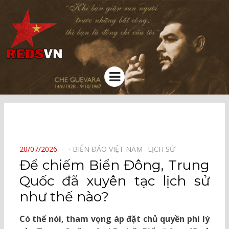
Kênh chia sẻ tri thức cộng đồng
Menu
⠀
POSTED
20/07/2026
BIỂN ĐẢO VIỆT NAM⠀
LỊCH SỬ⠀
ON
Để chiếm Biển Đông, Trung
Quốc đã xuyên tạc lịch sử
như thế nào?
Có thể nói, tham vọng áp đặt chủ quyền phi lý