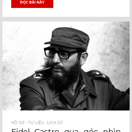
ĐỌC BÀI NÀY
HỒ SƠ - TƯ LIỆU⠀
LỊCH SỬ⠀
Fidel Castro qua góc nhìn