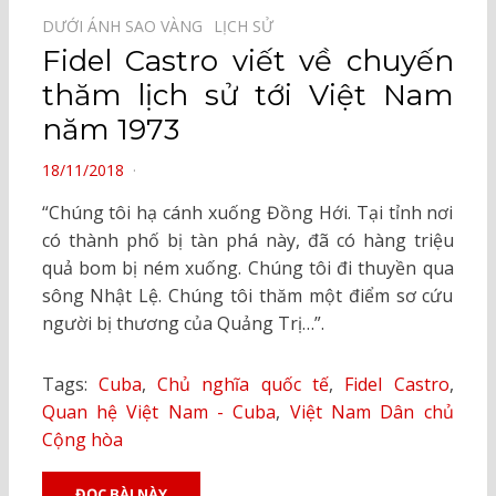
DƯỚI ÁNH SAO VÀNG⠀
LỊCH SỬ⠀
Fidel Castro viết về chuyến
thăm lịch sử tới Việt Nam
năm 1973
POSTED
18/11/2018
ON
“Chúng tôi hạ cánh xuống Đồng Hới. Tại tỉnh nơi
có thành phố bị tàn phá này, đã có hàng triệu
quả bom bị ném xuống. Chúng tôi đi thuyền qua
sông Nhật Lệ. Chúng tôi thăm một điểm sơ cứu
người bị thương của Quảng Trị…”.
Tags:
Cuba
,
Chủ nghĩa quốc tế
,
Fidel Castro
,
Quan hệ Việt Nam - Cuba
,
Việt Nam Dân chủ
Cộng hòa
ĐỌC BÀI NÀY