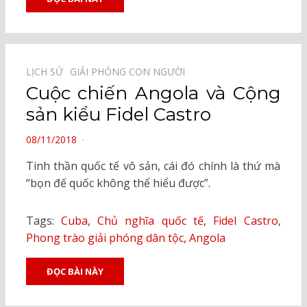
LỊCH SỬ⠀
GIẢI PHÓNG CON NGƯỜI⠀
Cuộc chiến Angola và Cộng
sản kiểu Fidel Castro
POSTED
08/11/2018
ON
Tinh thần quốc tế vô sản, cái đó chính là thứ mà
“bọn đế quốc không thể hiểu được”.
Tags:
Cuba
,
Chủ nghĩa quốc tế
,
Fidel Castro
,
Phong trào giải phóng dân tộc
,
Angola
ĐỌC BÀI NÀY