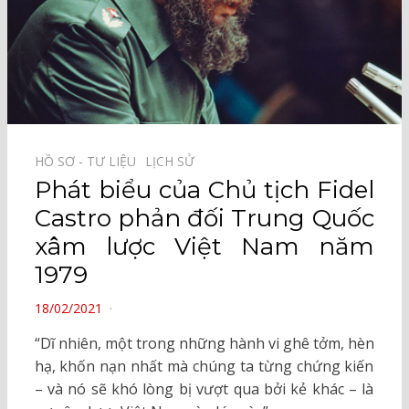
HỒ SƠ - TƯ LIỆU⠀
LỊCH SỬ⠀
Phát biểu của Chủ tịch Fidel
Castro phản đối Trung Quốc
xâm lược Việt Nam năm
1979
POSTED
18/02/2021
ON
“Dĩ nhiên, một trong những hành vi ghê tởm, hèn
hạ, khốn nạn nhất mà chúng ta từng chứng kiến
– và nó sẽ khó lòng bị vượt qua bởi kẻ khác – là