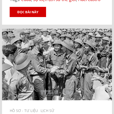
ĐỌC BÀI NÀY
HỒ SƠ - TƯ LIỆU⠀
LỊCH SỬ⠀