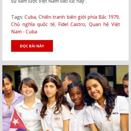
sự xâm lược Việt Nam vào lúc này”.
Tags:
Cuba
,
Chiến tranh biên giới phía Bắc 1979
,
Chủ nghĩa quốc tế
,
Fidel Castro
,
Quan hệ Việt
Nam - Cuba
ĐỌC BÀI NÀY