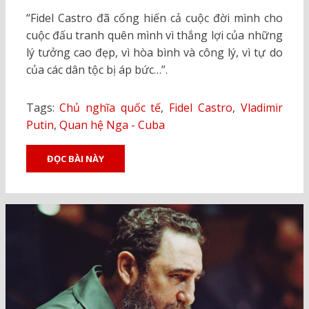
ON
“Fidel Castro đã cống hiến cả cuộc đời mình cho
cuộc đấu tranh quên mình vì thắng lợi của những
lý tưởng cao đẹp, vì hòa bình và công lý, vì tự do
của các dân tộc bị áp bức…”.
Tags:
Chủ nghĩa quốc tế
,
Fidel Castro
,
Vladimir
Putin
,
Quan hệ Nga - Cuba
ĐỌC BÀI NÀY