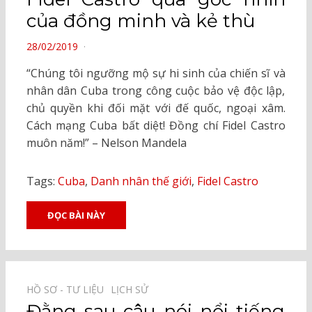
của đồng minh và kẻ thù
POSTED
28/02/2019
ON
“Chúng tôi ngưỡng mộ sự hi sinh của chiến sĩ và
nhân dân Cuba trong công cuộc bảo vệ độc lập,
chủ quyền khi đối mặt với đế quốc, ngoại xâm.
Cách mạng Cuba bất diệt! Đồng chí Fidel Castro
muôn năm!” – Nelson Mandela
Tags:
Cuba
,
Danh nhân thế giới
,
Fidel Castro
ĐỌC BÀI NÀY
HỒ SƠ - TƯ LIỆU⠀
LỊCH SỬ⠀
Đằng sau câu nói nổi tiếng