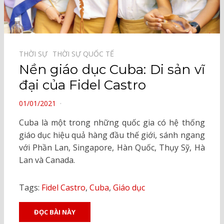
THỜI SỰ⠀
THỜI SỰ QUỐC TẾ⠀
Nền giáo dục Cuba: Di sản vĩ
đại của Fidel Castro
POSTED
01/01/2021
ON
Cuba là một trong những quốc gia có hệ thống
giáo dục hiệu quả hàng đầu thế giới, sánh ngang
với Phần Lan, Singapore, Hàn Quốc, Thụy Sỹ, Hà
Lan và Canada.
Tags:
Fidel Castro
,
Cuba
,
Giáo dục
ĐỌC BÀI NÀY