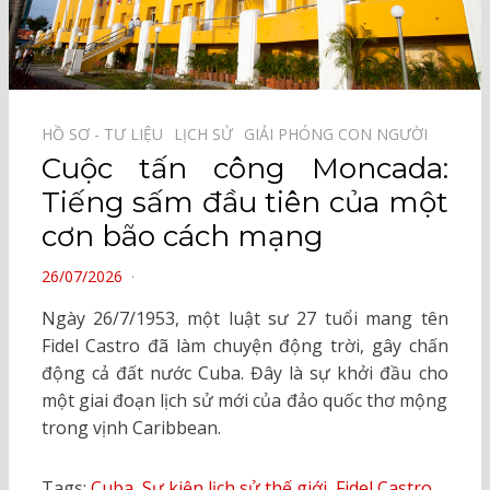
HỒ SƠ - TƯ LIỆU⠀
LỊCH SỬ⠀
GIẢI PHÓNG CON NGƯỜI⠀
Cuộc tấn công Moncada:
Tiếng sấm đầu tiên của một
cơn bão cách mạng
POSTED
26/07/2026
ON
Ngày 26/7/1953, một luật sư 27 tuổi mang tên
Fidel Castro đã làm chuyện động trời, gây chấn
động cả đất nước Cuba. Đây là sự khởi đầu cho
một giai đoạn lịch sử mới của đảo quốc thơ mộng
trong vịnh Caribbean.
Tags:
Cuba
,
Sự kiện lịch sử thế giới
,
Fidel Castro