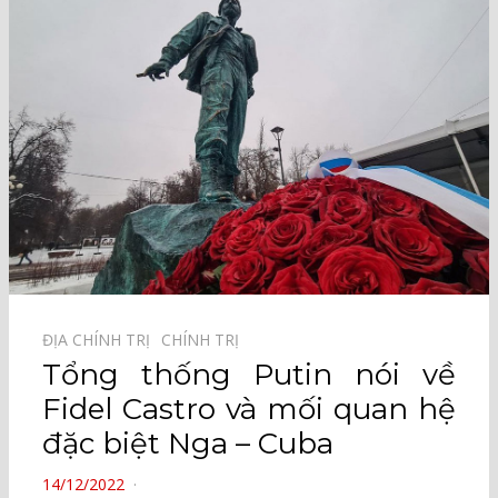
ĐỊA CHÍNH TRỊ⠀
CHÍNH TRỊ⠀
Tổng thống Putin nói về
Fidel Castro và mối quan hệ
đặc biệt Nga – Cuba
POSTED
14/12/2022