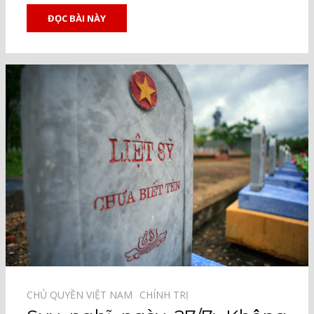
ĐỌC BÀI NÀY
CHỦ QUYỀN VIỆT NAM⠀
CHÍNH TRỊ⠀