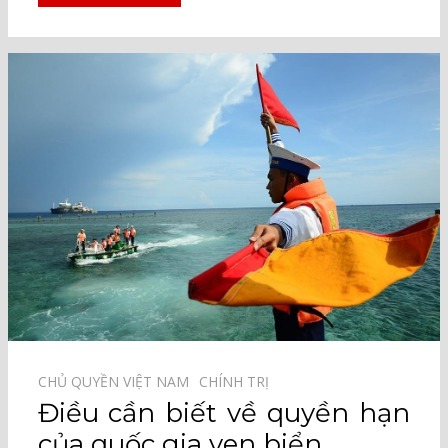
CHỦ QUYỀN VIỆT NAM⠀
CHÍNH TRỊ⠀
Điều cần biết về quyền hạn
của quốc gia ven biển