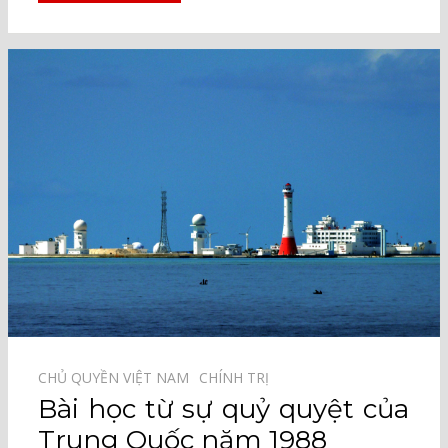
CHỦ QUYỀN VIỆT NAM⠀
CHÍNH TRỊ⠀
Bài học từ sự quỷ quyệt của
Trung Quốc năm 1988