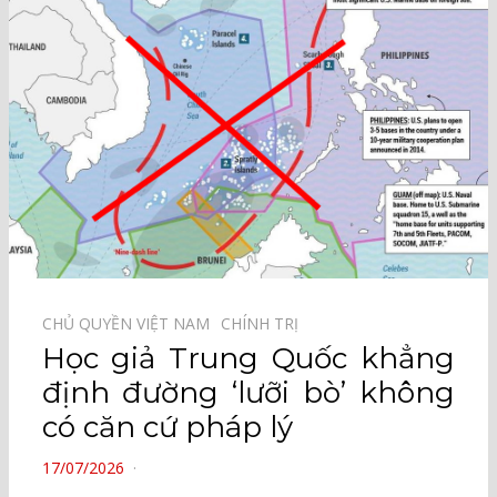
CHỦ QUYỀN VIỆT NAM⠀
CHÍNH TRỊ⠀
Học giả Trung Quốc khẳng
định đường ‘lưỡi bò’ không
có căn cứ pháp lý
POSTED
17/07/2026
ON