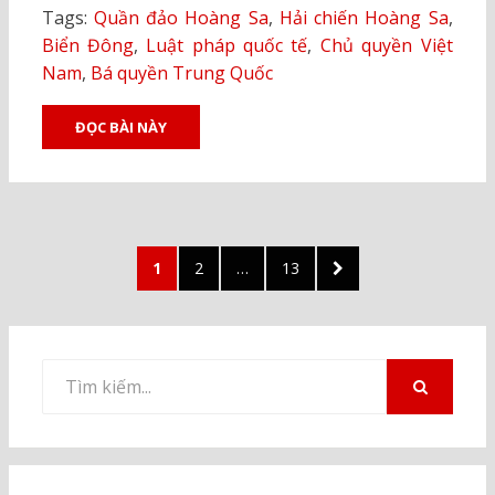
Tags:
Quần đảo Hoàng Sa
,
Hải chiến Hoàng Sa
,
Biển Đông
,
Luật pháp quốc tế
,
Chủ quyền Việt
Nam
,
Bá quyền Trung Quốc
ĐỌC BÀI NÀY
Posts
PAGE
PAGE
PAGE
NEXT
1
2
…
13
pagination
PAGE
Tìm
kiếm
TÌM
KIẾM
cho: