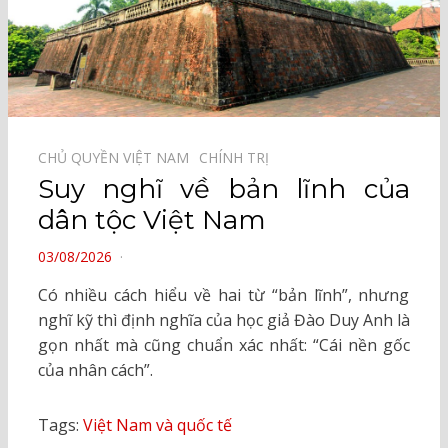
CHỦ QUYỀN VIỆT NAM⠀
CHÍNH TRỊ⠀
Suy nghĩ về bản lĩnh của
dân tộc Việt Nam
POSTED
03/08/2026
ON
Có nhiều cách hiểu về hai từ “bản lĩnh”, nhưng
nghĩ kỹ thì định nghĩa của học giả Đào Duy Anh là
gọn nhất mà cũng chuẩn xác nhất: “Cái nền gốc
của nhân cách”.
Tags:
Việt Nam và quốc tế