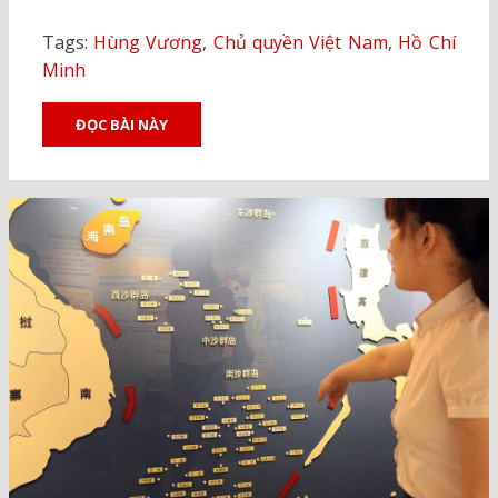
Tags:
Hùng Vương
,
Chủ quyền Việt Nam
,
Hồ Chí
Minh
ĐỌC BÀI NÀY