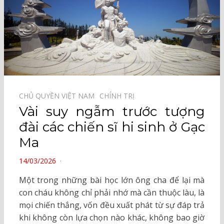
CHỦ QUYỀN VIỆT NAM⠀
CHÍNH TRỊ⠀
Vài suy ngẫm trước tượng
đài các chiến sĩ hi sinh ở Gạc
Ma
POSTED
14/03/2026
ON
Một trong những bài học lớn ông cha để lại mà
con cháu không chỉ phải nhớ mà cần thuộc làu, là
mọi chiến thắng, vốn đều xuất phát từ sự đáp trả
khi không còn lựa chọn nào khác, không bao giờ