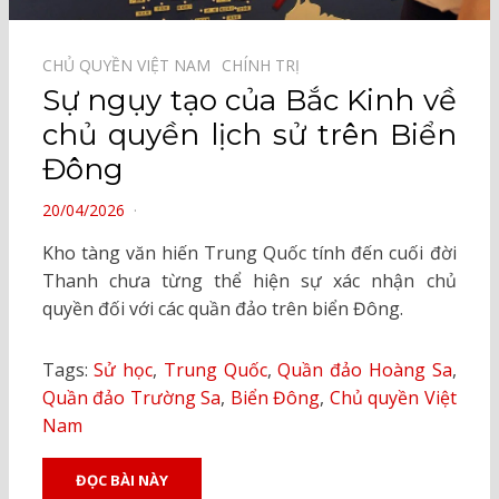
CHỦ QUYỀN VIỆT NAM⠀
CHÍNH TRỊ⠀
Sự ngụy tạo của Bắc Kinh về
chủ quyền lịch sử trên Biển
Đông
POSTED
20/04/2026
ON
Kho tàng văn hiến Trung Quốc tính đến cuối đời
Thanh chưa từng thể hiện sự xác nhận chủ
quyền đối với các quần đảo trên biển Đông.
Tags:
Sử học
,
Trung Quốc
,
Quần đảo Hoàng Sa
,
Quần đảo Trường Sa
,
Biển Đông
,
Chủ quyền Việt
Nam
ĐỌC BÀI NÀY