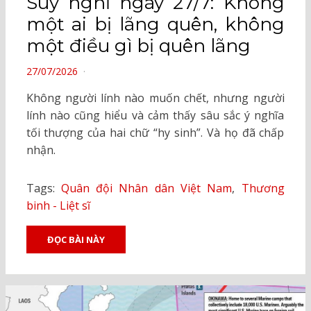
Suy nghĩ ngày 27/7: Không
một ai bị lãng quên, không
một điều gì bị quên lãng
POSTED
27/07/2026
ON
Không người lính nào muốn chết, nhưng người
lính nào cũng hiểu và cảm thấy sâu sắc ý nghĩa
tối thượng của hai chữ “hy sinh”. Và họ đã chấp
nhận.
Tags:
Quân đội Nhân dân Việt Nam
,
Thương
binh - Liệt sĩ
ĐỌC BÀI NÀY