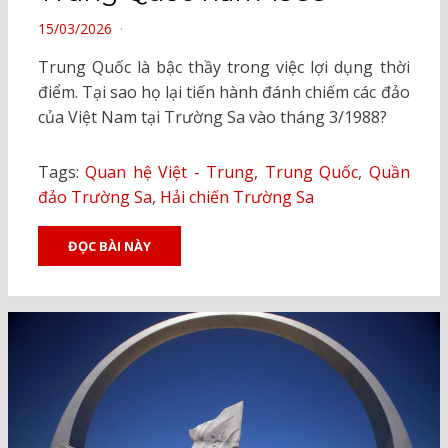
POSTED
15/03/2026
ON
Trung Quốc là bậc thầy trong việc lợi dụng thời
điểm. Tại sao họ lại tiến hành đánh chiếm các đảo
của Việt Nam tại Trường Sa vào tháng 3/1988?
Tags:
Quan hệ Việt - Trung
,
Trung Quốc
,
Quần
đảo Trường Sa
,
Hải chiến Trường Sa
ĐỌC BÀI NÀY