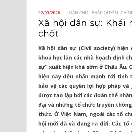
⠀
POSTED
02/05/2026
DÂN CHỦ - PHÁP QUYỀN⠀
CHÍN
ON
Xã hội dân sự: Khái
chốt
Xã hội dân sự (Civil society) hiệ
khoa học lẫn các nhà họach định ch
sự” xuất hiện khá sớm ở Châu Âu. C
hiện nay đều nhấn mạnh tới tinh 
bảo vệ các quyền lợi hợp pháp và 
được tạo lập bởi các đoàn thể nhằ
đại và những tổ chức truyền thông,
thức. Ở Việt Nam, ngoài các tổ ch
hội mới đã và đang ra đời. Các tổ