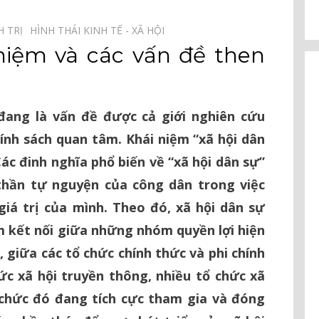
H TRỊ⠀
HÌNH THÁI KINH TẾ - XÃ HỘI⠀
 niệm và các vấn đề then
n đang là vấn đề được cả giới nghiên cứu
ính sách quan tâm. Khái niệm “xã hội dân
ác đinh nghĩa phổ biến về “xã hội dân sự”
thần tự nguyện của công dân trong việc
giá trị của mình. Theo đó, xã hội dân sự
m kết nối giữa những nhóm quyền lợi hiện
 giữa các tổ chức chính thức và phi chính
ức xã hội truyền thông, nhiều tổ chức xã
 chức đó đang tích cực tham gia và đóng