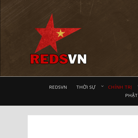
Kênh chia sẻ tri thức cộng đồng
REDSVN
THỜI SỰ⠀
CHÍNH TRỊ⠀
PHẬT