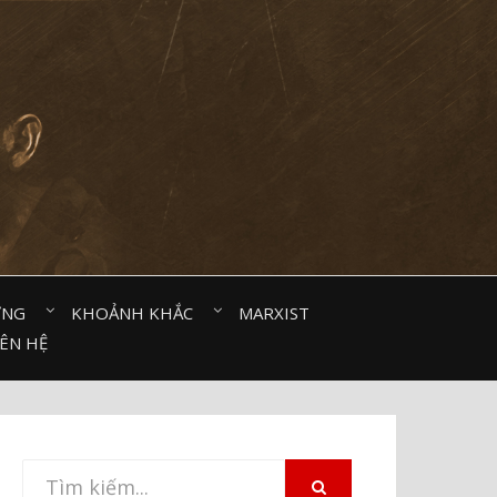
ỜNG⠀
KHOẢNH KHẮC⠀
MARXIST⠀
IÊN HỆ
Tìm