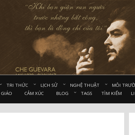
TRI THỨC⠀
LỊCH SỬ⠀
NGHỆ THUẬT⠀
MÔI TRƯ
 GIÁO⠀
CẢM XÚC⠀
BLOG⠀
TAGS
TÌM KIẾM
L