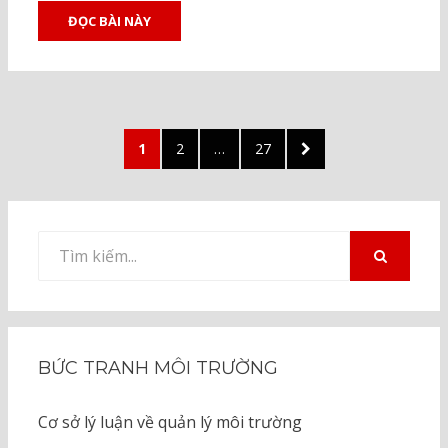
ĐỌC BÀI NÀY
Posts
PAGE
PAGE
PAGE
NEXT
1
2
…
27
pagination
PAGE
Tìm
kiếm
TÌM
KIẾM
cho:
BỨC TRANH MÔI TRƯỜNG
Cơ sở lý luận về quản lý môi trường