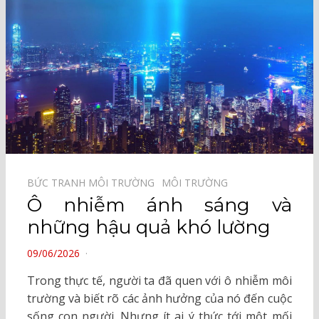
BỨC TRANH MÔI TRƯỜNG⠀
MÔI TRƯỜNG⠀
Ô nhiễm ánh sáng và
những hậu quả khó lường
POSTED
09/06/2026
ON
Trong thực tế, người ta đã quen với ô nhiễm môi
trường và biết rõ các ảnh hưởng của nó đến cuộc
sống con người. Nhưng ít ai ý thức tới một mối