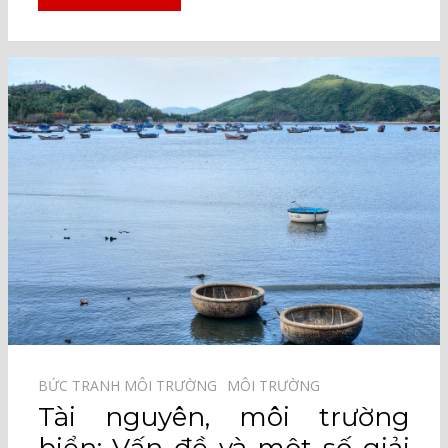
BỨC TRANH MÔI TRƯỜNG⠀
MÔI TRƯỜNG⠀
Tài nguyên, môi trường