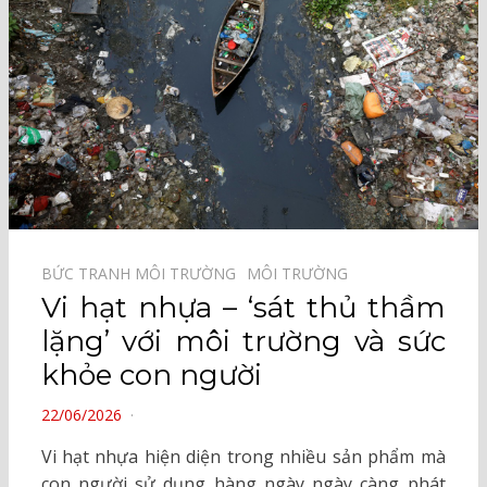
BỨC TRANH MÔI TRƯỜNG⠀
MÔI TRƯỜNG⠀
Vi hạt nhựa – ‘sát thủ thầm
lặng’ với môi trường và sức
khỏe con người
POSTED
22/06/2026
ON
Vi hạt nhựa hiện diện trong nhiều sản phẩm mà
con người sử dụng hàng ngày ngày càng phát