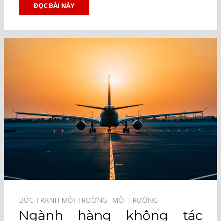
ĐỌC BÀI NÀY
BỨC TRANH MÔI TRƯỜNG⠀
MÔI TRƯỜNG⠀
Ngành hàng không tác