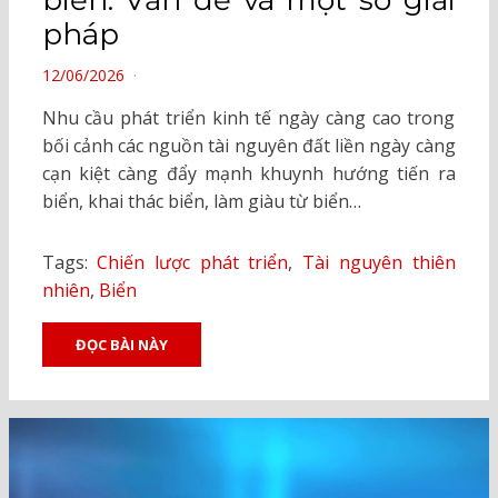
biển: Vấn đề và một số giải
pháp
POSTED
12/06/2026
ON
Nhu cầu phát triển kinh tế ngày càng cao trong
bối cảnh các nguồn tài nguyên đất liền ngày càng
cạn kiệt càng đẩy mạnh khuynh hướng tiến ra
biển, khai thác biển, làm giàu từ biển…
Tags:
Chiến lược phát triển
,
Tài nguyên thiên
nhiên
,
Biển
ĐỌC BÀI NÀY