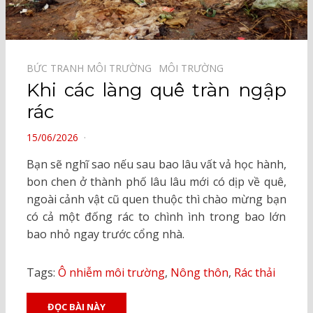
BỨC TRANH MÔI TRƯỜNG⠀
MÔI TRƯỜNG⠀
Khi các làng quê tràn ngập
rác
POSTED
15/06/2026
ON
Bạn sẽ nghĩ sao nếu sau bao lâu vất vả học hành,
bon chen ở thành phố lâu lâu mới có dịp về quê,
ngoài cảnh vật cũ quen thuộc thì chào mừng bạn
có cả một đống rác to chình ình trong bao lớn
bao nhỏ ngay trước cổng nhà.
Tags:
Ô nhiễm môi trường
,
Nông thôn
,
Rác thải
ĐỌC BÀI NÀY