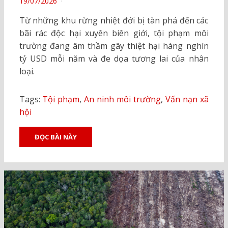
POSTED
19/07/2026
ON
Từ những khu rừng nhiệt đới bị tàn phá đến các
bãi rác độc hại xuyên biên giới, tội phạm môi
trường đang âm thầm gây thiệt hại hàng nghìn
tỷ USD mỗi năm và đe dọa tương lai của nhân
loại.
Tags:
Tội phạm
,
An ninh môi trường
,
Vấn nạn xã
hội
ĐỌC BÀI NÀY