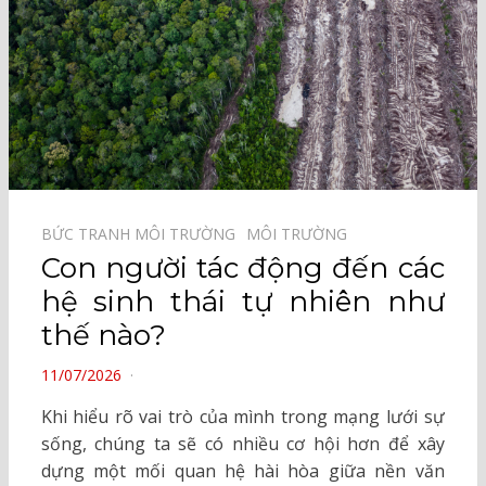
BỨC TRANH MÔI TRƯỜNG⠀
MÔI TRƯỜNG⠀
Con người tác động đến các
hệ sinh thái tự nhiên như
thế nào?
POSTED
11/07/2026
ON
Khi hiểu rõ vai trò của mình trong mạng lưới sự
sống, chúng ta sẽ có nhiều cơ hội hơn để xây
dựng một mối quan hệ hài hòa giữa nền văn