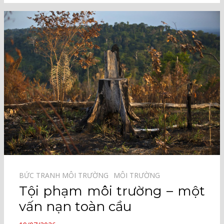
BỨC TRANH MÔI TRƯỜNG⠀
MÔI TRƯỜNG⠀
Tội phạm môi trường – một
vấn nạn toàn cầu