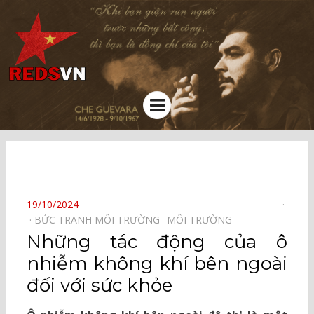
Kênh chia sẻ tri thức cộng đồng
Menu
⠀
POSTED
19/10/2024
ON
BỨC TRANH MÔI TRƯỜNG⠀
MÔI TRƯỜNG⠀
Những tác động của ô
nhiễm không khí bên ngoài
đối với sức khỏe