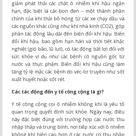
giảm phát thải các chất ô nhiễm khí hậu ngắn
hạn, đặc biệt là các-bon đen – một thành phần
chính của khí thải bồ hóng từ các xe chạy dầu và
các nguồn khác cũng như khí nhà kính (CO2), góp
phần tác động lâu dài đến biến đổi khí hậu. Biến
đổi khí hậu, bao gồm hạn hán và thời tiết khắc
nghiệt (gió bão, lũ lụt), có tác động bất lợi đối với
sức khỏe ví dụ như các bệnh có nguồn gốc từ
nước và thực phẩm. Biến đổi khí hậu cũng làm
tăng tỷ lệ mắc các bệnh do véc-tơ truyền như sốt
xuất huyết hoặc sốt rét.
Các tác động đến y tế công cộng là gì?
Y tế công cộng coi ô nhiễm không khí là yếu tố
quan trọng quyết định sức khỏe. Ngày nay, điều
này đặc biệt đúng với trường hợp các nước thu
nhập thấp và trung bình, nơi tiếp xúc với ô nhiễm
không khí hiện cao hơn ở các nước có thu nhập