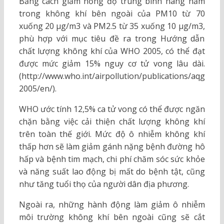
Bằng cách giảm nồng độ trung bình hàng năm
trong không khí bên ngoài của PM10 từ 70
xuống 20 µg/m3 và PM2.5 từ 35 xuống 10 µg/m3,
phù hợp với mục tiêu đề ra trong Hướng dẫn
chất lượng không khí của WHO 2005, có thể đạt
được mức giảm 15% nguy cơ tử vong lâu dài.
(http://www.who.int/airpollution/publications/aqg
2005/en/).
WHO ước tính 12,5% ca tử vong có thể được ngăn
chặn bằng việc cải thiện chất lượng không khí
trên toàn thế giới. Mức độ ô nhiễm không khí
thấp hơn sẽ làm giảm gánh nặng bệnh đường hô
hấp và bệnh tim mạch, chi phí chăm sóc sức khỏe
và năng suất lao động bị mất do bệnh tật, cũng
như tăng tuổi thọ của người dân địa phương.
Ngoài ra, những hành động làm giảm ô nhiễm
môi trường không khí bên ngoài cũng sẽ cắt