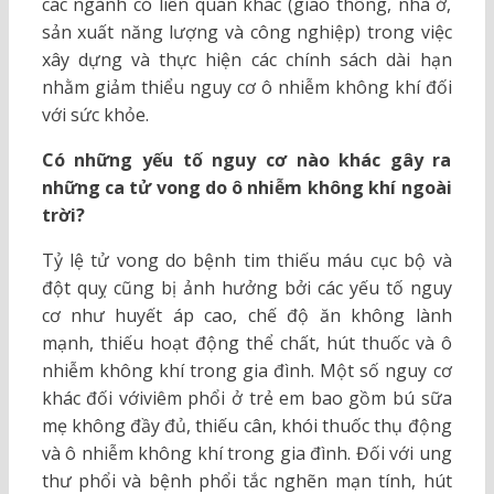
các ngành có liên quan khác (giao thông, nhà ở,
sản xuất năng lượng và công nghiệp) trong việc
xây dựng và thực hiện các chính sách dài hạn
nhằm giảm thiểu nguy cơ ô nhiễm không khí đối
với sức khỏe.
Có những yếu tố nguy cơ nào khác gây ra
những ca tử vong do ô nhiễm không khí ngoài
trời?
Tỷ lệ tử vong do bệnh tim thiếu máu cục bộ và
đột quỵ cũng bị ảnh hưởng bởi các yếu tố nguy
cơ như huyết áp cao, chế độ ăn không lành
mạnh, thiếu hoạt động thể chất, hút thuốc và ô
nhiễm không khí trong gia đình. Một số nguy cơ
khác đối vớiviêm phổi ở trẻ em bao gồm bú sữa
mẹ không đầy đủ, thiếu cân, khói thuốc thụ động
và ô nhiễm không khí trong gia đình. Đối với ung
thư phổi và bệnh phổi tắc nghẽn mạn tính, hút