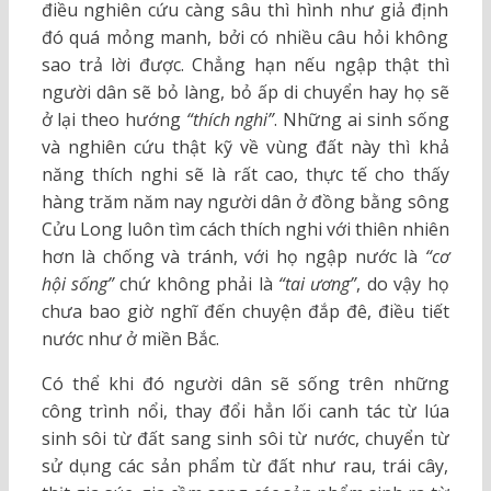
điều nghiên cứu càng sâu thì hình như giả định
đó quá mỏng manh, bởi có nhiều câu hỏi không
sao trả lời được. Chẳng hạn nếu ngập thật thì
người dân sẽ bỏ làng, bỏ ấp di chuyển hay họ sẽ
ở lại theo hướng
“thích nghi”
. Những ai sinh sống
và nghiên cứu thật kỹ về vùng đất này thì khả
năng thích nghi sẽ là rất cao, thực tế cho thấy
hàng trăm năm nay người dân ở đồng bằng sông
Cửu Long luôn tìm cách thích nghi với thiên nhiên
hơn là chống và tránh, với họ ngập nước là
“cơ
hội sống”
chứ không phải là
“tai ương”
, do vậy họ
chưa bao giờ nghĩ đến chuyện đắp đê, điều tiết
nước như ở miền Bắc.
Có thể khi đó người dân sẽ sống trên những
công trình nổi, thay đổi hẳn lối canh tác từ lúa
sinh sôi từ đất sang sinh sôi từ nước, chuyển từ
sử dụng các sản phẩm từ đất như rau, trái cây,