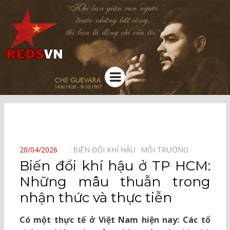
Kênh chia sẻ tri thức cộng đồng
Menu
⠀
POSTED
20/04/2026
BIẾN ĐỔI KHÍ HẬU⠀
MÔI TRƯỜNG⠀
ON
Biến đổi khí hậu ở TP HCM:
Những mâu thuẫn trong
nhận thức và thực tiễn
Có một thực tế ở Việt Nam hiện nay: Các tổ