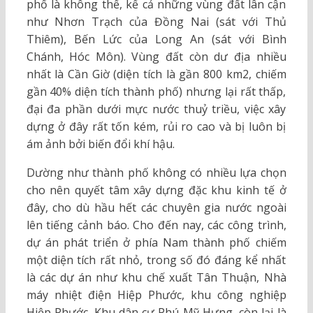
phố là không thể, kể cả những vùng đất lân cận
như Nhơn Trạch của Đồng Nai (sát với Thủ
Thiêm), Bến Lức của Long An (sát với Bình
Chánh, Hóc Môn). Vùng đất còn dư địa nhiều
nhất là Cần Giờ (diện tích là gần 800 km2, chiếm
gần 40% diện tích thành phố) nhưng lại rất thấp,
đại đa phần dưới mực nước thuỷ triều, việc xây
dựng ở đây rất tốn kém, rủi ro cao và bị luôn bị
ám ảnh bởi biến đổi khí hậu.
Dường như thành phố không có nhiều lựa chọn
cho nên quyết tâm xây dựng đặc khu kinh tế ở
đây, cho dù hầu hết các chuyên gia nước ngoài
lên tiếng cảnh báo. Cho đến nay, các công trình,
dự án phát triển ở phía Nam thành phố chiếm
một diện tích rất nhỏ, trong số đó đáng kể nhất
là các dự án như khu chế xuất Tân Thuận, Nhà
máy nhiệt điện Hiệp Phước, khu công nghiệp
Hiệp Phước, Khu dân cư Phú Mỹ Hưng, còn lại là