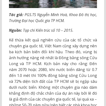
Tác giả:
PGS.TS Nguyễn Minh Hoà, Khoa Đô thị học,
Trường Đại học Quốc gia TP HCM.
Nguồn:
Tạp chí Kiến trúc số 10 – 2015.
Kế thừa kết quả nghiên cứu của các tổ chức và
chuyên gia quốc tế, Việt Nam cũng xây dựng nên
ba kịch bản biến đổi khí hậu. Theo đó, vùng bị
ảnh hưởng nặng nề nhất là Đồng bằng sông Cửu
Long và TP HCM. Kịch bản này cho rằng: Đến
năm 2070 hoặc 2080, khi nước biển dâng từ 0.7
đến 1.0 mét thì 100% đồng bằng sông Cửu Long
và 72% diện tích đất của TP HCM sẽ bị ngập sâu
dưới nước biển. Không một chuyên gia nào dám
khẳng định độ chắc chắn của dự án này bởi lẽ đó
là giả định của các chuyên gia quốc tế, lại quá xa –
những 50-70 năm nữa (nên biết các nhà khoa học