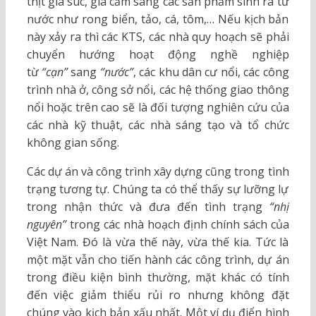
thịt gia súc, gia cầm sang các sản phẩm sinh ra từ
nước như rong biển, tảo, cá, tôm,… Nếu kịch bản
này xảy ra thì các KTS, các nhà quy hoạch sẽ phải
chuyển hướng hoạt động nghề nghiệp
từ
“cạn”
sang
“nước”
, các khu dân cư nổi, các công
trình nhà ở, công sở nổi, các hệ thống giao thông
nổi hoặc trên cao sẽ là đối tượng nghiên cứu của
các nhà kỹ thuật, các nhà sáng tạo và tổ chức
không gian sống.
Các dự án và công trình xây dựng cũng trong tình
trạng tương tự. Chúng ta có thể thấy sự lưỡng lự
trong nhận thức và đưa đến tình trạng
“nhị
nguyên”
trong các nhà hoạch định chính sách của
Việt Nam. Đó là vừa thế này, vừa thế kia. Tức là
một mặt vẫn cho tiến hành các công trình, dự án
trong điều kiện bình thường, mặt khác có tính
đến việc giảm thiểu rủi ro nhưng không đặt
chúng vào kịch bản xấu nhất. Một ví dụ điển hình