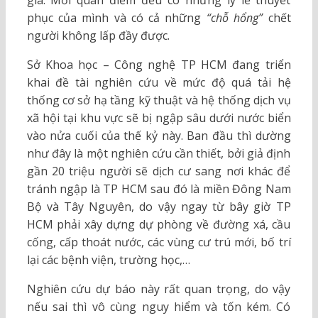
gia. Mỗi quan điểm đều có những lý lẽ thuyết
phục của mình và có cả những
“chỗ hổng”
chết
người không lấp đầy được.
Sở Khoa học – Công nghệ TP HCM đang triển
khai đề tài nghiên cứu về mức độ quá tải hệ
thống cơ sở hạ tầng kỹ thuật và hệ thống dịch vụ
xã hội tại khu vực sẽ bị ngập sâu dưới nước biển
vào nửa cuối của thế kỷ này. Ban đầu thì dường
như đây là một nghiên cứu cần thiết, bởi giả định
gần 20 triệu người sẽ dịch cư sang nơi khác để
tránh ngập là TP HCM sau đó là miền Đông Nam
Bộ và Tây Nguyên, do vậy ngay từ bây giờ TP
HCM phải xây dựng dự phòng về đường xá, cầu
cống, cấp thoát nước, các vùng cư trú mới, bố trí
lại các bệnh viện, trường học,…
Nghiên cứu dự báo này rất quan trọng, do vậy
nếu sai thì vô cùng nguy hiểm và tốn kém. Có