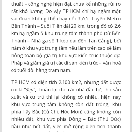
thuật – công nghệ hiện đại, chưa kể những rủi ro
rất khó lường. Do vậy TP.HCM chỉ hạ ngầm một
vài đoạn không thể chạy nổi được. Tuyến Metro
Bến Thành – Suối Tiên dài 20 km, trong đó có 2,6
km hạ ngầm ở khu trung tâm thành phố (từ Bến
Thành – Nhà ga số 1 kéo dài đến Tân Cảng), bởi
nằm ở khu vực trung tâm nếu làm trên cao sẽ làm
hỏng toàn bộ giá trị khu vực kiến trúc thuộc địa
Pháp và giảm giá trị các di sản kiến trúc – văn hoá
có tuổi đời hàng trăm năm.
TP HCM có diện tích 2.100 km2, nhưng đất được
coi là
“đẹp”
, thuận lợi cho các nhà đầu tư, cho sản
xuất và cư trú thì lại không có nhiều, hiện nay
khu vực trung tâm không còn đất trống, khu
phía Tây Bắc (Củ Chi, Hóc Môn) cũng không còn
nhiều đất, khu vực phía Đông – Bắc (Thủ Đức)
hầu như hết đất, việc mở rộng diện tích thành