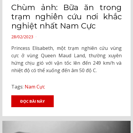
Chùm ảnh: Bữa ăn trong
trạm nghiên cứu nơi khắc
nghiệt nhất Nam Cực
POSTED
28/02/2023
ON
Princess Elisabeth, một trạm nghiên cứu vùng
cực ở vùng Queen Maud Land, thường xuyên
hứng chịu gió với vận tốc lên đến 249 km/h và
nhiệt độ có thể xuống đến âm 50 độ C.
Tags:
Nam Cực
ĐỌC BÀI NÀY