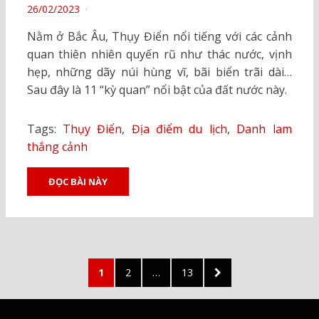
POSTED
26/02/2023
ON
Nằm ở Bắc Âu, Thụy Điển nổi tiếng với các cảnh
quan thiên nhiên quyến rũ như thác nước, vịnh
hẹp, những dãy núi hùng vĩ, bãi biển trãi dài…
Sau đây là 11 “kỳ quan” nổi bật của đất nước này.
Tags:
Thụy Điển
,
Địa điểm du lịch
,
Danh lam
thắng cảnh
ĐỌC BÀI NÀY
Posts
PAGE
PAGE
PAGE
NEXT
1
2
…
13
pagination
PAGE