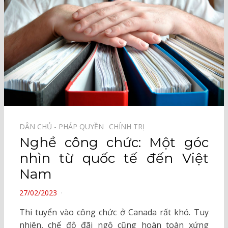
DÂN CHỦ - PHÁP QUYỀN⠀
CHÍNH TRỊ⠀
Nghề công chức: Một góc
nhìn từ quốc tế đến Việt
Nam
POSTED
27/02/2023
ON
Thi tuyển vào công chức ở Canada rất khó. Tuy
nhiên, chế độ đãi ngộ cũng hoàn toàn xứng