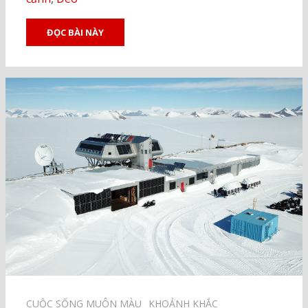
ĐỌC BÀI NÀY
CUỘC SỐNG MUÔN MÀU⠀
KHOẢNH KHẮC⠀