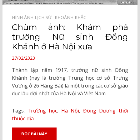
HÌNH ẢNH LỊCH SỬ⠀
KHOẢNH KHẮC⠀
Chùm ảnh: Khám phá
trường Nữ sinh Đồng
Khánh ở Hà Nội xưa
POSTED
27/02/2023
ON
Thành lập năm 1917, trường nữ sinh Đồng
Khánh (nay là trường Trung học cơ sở Trưng
Vương ở 26 Hàng Bài) là một trong các cơ sở giáo
dục lâu đời nhất của Hà Nội và Việt Nam.
Tags:
Trường học
,
Hà Nội
,
Đông Dương thời
thuộc địa
ĐỌC BÀI NÀY