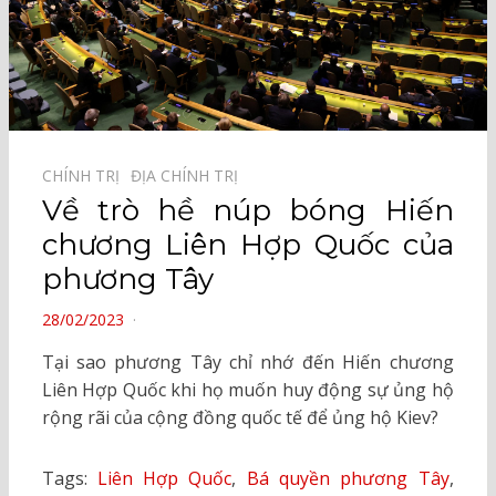
CHÍNH TRỊ⠀
ĐỊA CHÍNH TRỊ⠀
Về trò hề núp bóng Hiến
chương Liên Hợp Quốc của
phương Tây
POSTED
28/02/2023
ON
Tại sao phương Tây chỉ nhớ đến Hiến chương
Liên Hợp Quốc khi họ muốn huy động sự ủng hộ
rộng rãi của cộng đồng quốc tế để ủng hộ Kiev?
Tags:
Liên Hợp Quốc
,
Bá quyền phương Tây
,