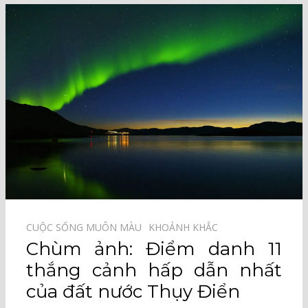
CUỘC SỐNG MUÔN MÀU⠀
KHOẢNH KHẮC⠀
Chùm ảnh: Điểm danh 11
thắng cảnh hấp dẫn nhất
của đất nước Thụy Điển