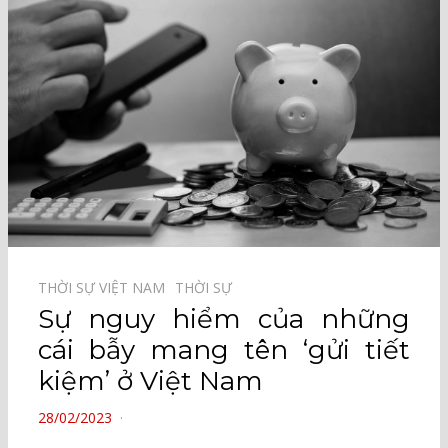
THỜI SỰ VIỆT NAM⠀
THỜI SỰ⠀
Sự nguy hiểm của những
cái bẫy mang tên ‘gửi tiết
kiệm’ ở Việt Nam
POSTED
28/02/2023
ON