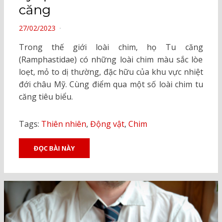
căng
POSTED
27/02/2023
ON
Trong thế giới loài chim, họ Tu căng
(Ramphastidae) có những loài chim màu sắc lòe
loẹt, mỏ to dị thường, đặc hữu của khu vực nhiệt
đới châu Mỹ. Cùng điểm qua một số loài chim tu
căng tiêu biểu.
Tags:
Thiên nhiên
,
Động vật
,
Chim
ĐỌC BÀI NÀY