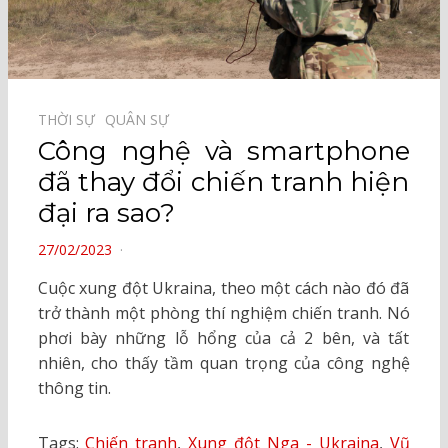
THỜI SỰ⠀
QUÂN SỰ⠀
Công nghệ và smartphone
đã thay đổi chiến tranh hiện
đại ra sao?
POSTED
27/02/2023
ON
Cuộc xung đột Ukraina, theo một cách nào đó đã
trở thành một phòng thí nghiệm chiến tranh. Nó
phơi bày những lỗ hổng của cả 2 bên, và tất
nhiên, cho thấy tầm quan trọng của công nghệ
thông tin.
Tags:
Chiến tranh
,
Xung đột Nga - Ukraina
,
Vũ