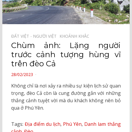
ĐẤT VIỆT - NGƯỜI VIỆT⠀
KHOẢNH KHẮC⠀
Chùm ảnh: Lặng người
trước cảnh tượng hùng vĩ
trên đèo Cả
POSTED
28/02/2023
ON
Không chỉ là nơi xảy ra nhiều sự kiện lịch sử quan
trọng, đèo Cả còn là cung đường gắn với những
thắng cảnh tuyệt vời mà du khách không nên bỏ
qua ở Phú Yên.
Tags:
Địa điểm du lịch
,
Phú Yên
,
Danh lam thắng
cảnh
,
Đèo