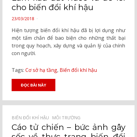
cho biến đổi khí hậu
POSTED
23/03/2018
ON
Hiện tượng biến đổi khí hậu đã bị lợi dụng như
một tấm chắn để bao biện cho những thất bại
trong quy hoạch, xây dựng và quản lý của chính
con người.
Tags:
Cơ sở hạ tầng
,
Biến đổi khí hậu
ĐỌC BÀI NÀY
BIẾN ĐỔI KHÍ HẬU⠀
MÔI TRƯỜNG⠀
Cáo tử chiến – bức ảnh gây
sốc về thực trạng biến đổi