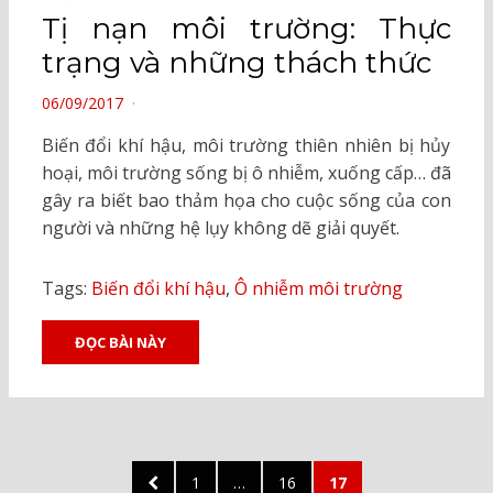
Tị nạn môi trường: Thực
trạng và những thách thức
POSTED
06/09/2017
ON
Biến đổi khí hậu, môi trường thiên nhiên bị hủy
hoại, môi trường sống bị ô nhiễm, xuống cấp… đã
gây ra biết bao thảm họa cho cuộc sống của con
người và những hệ lụy không dẽ giải quyết.
Tags:
Biến đổi khí hậu
,
Ô nhiễm môi trường
ĐỌC BÀI NÀY
Posts
PREVIOUS
PAGE
PAGE
PAGE
1
…
16
17