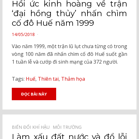
Hồi ức kinh hoàng về trận
‘đại hồng thủy’ nhấn chìm
cố đô Huế năm 1999
POSTED
14/05/2018
ON
Vào năm 1999, một trận lũ lụt chưa từng có trong
vòng 100 năm đã nhấn chìm cố đô Huế suốt gần
1 tuần lễ và cướp đi sinh mạng của 372 người.
Tags:
Huế
,
Thiên tai
,
Thảm họa
ĐỌC BÀI NÀY
BIẾN ĐỔI KHÍ HẬU⠀
MÔI TRƯỜNG⠀
Làm xấu đất nước và đổ lỗi