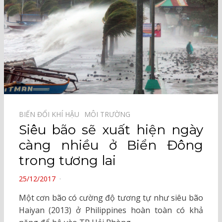
BIẾN ĐỔI KHÍ HẬU⠀
MÔI TRƯỜNG⠀
Siêu bão sẽ xuất hiện ngày
càng nhiều ở Biển Đông
trong tương lai
POSTED
25/12/2017
ON
Một cơn bão có cường độ tương tự như siêu bão
Haiyan (2013) ở Philippines hoàn toàn có khả