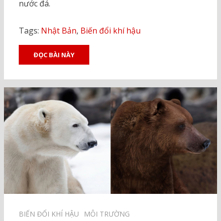
nước đá.
Tags:
Nhật Bản
,
Biến đổi khí hậu
ĐỌC BÀI NÀY
BIẾN ĐỔI KHÍ HẬU⠀
MÔI TRƯỜNG⠀