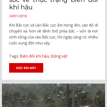
khí hậu
POSTED
24/01/2018
ON
Khi Bắc cực và cận Bắc cực ấm nóng lên, cáo đỏ di
chuyển xa hơn về lãnh thổ phía bắc – vốn là nơi
sinh sống của cáo Bắc cực, thì ngày càng có nhiều
cuộc xung đột như vậy.
Tags:
Biến đổi khí hậu
,
Động vật
ĐỌC BÀI NÀY