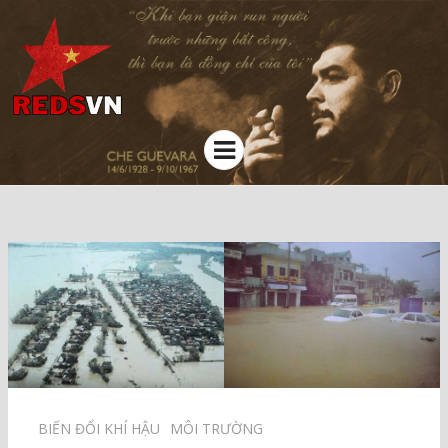
Kênh chia sẻ tri thức cộng đồng
Menu
BIẾN ĐỔI KHÍ HẬU⠀
MÔI TRƯỜNG⠀