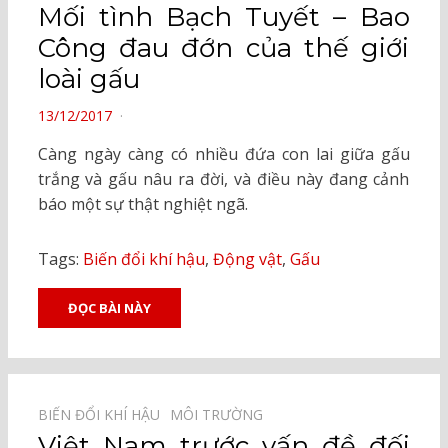
Mối tình Bạch Tuyết – Bao
Công đau đớn của thế giới
loài gấu
POSTED
13/12/2017
ON
Càng ngày càng có nhiều đứa con lai giữa gấu
trắng và gấu nâu ra đời, và điều này đang cảnh
báo một sự thật nghiệt ngã.
Tags:
Biến đổi khí hậu
,
Động vật
,
Gấu
ĐỌC BÀI NÀY
BIẾN ĐỔI KHÍ HẬU⠀
MÔI TRƯỜNG⠀
Việt Nam trước vấn đề đối