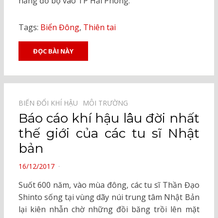
năng đổ bộ vào TP Hải Phòng.
Tags:
Biển Đông
,
Thiên tai
ĐỌC BÀI NÀY
BIẾN ĐỔI KHÍ HẬU⠀
MÔI TRƯỜNG⠀
Báo cáo khí hậu lâu đời nhất
thế giới của các tu sĩ Nhật
bản
POSTED
16/12/2017
ON
Suốt 600 năm, vào mùa đông, các tu sĩ Thần Đạo
Shinto sống tại vùng dãy núi trung tâm Nhật Bản
lại kiên nhẫn chờ những đồi băng trồi lên mặt