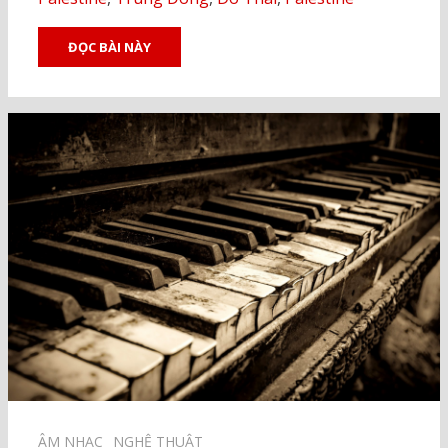
ĐỌC BÀI NÀY
ÂM NHẠC⠀
NGHỆ THUẬT⠀