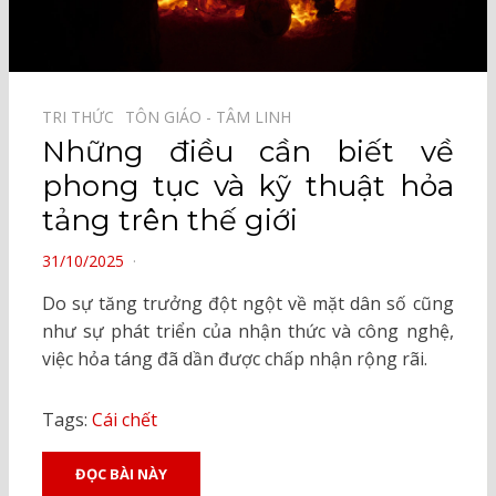
TRI THỨC⠀
TÔN GIÁO - TÂM LINH⠀
Những điều cần biết về
phong tục và kỹ thuật hỏa
tảng trên thế giới
POSTED
31/10/2025
ON
Do sự tăng trưởng đột ngột về mặt dân số cũng
như sự phát triển của nhận thức và công nghệ,
việc hỏa táng đã dần được chấp nhận rộng rãi.
Tags:
Cái chết
ĐỌC BÀI NÀY