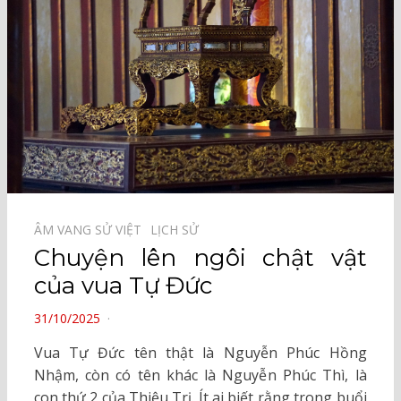
ÂM VANG SỬ VIỆT⠀
LỊCH SỬ⠀
Chuyện lên ngôi chật vật
của vua Tự Đức
POSTED
31/10/2025
ON
Vua Tự Đức tên thật là Nguyễn Phúc Hồng
Nhậm, còn có tên khác là Nguyễn Phúc Thì, là
con thứ 2 của Thiệu Trị. Ít ai biết rằng trong buổi