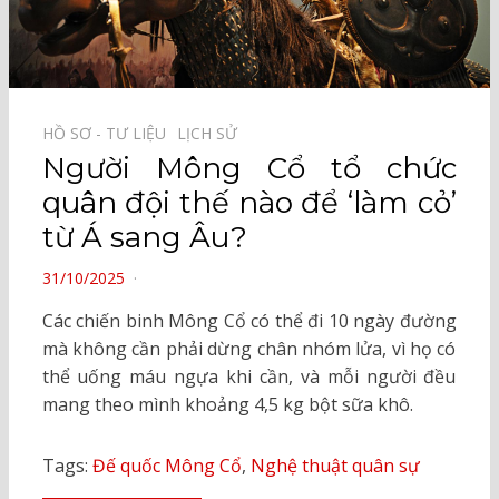
HỒ SƠ - TƯ LIỆU⠀
LỊCH SỬ⠀
Người Mông Cổ tổ chức
quân đội thế nào để ‘làm cỏ’
từ Á sang Âu?
POSTED
31/10/2025
ON
Các chiến binh Mông Cổ có thể đi 10 ngày đường
mà không cần phải dừng chân nhóm lửa, vì họ có
thể uống máu ngựa khi cần, và mỗi người đều
mang theo mình khoảng 4,5 kg bột sữa khô.
Tags:
Đế quốc Mông Cổ
,
Nghệ thuật quân sự