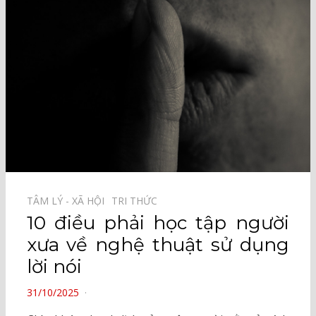
TÂM LÝ - XÃ HỘI⠀
TRI THỨC⠀
10 điều phải học tập người
xưa về nghệ thuật sử dụng
lời nói
POSTED
31/10/2025
ON