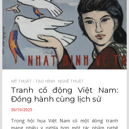
MỸ THUẬT - TẠO HÌNH⠀
NGHỆ THUẬT⠀
Tranh cổ động Việt Nam:
Đồng hành cùng lịch sử
POSTED
30/10/2025
ON
Trong hội họa Việt Nam có một dòng tranh
mang nhiều ý nghĩa hơn một tác phẩm nghệ