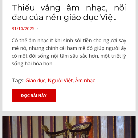
Thiếu vắng âm nhạc, nỗi
đau của nền giáo dục Việt
POSTED
31/10/2025
ON
Có thể âm nhạc ít khi sinh sôi tiền cho người say
mê nó, nhưng chính cái ham mê đó giúp người ấy
có một đời sống nội tâm sâu sắc hơn, một triết lý
sống hài hòa hơn…
Tags:
Giáo dục
,
Người Việt
,
Âm nhạc
ĐỌC BÀI NÀY