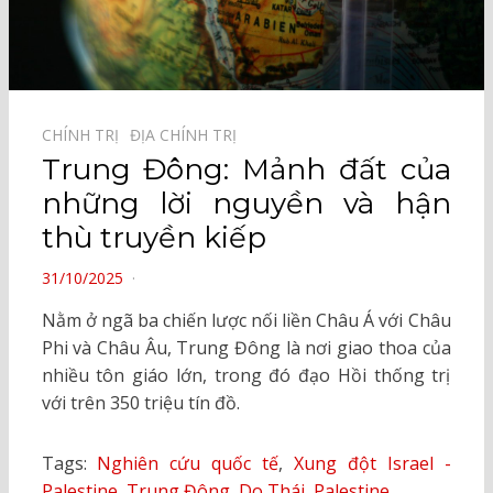
CHÍNH TRỊ⠀
ĐỊA CHÍNH TRỊ⠀
Trung Đông: Mảnh đất của
những lời nguyền và hận
thù truyền kiếp
POSTED
31/10/2025
ON
Nằm ở ngã ba chiến lược nối liền Châu Á với Châu
Phi và Châu Âu, Trung Đông là nơi giao thoa của
nhiều tôn giáo lớn, trong đó đạo Hồi thống trị
với trên 350 triệu tín đồ.
Tags:
Nghiên cứu quốc tế
,
Xung đột Israel -
Palestine
,
Trung Đông
,
Do Thái
,
Palestine