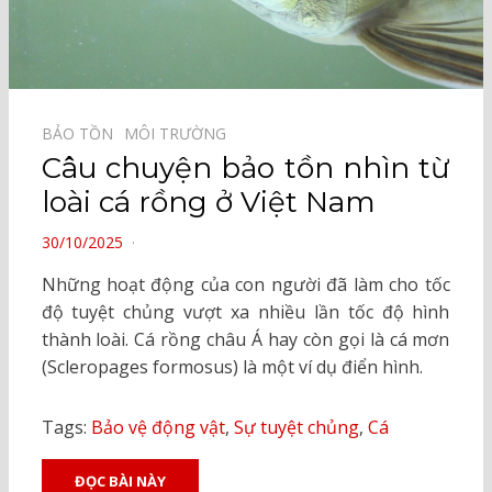
BẢO TỒN⠀
MÔI TRƯỜNG⠀
Câu chuyện bảo tồn nhìn từ
loài cá rồng ở Việt Nam
POSTED
30/10/2025
ON
Những hoạt động của con người đã làm cho tốc
độ tuyệt chủng vượt xa nhiều lần tốc độ hình
thành loài. Cá rồng châu Á hay còn gọi là cá mơn
(Scleropages formosus) là một ví dụ điển hình.
Tags:
Bảo vệ động vật
,
Sự tuyệt chủng
,
Cá
ĐỌC BÀI NÀY