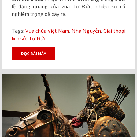
lễ đăng quang của vua Tự Đức, nhiều sự cố
nghiêm trọng đã xảy ra.
Tags:
Vua chúa Việt Nam
,
Nhà Nguyễn
,
Giai thoại
lịch sử
,
Tự Đức
ĐỌC BÀI NÀY