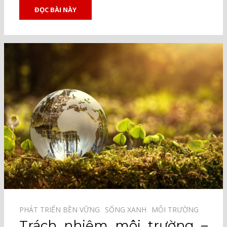
ĐỌC BÀI NÀY
PHÁT TRIỂN BỀN VỮNG⠀
SỐNG XANH⠀
MÔI TRƯỜNG⠀
Trách nhiệm môi trường –