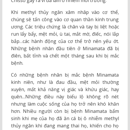
Chisso gây ra vì đã làm ô nhiễm môi trường.
Khi methyl thủy ngân xâm nhâp vào cơ thể,
chúng sẽ tấn công vào cơ quan thần kinh trung
ương. Các triệu chứng là chân và tay bị liệt hoặc
run lẩy bẩy, mệt mỏi, ù tai, mắt mờ, điếc, nói lắp
bắp…các hành động của cơ thể trở nên yếu ớt.
Những bệnh nhân đầu tiên ở Minamata đã bị
điên, bất tỉnh và chết một tháng sau khi bị mắc
bệnh.
Có những bệnh nhân bị mắc bệnh Minamata
kinh niên, như là đau đầu, mệt mỏi thường
xuyên, mất khả năng vị giác và khứu giác, hay
quên…Những điều này biểu lộ không rõ nét
nhưng làm cuộc sống của họ trở nên khó khăn
hơn. Nhiều người còn bị bệnh Minamata bẩm
sinh khi mẹ của họ đã ăn cá bị ô nhiễm methyl
thủy ngân khi đang mang thai họ, khiến cho họ