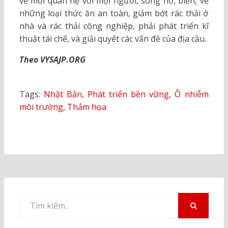
về mối quan hệ với mọi người, sông hồ, biển, về
những loại thức ăn an toàn, giảm bớt rác thải ở
nhà và rác thải công nghiệp, phải phát triển kĩ
thuật tái chế, và giải quyết các vấn đề của địa cầu.
Theo VYSAJP.ORG
Tags:
Nhật Bản
,
Phát triển bền vững
,
Ô nhiễm
môi trường
,
Thảm họa
Tìm
kiếm
TÌM
KIẾM
cho: