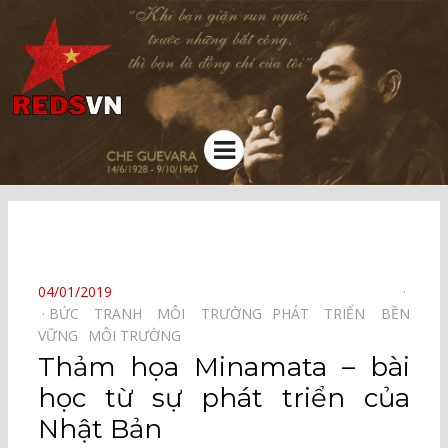
Kênh chia sẻ tri thức cộng đồng
Menu
⠀
POSTED
04/01/2019
ON
BỨC TRANH MÔI TRƯỜNG⠀
PHÁT TRIỂN BỀN
VỮNG⠀
MÔI TRƯỜNG⠀
Thảm họa Minamata – bài
học từ sự phát triển của
Nhật Bản