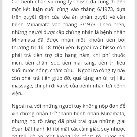
Các bệnh nhân và công ty Chisso đã cùng đi đến
một kết luận cuối cùng vào tháng 6/1973, dựa
trên quyết định của tòa án phán quyết về căn
bệnh Minamata vào tháng 3/1973. Theo trên,
những người được cấp chứng nhận là bệnh nhân
Minamata đã được nhận một khoản tiền bồi
thường từ 16-18 triệu yên. Ngoài ra Chisso còn
phải trả tiền trợ cấp hang năm, chi phí thuốc
men, tiền chăm sóc, tiền mai tang, tiền trị liệu
suối nước nóng, châm cứu…. Ngoài ra công ty này
còn phải trả tiền giúp đỡ, quà tặng an ủi, trị liệu
massage, chi phí đi và về của bệnh nhân tới bệnh
viện….
Ngoài ra, với những người tuy không nộp đơn để
xin chứng nhận trở thành bệnh nhân Minamata,
nhưng họ rõ ràng đã phải trải qua những giai
đoạn bất hạnh khi bị mất các cảm giác, suy nhược
cơ thể, đã ăn một lượng lớn cá và sò…được hai