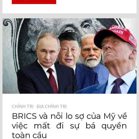
CHÍNH TRỊ⠀
ĐỊA CHÍNH TRỊ⠀
BRICS và nỗi lo sợ của Mỹ về
việc mất đi sự bá quyền
toàn cầu