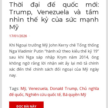
Thời đại đế quốc mới:
Trump, Venezuela và tầm
nhìn thế kỷ của sức mạnh
Mỹ
POSTED
17/01/2026
ON
Khi Ngoại trưởng Mỹ John Kerry chê Tổng thống
Nga Vladimir Putin “hành xử theo kiểu thế kỷ 19”
sau khi Nga sáp nhập Krym năm 2014, ông
không ngờ rằng lời nhận xét ấy lại mô tả chính
xác đến thế chính sách đối ngoại của Mỹ ngày
nay.
Tags:
Mỹ
,
Venezuela
,
Donald Trump
,
Chủ nghĩa
đế quốc
,
Nghiên cứu quốc tế
,
Bá quyền Mỹ
ĐỌC BÀI NÀY