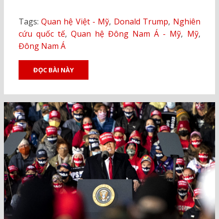
Tags:
Quan hệ Việt - Mỹ
,
Donald Trump
,
Nghiên
cứu quốc tế
,
Quan hệ Đông Nam Á - Mỹ
,
Mỹ
,
Đông Nam Á
ĐỌC BÀI NÀY