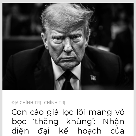
ĐỊA CHÍNH TRỊ⠀
CHÍNH TRỊ⠀
Con cáo già lọc lõi mang vỏ
bọc ‘thằng khùng’: Nhận
diện đại kế hoạch của