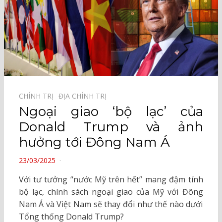
CHÍNH TRỊ⠀
ĐỊA CHÍNH TRỊ⠀
Ngoại giao ‘bộ lạc’ của
Donald Trump và ảnh
hưởng tới Đông Nam Á
POSTED
23/03/2025
ON
Với tư tưởng “nước Mỹ trên hết” mang đậm tính
bộ lạc, chính sách ngoại giao của Mỹ với Đông
Nam Á và Việt Nam sẽ thay đổi như thế nào dưới
Tổng thống Donald Trump?