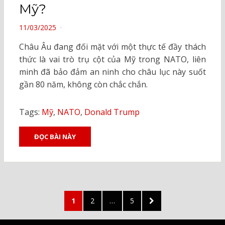
Mỹ?
POSTED
11/03/2025
ON
Châu Âu đang đối mặt với một thực tế đầy thách
thức là vai trò trụ cột của Mỹ trong NATO, liên
minh đã bảo đảm an ninh cho châu lục này suốt
gần 80 năm, không còn chắc chắn.
Tags:
Mỹ
,
NATO
,
Donald Trump
ĐỌC BÀI NÀY
Posts
PAGE
PAGE
PAGE
NEXT
1
2
…
5
pagination
PAGE