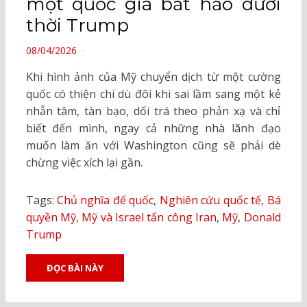
một quốc gia bất hảo dưới
thời Trump
POSTED
08/04/2026
ON
Khi hình ảnh của Mỹ chuyển dịch từ một cường
quốc có thiện chí dù đôi khi sai lầm sang một kẻ
nhẫn tâm, tàn bạo, dối trá theo phản xạ và chỉ
biết đến mình, ngay cả những nhà lãnh đạo
muốn làm ăn với Washington cũng sẽ phải dè
chừng việc xích lại gần.
Tags:
Chủ nghĩa đế quốc
,
Nghiên cứu quốc tế
,
Bá
quyền Mỹ
,
Mỹ và Israel tấn công Iran
,
Mỹ
,
Donald
Trump
ĐỌC BÀI NÀY