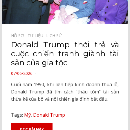
HỒ SƠ - TƯ LIỆU⠀
LỊCH SỬ⠀
Donald Trump thời trẻ và
cuộc chiến tranh giành tài
sản của gia tộc
POSTED
07/06/2026
ON
Cuối năm 1990, khi liên tiếp kinh doanh thua lỗ,
Donald Trump đã tìm cách “thâu tóm” tài sản
thừa kế của bố và nội chiến gia đình bắt đầu.
Tags:
Mỹ
,
Donald Trump
ĐỌC BÀI NÀY