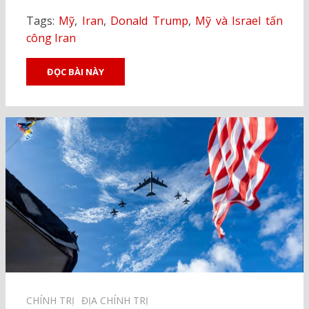
Tags:
Mỹ
,
Iran
,
Donald Trump
,
Mỹ và Israel tấn
công Iran
ĐỌC BÀI NÀY
CHÍNH TRỊ⠀
ĐỊA CHÍNH TRỊ⠀