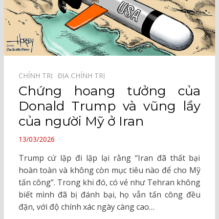
CHÍNH TRỊ⠀
ĐỊA CHÍNH TRỊ⠀
Chứng hoang tưởng của
Donald Trump và vũng lầy
của người Mỹ ở Iran
POSTED
13/03/2026
ON
Trump cứ lặp đi lặp lại rằng “Iran đã thất bại
hoàn toàn và không còn mục tiêu nào để cho Mỹ
tấn công”. Trong khi đó, có vẻ như Tehran không
biết mình đã bị đánh bại, họ vẫn tấn công đều
đặn, với độ chính xác ngày càng cao…