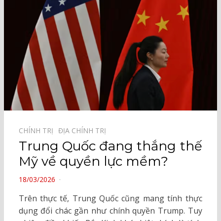
CHÍNH TRỊ⠀
ĐỊA CHÍNH TRỊ⠀
Trung Quốc đang thắng thế
Mỹ về quyền lực mềm?
POSTED
18/03/2026
ON
Trên thực tế, Trung Quốc cũng mang tính thực
dụng đổi chác gần như chính quyền Trump. Tuy