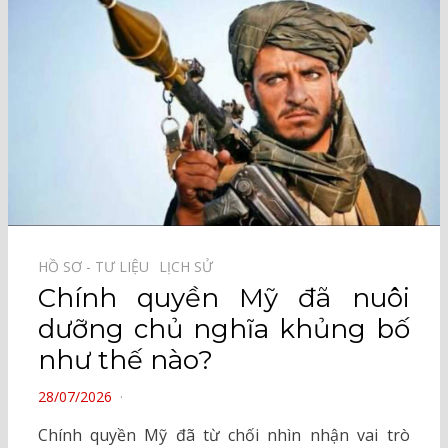
HỒ SƠ - TƯ LIỆU⠀
LỊCH SỬ⠀
Chính quyền Mỹ đã nuôi
dưỡng chủ nghĩa khủng bố
như thế nào?
POSTED
28/07/2026
ON
Chính quyền Mỹ đã từ chối nhìn nhận vai trò