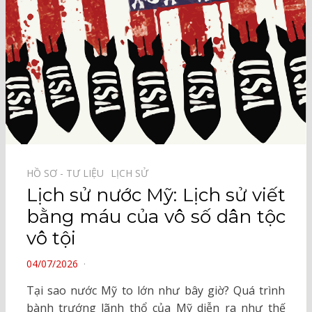
HỒ SƠ - TƯ LIỆU⠀
LỊCH SỬ⠀
Lịch sử nước Mỹ: Lịch sử viết
bằng máu của vô số dân tộc
vô tội
POSTED
04/07/2026
ON
Tại sao nước Mỹ to lớn như bây giờ? Quá trình
bành trướng lãnh thổ của Mỹ diễn ra như thế