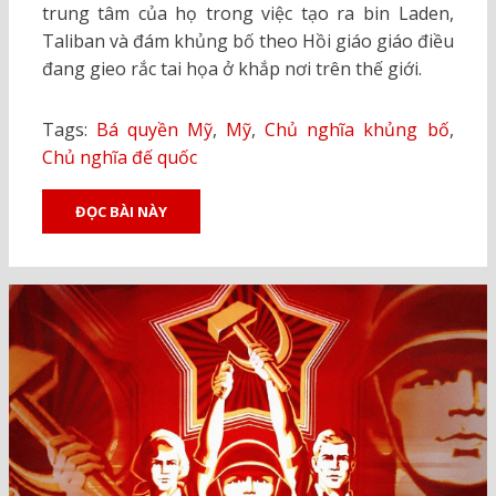
trung tâm của họ trong việc tạo ra bin Laden,
Taliban và đám khủng bố theo Hồi giáo giáo điều
đang gieo rắc tai họa ở khắp nơi trên thế giới.
Tags:
Bá quyền Mỹ
,
Mỹ
,
Chủ nghĩa khủng bố
,
Chủ nghĩa đế quốc
ĐỌC BÀI NÀY