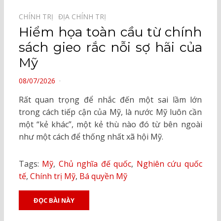
CHÍNH TRỊ⠀
ĐỊA CHÍNH TRỊ⠀
Hiểm họa toàn cầu từ chính
sách gieo rắc nỗi sợ hãi của
Mỹ
POSTED
08/07/2026
ON
Rất quan trọng để nhắc đến một sai lầm lớn
trong cách tiếp cận của Mỹ, là nước Mỹ luôn cần
một “kẻ khác”, một kẻ thù nào đó từ bên ngoài
như một cách để thống nhất xã hội Mỹ.
Tags:
Mỹ
,
Chủ nghĩa đế quốc
,
Nghiên cứu quốc
tế
,
Chính trị Mỹ
,
Bá quyền Mỹ
ĐỌC BÀI NÀY