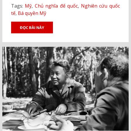
Tags:
Mỹ
,
Chủ nghĩa đế quốc
,
Nghiên cứu quốc
tế
,
Bá quyền Mỹ
ĐỌC BÀI NÀY