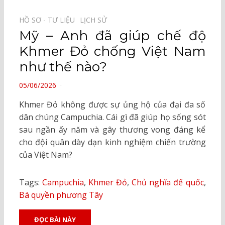
HỒ SƠ - TƯ LIỆU⠀
LỊCH SỬ⠀
Mỹ – Anh đã giúp chế độ
Khmer Đỏ chống Việt Nam
như thế nào?
POSTED
05/06/2026
ON
Khmer Đỏ không được sự ủng hộ của đại đa số
dân chúng Campuchia. Cái gì đã giúp họ sống sót
sau ngần ấy năm và gây thương vong đáng kể
cho đội quân dày dạn kinh nghiệm chiến trường
của Việt Nam?
Tags:
Campuchia
,
Khmer Đỏ
,
Chủ nghĩa đế quốc
,
Bá quyền phương Tây
ĐỌC BÀI NÀY