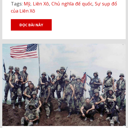
Tags:
Mỹ
,
Liên Xô
,
Chủ nghĩa đế quốc
,
Sự sụp đổ
của Liên Xô
ĐỌC BÀI NÀY