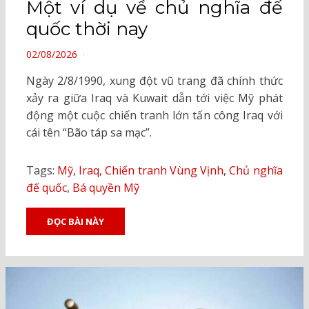
Một ví dụ về chủ nghĩa đế
quốc thời nay
POSTED
02/08/2026
ON
Ngày 2/8/1990, xung đột vũ trang đã chính thức
xảy ra giữa Iraq và Kuwait dẫn tới việc Mỹ phát
động một cuộc chiến tranh lớn tấn công Iraq với
cái tên “Bão táp sa mạc”.
Tags:
Mỹ
,
Iraq
,
Chiến tranh Vùng Vịnh
,
Chủ nghĩa
đế quốc
,
Bá quyền Mỹ
ĐỌC BÀI NÀY