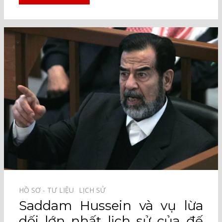
HỒ SƠ - TƯ LIỆU⠀
LỊCH SỬ⠀
Saddam Hussein và vụ lừa
dối lớn nhất lịch sử của đế