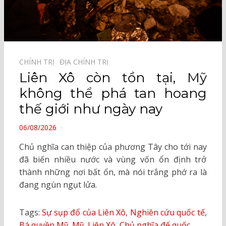
CHÍNH TRỊ⠀
ĐỊA CHÍNH TRỊ⠀
Liên Xô còn tồn tại, Mỹ
không thể phá tan hoang
thế giới như ngày nay
POSTED
06/08/2026
ON
Chủ nghĩa can thiệp của phương Tây cho tới nay
đã biến nhiều nước và vùng vốn ổn định trở
thành những nơi bất ổn, mà nói trắng phớ ra là
đang ngùn ngụt lửa.
Tags:
Sự sụp đổ của Liên Xô
,
Nghiên cứu quốc tế
,
Bá quyền Mỹ
,
Mỹ
,
Liên Xô
,
Chủ nghĩa đế quốc