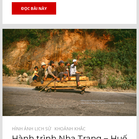
ĐỌC BÀI NÀY
HÌNH ẢNH LỊCH SỬ⠀
KHOẢNH KHẮC⠀
Hành trình Nha Trang – Huế