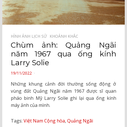
HÌNH ẢNH LỊCH SỬ⠀
KHOẢNH KHẮC⠀
Chùm ảnh: Quảng Ngãi
năm 1967 qua ống kính
Larry Solie
POSTED
19/11/2022
ON
Những khung cảnh đời thường sống động ở
vùng đất Quảng Ngãi năm 1967 được sĩ quan
pháo binh Mỹ Larry Solie ghi lại qua ống kính
máy ảnh của mình.
Tags:
Việt Nam Cộng hòa
,
Quảng Ngãi