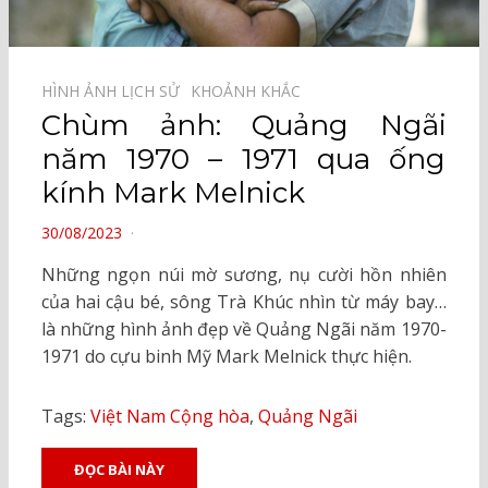
HÌNH ẢNH LỊCH SỬ⠀
KHOẢNH KHẮC⠀
Chùm ảnh: Quảng Ngãi
năm 1970 – 1971 qua ống
kính Mark Melnick
POSTED
30/08/2023
ON
Những ngọn núi mờ sương, nụ cười hồn nhiên
của hai cậu bé, sông Trà Khúc nhìn từ máy bay…
là những hình ảnh đẹp về Quảng Ngãi năm 1970-
1971 do cựu binh Mỹ Mark Melnick thực hiện.
Tags:
Việt Nam Cộng hòa
,
Quảng Ngãi
ĐỌC BÀI NÀY