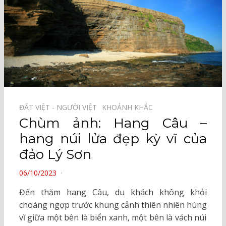
ĐẤT VIỆT - NGƯỜI VIỆT⠀
KHOẢNH KHẮC⠀
Chùm ảnh: Hang Câu –
hang núi lửa đẹp kỳ vĩ của
đảo Lý Sơn
POSTED
06/10/2023
ON
Đến thăm hang Câu, du khách không khỏi
choáng ngợp trước khung cảnh thiên nhiên hùng
vĩ giữa một bên là biển xanh, một bên là vách núi