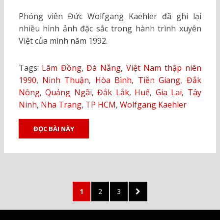
ON
Phóng viên Đức Wolfgang Kaehler đã ghi lại
nhiều hình ảnh đặc sắc trong hành trình xuyên
Việt của mình năm 1992.
Tags:
Lâm Đồng
,
Đà Nẵng
,
Việt Nam thập niên
1990
,
Ninh Thuận
,
Hòa Bình
,
Tiền Giang
,
Đắk
Nông
,
Quảng Ngãi
,
Đắk Lắk
,
Huế
,
Gia Lai
,
Tây
Ninh
,
Nha Trang
,
TP HCM
,
Wolfgang Kaehler
ĐỌC BÀI NÀY
Posts
PAGE
PAGE
PAGE
NEXT
1
2
3
pagination
PAGE