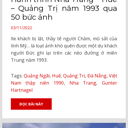
– Quảng Trị năm 1993 qua
50 bức ảnh
POSTED
03/11/2022
ON
Xe khách bị lật, thầy tế người Chăm, mũ sắt của
lính Mỹ… là loạt ảnh khó quên được một du khách
người Đức ghi lại trên các nẻo đường ở miền
Trung năm 1993.
Tags:
Quảng Ngãi
,
Huế
,
Quảng Trị
,
Đà Nẵng
,
Việt
Nam thập niên 1990
,
Nha Trang
,
Gunter
Hartnagel
ĐỌC BÀI NÀY