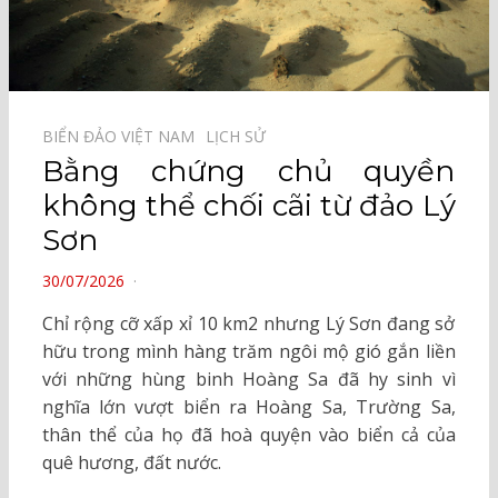
BIỂN ĐẢO VIỆT NAM⠀
LỊCH SỬ⠀
Bằng chứng chủ quyền
không thể chối cãi từ đảo Lý
Sơn
POSTED
30/07/2026
ON
Chỉ rộng cỡ xấp xỉ 10 km2 nhưng Lý Sơn đang sở
hữu trong mình hàng trăm ngôi mộ gió gắn liền
với những hùng binh Hoàng Sa đã hy sinh vì
nghĩa lớn vượt biển ra Hoàng Sa, Trường Sa,
thân thể của họ đã hoà quyện vào biển cả của
quê hương, đất nước.