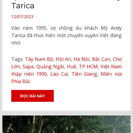
Tarica
POSTED
12/07/2023
ON
Vào năm 1995, vợ chồng du khách Mỹ Andy
Tarica đã thực hiện một chuyến xuyên Việt đáng
nhớ.
Tags:
Tây Nam Bộ
,
Hội An
,
Hà Nội
,
Bắc Cạn
,
Chợ
Lớn
,
Sapa
,
Quảng Ngãi
,
Huế
,
TP HCM
,
Việt Nam
thập niên 1990
,
Lào Cai
,
Tiền Giang
,
Miền núi
Phía Bắc
ĐỌC BÀI NÀY