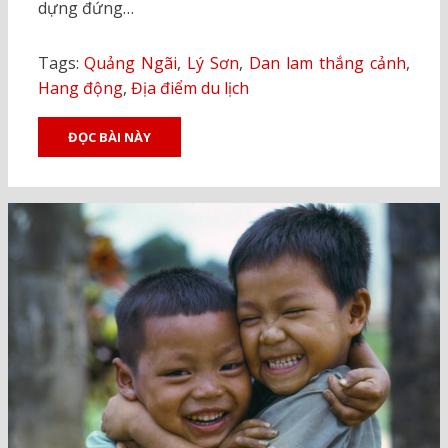
dựng đứng…
Tags:
Quảng Ngãi
,
Lý Sơn
,
Dan lam thắng cảnh
,
Hang động
,
Địa điểm du lịch
ĐỌC BÀI NÀY