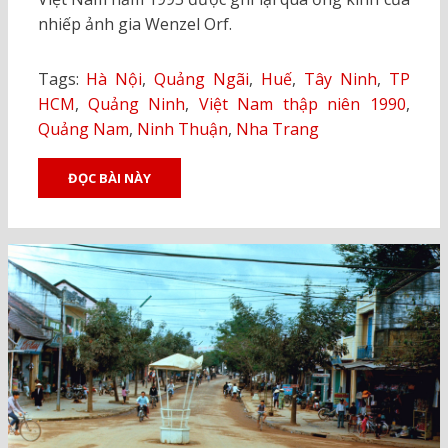
nhiếp ảnh gia Wenzel Orf.
Tags:
Hà Nội
,
Quảng Ngãi
,
Huế
,
Tây Ninh
,
TP
HCM
,
Quảng Ninh
,
Việt Nam thập niên 1990
,
Quảng Nam
,
Ninh Thuận
,
Nha Trang
ĐỌC BÀI NÀY