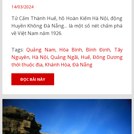
POSTED
14/03/2024
ON
Tử Cấm Thành Huế, hồ Hoàn Kiếm Hà Nội, động
Huyền Không Đà Nẵng… là một số nét chấm phá
về Việt Nam năm 1926.
Tags:
Quảng Nam
,
Hòa Bình
,
Bình Định
,
Tây
Nguyên
,
Hà Nội
,
Quảng Ngãi
,
Huế
,
Đông Dương
thời thuộc địa
,
Khánh Hòa
,
Đà Nẵng
ĐỌC BÀI NÀY