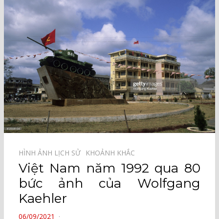
HÌNH ẢNH LỊCH SỬ⠀
KHOẢNH KHẮC⠀
Việt Nam năm 1992 qua 80
bức ảnh của Wolfgang
Kaehler
POSTED
06/09/2021