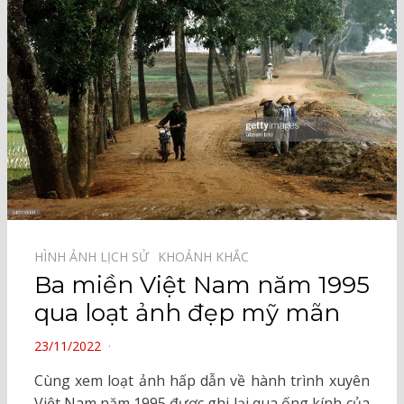
HÌNH ẢNH LỊCH SỬ⠀
KHOẢNH KHẮC⠀
Ba miền Việt Nam năm 1995
qua loạt ảnh đẹp mỹ mãn
POSTED
23/11/2022
ON
Cùng xem loạt ảnh hấp dẫn về hành trình xuyên
Việt Nam năm 1995 được ghi lại qua ống kính của