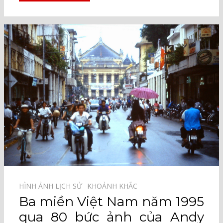
HÌNH ẢNH LỊCH SỬ⠀
KHOẢNH KHẮC⠀
Ba miền Việt Nam năm 1995
qua 80 bức ảnh của Andy