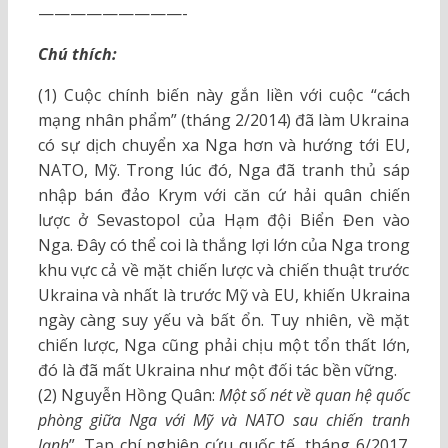
—————————-
Chú thích:
(1) Cuộc chính biến này gắn liền với cuộc “cách
mạng nhân phẩm” (tháng 2/2014) đã làm Ukraina
có sự dịch chuyển xa Nga hơn và hướng tới EU,
NATO, Mỹ. Trong lúc đó, Nga đã tranh thủ sáp
nhập bán đảo Krym với căn cứ hải quân chiến
lược ở Sevastopol của Hạm đội Biển Đen vào
Nga. Đây có thể coi là thắng lợi lớn của Nga trong
khu vực cả về mặt chiến lược và chiến thuật trước
Ukraina và nhất là trước Mỹ và EU, khiến Ukraina
ngày càng suy yếu và bất ổn. Tuy nhiên, về mặt
chiến lược, Nga cũng phải chịu một tổn thất lớn,
đó là đã mất Ukraina như một đối tác bền vững.
(2) Nguyễn Hồng Quân:
Một số nét về quan hệ quốc
phòng giữa Nga với Mỹ và NATO sau chiến tranh
lạnh
”, Tạp chí nghiên cứu quốc tế, tháng 6/2017.