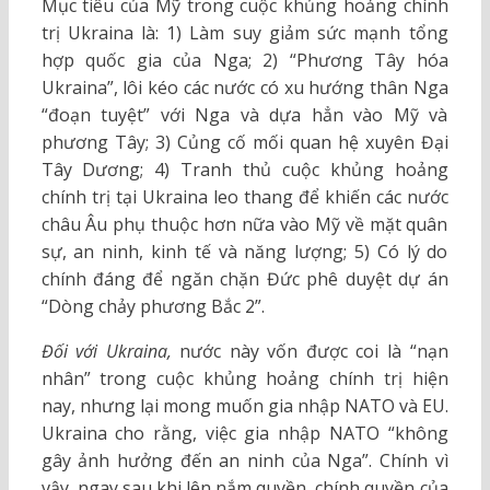
Mục tiêu của Mỹ trong cuộc khủng hoảng chính
trị Ukraina là: 1) Làm suy giảm sức mạnh tổng
hợp quốc gia của Nga; 2) “Phương Tây hóa
Ukraina”, lôi kéo các nước có xu hướng thân Nga
“đoạn tuyệt” với Nga và dựa hẳn vào Mỹ và
phương Tây; 3) Củng cố mối quan hệ xuyên Đại
Tây Dương; 4) Tranh thủ cuộc khủng hoảng
chính trị tại Ukraina leo thang để khiến các nước
châu Âu phụ thuộc hơn nữa vào Mỹ về mặt quân
sự, an ninh, kinh tế và năng lượng; 5) Có lý do
chính đáng để ngăn chặn Đức phê duyệt dự án
“Dòng chảy phương Bắc 2”.
Đối với Ukraina,
nước này vốn được coi là “nạn
nhân” trong cuộc khủng hoảng chính trị hiện
nay, nhưng lại mong muốn gia nhập NATO và EU.
Ukraina cho rằng, việc gia nhập NATO “không
gây ảnh hưởng đến an ninh của Nga”. Chính vì
vậy, ngay sau khi lên nắm quyền, chính quyền của