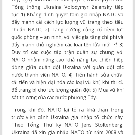
Tổng thống Ukraina Volodymyr Zelensky tiếp
tục: 1) Khẳng định quyết tâm gia nhập NATO và
đẩy mạnh cải cách lực lượng vũ trang theo tiêu
chuẩn NATO; 2) Tăng cường củng cố tiềm lực
quốc phòng – an ninh, với việc gia tăng chi phí và
(5)
đẩy mạnh thử nghiệm các loại tên lửa mới
; 3)
Duy trì các cuộc tập trận quân sự chung với
NATO nhằm nâng cao khả năng tác chiến hiệp
đồng giữa quân đội Ukraina với quân đội các
nước thành viên NATO; 4) Tiến hành sửa chữa,
cải tiến và hiện đại hóa các loại vũ khí, khí tài cũ
để trang bị cho lực lượng quân đội; 5) Mua vũ khí
sát thương của các nước phương Tây.
Trong khi đó, NATO lại tỏ ra khá thận trọng
trước viễn cảnh Ukraina gia nhập tổ chức này.
Theo Tổng Thư ký NATO Jens Stoltenberg,
Ukraina đã xin gia nhập NATO từ năm 2008 và