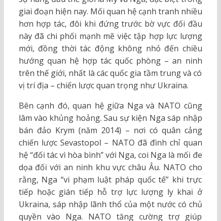
giai đoạn hiện nay. Mối quan hệ cạnh tranh nhiều
hơn hợp tác, đôi khi đứng trước bờ vực đối đầu
này đã chi phối mạnh mẽ việc tập hợp lực lượng
mới, đồng thời tác động không nhỏ đến chiều
hướng quan hệ hợp tác quốc phòng – an ninh
trên thế giới, nhất là các quốc gia tầm trung và có
vị trí địa – chiến lược quan trọng như Ukraina.
Bên cạnh đó, quan hệ giữa Nga và NATO cũng
lâm vào khủng hoảng. Sau sự kiện Nga sáp nhập
bán đảo Krym (năm 2014) – nơi có quân cảng
chiến lược Sevastopol – NATO đã đình chỉ quan
hệ “đối tác vì hòa bình” với Nga, coi Nga là mối đe
dọa đối với an ninh khu vực châu Âu. NATO cho
rằng, Nga “vi phạm luật pháp quốc tế” khi trực
tiếp hoặc gián tiếp hỗ trợ lực lượng ly khai ở
Ukraina, sáp nhập lãnh thổ của một nước có chủ
quyền vào Nga. NATO tăng cường trợ giúp