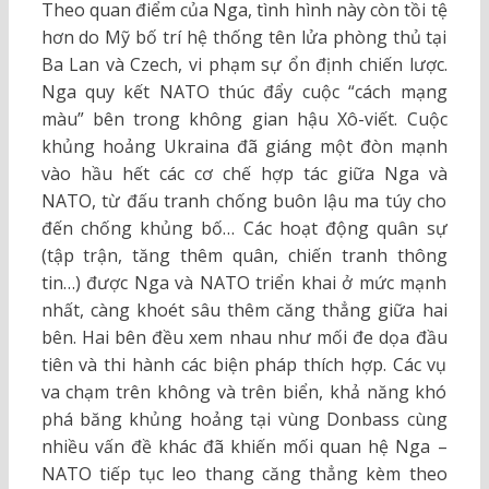
Theo quan điểm của Nga, tình hình này còn tồi tệ
hơn do Mỹ bố trí hệ thống tên lửa phòng thủ tại
Ba Lan và Czech, vi phạm sự ổn định chiến lược.
Nga quy kết NATO thúc đẩy cuộc “cách mạng
màu” bên trong không gian hậu Xô-viết. Cuộc
khủng hoảng Ukraina đã giáng một đòn mạnh
vào hầu hết các cơ chế hợp tác giữa Nga và
NATO, từ đấu tranh chống buôn lậu ma túy cho
đến chống khủng bố… Các hoạt động quân sự
(tập trận, tăng thêm quân, chiến tranh thông
tin…) được Nga và NATO triển khai ở mức mạnh
nhất, càng khoét sâu thêm căng thẳng giữa hai
bên. Hai bên đều xem nhau như mối đe dọa đầu
tiên và thi hành các biện pháp thích hợp. Các vụ
va chạm trên không và trên biển, khả năng khó
phá băng khủng hoảng tại vùng Donbass cùng
nhiều vấn đề khác đã khiến mối quan hệ Nga –
NATO tiếp tục leo thang căng thẳng kèm theo