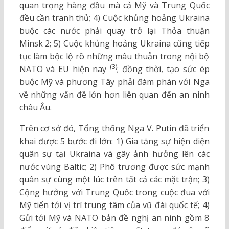
quan trọng hàng đầu mà cả Mỹ và Trung Quốc
đều cần tranh thủ; 4) Cuộc khủng hoảng Ukraina
buộc các nước phải quay trở lại Thỏa thuận
Minsk 2; 5) Cuộc khủng hoảng Ukraina cũng tiếp
tục làm bộc lộ rõ những mâu thuẫn trong nội bộ
(3)
NATO và EU hiện nay
; đồng thời, tạo sức ép
buộc Mỹ và phương Tây phải đàm phán với Nga
về những vấn đề lớn hơn liên quan đến an ninh
châu Âu.
Trên cơ sở đó, Tổng thống Nga V. Putin đã triển
khai được 5 bước đi lớn: 1) Gia tăng sự hiện diện
quân sự tại Ukraina và gây ảnh hưởng lên các
nước vùng Baltic; 2) Phô trương được sức mạnh
quân sự cùng một lúc trên tất cả các mặt trận; 3)
Cộng hưởng với Trung Quốc trong cuộc đua với
Mỹ tiến tới vị trí trung tâm của vũ đài quốc tế; 4)
Gửi tới Mỹ và NATO bản đề nghị an ninh gồm 8