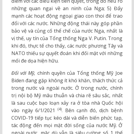
điểm với các điều kiện tiên quyết, trong đó nêu rõ
những quan ngại về an ninh của Nga; 5) Đẩy
mạnh các hoạt động ngoại giao con thoi để trao
đổi với các nước. Những động thái này góp phần
bảo vệ và củng cố thể chế của nước Nga, nhất là
vị thế, uy tín của Tổng thống Nga V. Putin. Trong
khi đó, thực tế cho thấy, các nước phương Tây và
NATO thiếu sự quyết đoán khi đối mặt với những
mối đe dọa hiện hữu.
Đối với Mỹ,
chính quyền của Tổng thống Mỹ Joe
Biden đang gặp không ít khó khăn, thách thức cả
trong nước và ngoài nước. Ở trong nước, chính
trị nội bộ Mỹ mâu thuẫn và chia rẽ sâu sắc, nhất
là sau cuộc bạo loạn xảy ra ở tòa nhà Quốc hội
(4)
vào ngày 6/1/2021
. Bên cạnh đó, dịch bệnh
COVID-19 tiếp tục kéo dài và diễn biến phức tạp,
tác động đến mọi mặt đời sống của nước Mỹ. Ở
ngoài nước, mặc dù vẫn là siêu cường số 1 thế