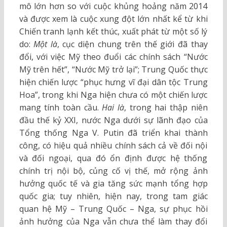
mô lớn hơn so với cuộc khủng hoảng năm 2014
và được xem là cuộc xung đột lớn nhất kể từ khi
Chiến tranh lạnh kết thúc, xuất phát từ một số lý
do:
Một là
, cục diện chung trên thế giới đã thay
đổi, với việc Mỹ theo đuổi các chính sách “Nước
Mỹ trên hết”, “Nước Mỹ trở lại”; Trung Quốc thực
hiện chiến lược “phục hưng vĩ đại dân tộc Trung
Hoa”, trong khi Nga hiện chưa có một chiến lược
mang tính toàn cầu.
Hai là
, trong hai thập niên
đầu thế kỷ XXI, nước Nga dưới sự lãnh đạo của
Tổng thống Nga V. Putin đã triển khai thành
công, có hiệu quả nhiều chính sách cả về đối nội
và đối ngoại, qua đó ổn định được hệ thống
chính trị nội bộ, củng cố vị thế, mở rộng ảnh
hưởng quốc tế và gia tăng sức mạnh tổng hợp
quốc gia; tuy nhiên, hiện nay, trong tam giác
quan hệ Mỹ – Trung Quốc – Nga, sự phục hồi
ảnh hưởng của Nga vẫn chưa thể làm thay đổi