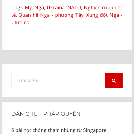
Tags:
Mỹ
,
Nga
,
Ukraina
,
NATO
,
Nghiên cứu quốc
tế
,
Quan hệ Nga - phương Tây
,
Xung đột Nga -
Ukraina
Tìm
kiếm
TÌM
KIẾM
cho:
DÂN CHỦ – PHÁP QUYỀN
6 bài học chống tham nhũng từ Singapore