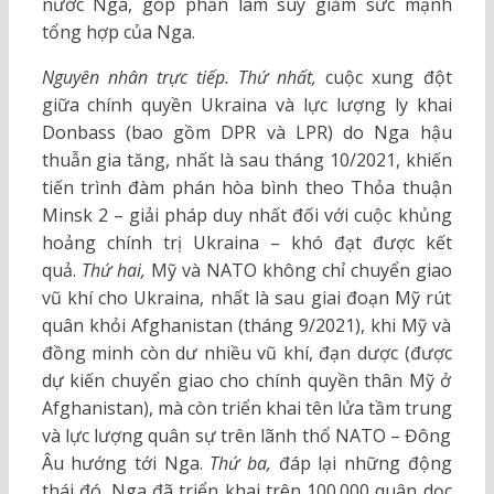
nước Nga, góp phần làm suy giảm sức mạnh
tổng hợp của Nga.
Nguyên nhân trực tiếp. Thứ nhất,
cuộc xung đột
giữa chính quyền Ukraina và lực lượng ly khai
Donbass (bao gồm DPR và LPR) do Nga hậu
thuẫn gia tăng, nhất là sau tháng 10/2021, khiến
tiến trình đàm phán hòa bình theo Thỏa thuận
Minsk 2 – giải pháp duy nhất đối với cuộc khủng
hoảng chính trị Ukraina – khó đạt được kết
quả.
Thứ hai,
Mỹ và NATO không chỉ chuyển giao
vũ khí cho Ukraina, nhất là sau giai đoạn Mỹ rút
quân khỏi Afghanistan (tháng 9/2021), khi Mỹ và
đồng minh còn dư nhiều vũ khí, đạn dược (được
dự kiến chuyển giao cho chính quyền thân Mỹ ở
Afghanistan), mà còn triển khai tên lửa tầm trung
và lực lượng quân sự trên lãnh thổ NATO – Đông
Âu hướng tới Nga.
Thứ ba,
đáp lại những động
thái đó, Nga đã triển khai trên 100.000 quân dọc