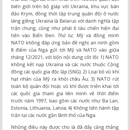
biên giới trên bộ giáp với Ukraina, khu vực bán
đảo Krym, đồng thời tập trung quân đội ở nước
láng giềng Ukraina là Belarus với danh nghĩa tập
trận chung, cũng như phái 6 tàu chiến hiện đại
tiến vào Biển Đen.
Thứ tư,
Mỹ và đồng minh
NATO không đáp ứng bản đề nghị an ninh gồm
8 điểm của Nga gửi tới Mỹ và NATO vào giữa
tháng 12/2021, với bốn nội dung cốt lõi: 1) NATO
không kết nạp Ukraina và các nước thuộc Cộng
đồng các quốc gia độc lập (SNG); 2) Loại bỏ vũ khí
hạt nhân của Mỹ ra khỏi châu Âu; 3) NATO rút
toàn bộ quân đội hoặc vũ khí được triển khai tới
các quốc gia tham gia liên minh về thời điểm
trước năm 1997, bao gồm các nước như Ba Lan,
Estonia, Lithuania, Latvia; 4) Không tiến hành tập
trận tại các nước gần lãnh thổ của Nga.
Những điều này được cho là đã đẩy căng thẳng