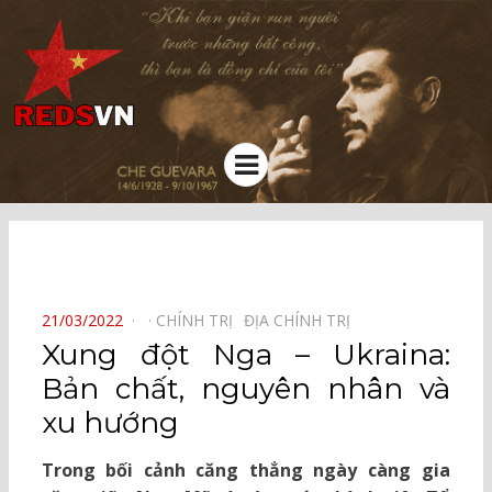
Kênh chia sẻ tri thức cộng đồng
Menu
⠀
POSTED
21/03/2022
CHÍNH TRỊ⠀
ĐỊA CHÍNH TRỊ⠀
ON
Xung đột Nga – Ukraina:
Bản chất, nguyên nhân và
xu hướng
Trong bối cảnh căng thẳng ngày càng gia