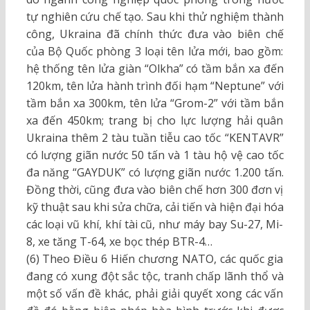
tự nghiên cứu chế tạo. Sau khi thử nghiệm thành
công, Ukraina đã chính thức đưa vào biên chế
của Bộ Quốc phòng 3 loại tên lửa mới, bao gồm:
hệ thống tên lửa giàn “Olkha” có tầm bắn xa đến
120km, tên lửa hành trình đối hạm “Neptune” với
tầm bắn xa 300km, tên lửa “Grom-2” với tầm bắn
xa đến 450km; trang bị cho lực lượng hải quân
Ukraina thêm 2 tàu tuần tiễu cao tốc “KENTAVR”
có lượng giãn nước 50 tấn và 1 tàu hộ vệ cao tốc
đa năng “GAYDUK” có lượng giãn nước 1.200 tấn.
Đồng thời, cũng đưa vào biên chế hơn 300 đơn vị
kỹ thuật sau khi sửa chữa, cải tiến và hiện đại hóa
các loại vũ khí, khí tài cũ, như máy bay Su-27, Mi-
8, xe tăng T-64, xe bọc thép BTR-4…
(6) Theo Điều 6 Hiến chương NATO, các quốc gia
đang có xung đột sắc tộc, tranh chấp lãnh thổ và
một số vấn đề khác, phải giải quyết xong các vấn