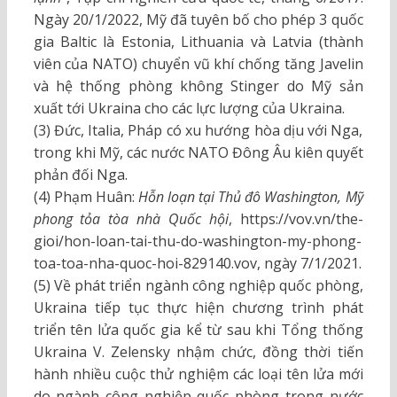
Ngày 20/1/2022, Mỹ đã tuyên bố cho phép 3 quốc
gia Baltic là Estonia, Lithuania và Latvia (thành
viên của NATO) chuyển vũ khí chống tăng Javelin
và hệ thống phòng không Stinger do Mỹ sản
xuất tới Ukraina cho các lực lượng của Ukraina.
(3) Đức, Italia, Pháp có xu hướng hòa dịu với Nga,
trong khi Mỹ, các nước NATO Đông Âu kiên quyết
phản đối Nga.
(4) Phạm Huân:
Hỗn loạn tại Thủ đô Washington, Mỹ
phong tỏa tòa nhà Quốc hội
, https://vov.vn/the-
gioi/hon-loan-tai-thu-do-washington-my-phong-
toa-toa-nha-quoc-hoi-829140.vov, ngày 7/1/2021.
(5) Về phát triển ngành công nghiệp quốc phòng,
Ukraina tiếp tục thực hiện chương trình phát
triển tên lửa quốc gia kể từ sau khi Tổng thống
Ukraina V. Zelensky nhậm chức, đồng thời tiến
hành nhiều cuộc thử nghiệm các loại tên lửa mới
do ngành công nghiệp quốc phòng trong nước