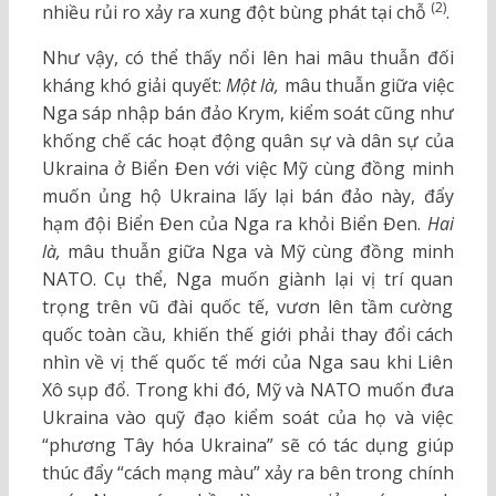
(2)
nhiều rủi ro xảy ra xung đột bùng phát tại chỗ
.
Như vậy, có thể thấy nổi lên hai mâu thuẫn đối
kháng khó giải quyết:
Một là,
mâu thuẫn giữa việc
Nga sáp nhập bán đảo Krym, kiểm soát cũng như
khống chế các hoạt động quân sự và dân sự của
Ukraina ở Biển Đen với việc Mỹ cùng đồng minh
muốn ủng hộ Ukraina lấy lại bán đảo này, đẩy
hạm đội Biển Đen của Nga ra khỏi Biển Đen.
Hai
là,
mâu thuẫn giữa Nga và Mỹ cùng đồng minh
NATO. Cụ thể, Nga muốn giành lại vị trí quan
trọng trên vũ đài quốc tế, vươn lên tầm cường
quốc toàn cầu, khiến thế giới phải thay đổi cách
nhìn về vị thế quốc tế mới của Nga sau khi Liên
Xô sụp đổ. Trong khi đó, Mỹ và NATO muốn đưa
Ukraina vào quỹ đạo kiểm soát của họ và việc
“phương Tây hóa Ukraina” sẽ có tác dụng giúp
thúc đẩy “cách mạng màu” xảy ra bên trong chính