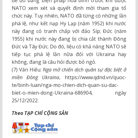
đề đó bằng biện pháp hòa bình trước khi được
NATO xem xét và quyết định mời tham gia tổ
chức này. Tuy nhiên, NATO đã từng có những lần
phá lệ, như kết nạp Hy Lạp (năm 1952) khi nước
này đang có tranh chấp với đảo Síp; Đức (năm
1955) khi nước này đang bị chia cắt thành Đông
Đức và Tây Đức. Do đó, liệu có khả năng NATO sẽ
tiếp tục phá lệ lần nữa đối với Ukraina hay
không, đang là câu hỏi được bỏ ngỏ.
(7) Văn Hiếu:
Nga mở chiến dịch quân sự đặc biệt ở
miền Đông Ukraina
, https://www.qdnd.vn/quoc-
te/binh-luan/nga-mo-chien-dich-quan-su-dac-
biet-o-mien-dong-Ukraina-686904, ngày
25/12/2022.
Theo TẠP CHÍ CỘNG SẢN