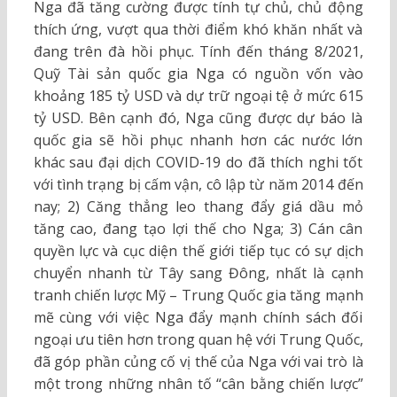
Nga đã tăng cường được tính tự chủ, chủ động
thích ứng, vượt qua thời điểm khó khăn nhất và
đang trên đà hồi phục. Tính đến tháng 8/2021,
Quỹ Tài sản quốc gia Nga có nguồn vốn vào
khoảng 185 tỷ USD và dự trữ ngoại tệ ở mức 615
tỷ USD. Bên cạnh đó, Nga cũng được dự báo là
quốc gia sẽ hồi phục nhanh hơn các nước lớn
khác sau đại dịch COVID-19 do đã thích nghi tốt
với tình trạng bị cấm vận, cô lập từ năm 2014 đến
nay; 2) Căng thẳng leo thang đẩy giá dầu mỏ
tăng cao, đang tạo lợi thế cho Nga; 3) Cán cân
quyền lực và cục diện thế giới tiếp tục có sự dịch
chuyển nhanh từ Tây sang Đông, nhất là cạnh
tranh chiến lược Mỹ – Trung Quốc gia tăng mạnh
mẽ cùng với việc Nga đẩy mạnh chính sách đối
ngoại ưu tiên hơn trong quan hệ với Trung Quốc,
đã góp phần củng cố vị thế của Nga với vai trò là
một trong những nhân tố “cân bằng chiến lược”