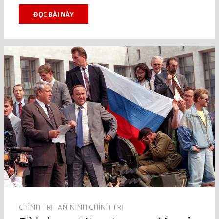
ĐỌC BÀI NÀY
CHÍNH TRỊ⠀
AN NINH CHÍNH TRỊ⠀