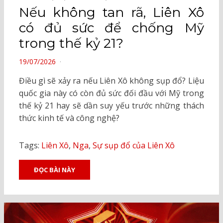
Nếu không tan rã, Liên Xô
có đủ sức để chống Mỹ
trong thế kỷ 21?
POSTED
19/07/2026
ON
Điều gì sẽ xảy ra nếu Liên Xô không sụp đổ? Liệu
quốc gia này có còn đủ sức đối đầu với Mỹ trong
thế kỷ 21 hay sẽ dần suy yếu trước những thách
thức kinh tế và công nghệ?
Tags:
Liên Xô
,
Nga
,
Sự sụp đổ của Liên Xô
ĐỌC BÀI NÀY