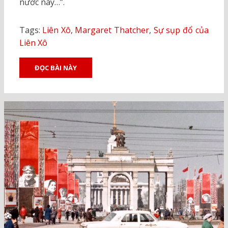
nước này…”.
Tags:
Liên Xô
,
Margaret Thatcher
,
Sự sụp đổ của
Liên Xô
ĐỌC BÀI NÀY