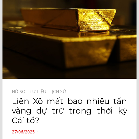
HỒ SƠ - TƯ LIỆU⠀
LỊCH SỬ⠀
Liên Xô mất bao nhiêu tấn
vàng dự trữ trong thời kỳ
Cải tổ?
POSTED
27/06/2025
ON