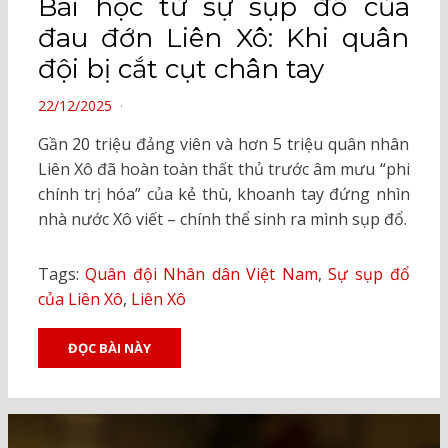
Bài học từ sự sụp đổ của
đau đớn Liên Xô: Khi quân
đội bị cắt cụt chân tay
POSTED
22/12/2025
ON
Gần 20 triệu đảng viên và hơn 5 triệu quân nhân
Liên Xô đã hoàn toàn thất thủ trước âm mưu “phi
chính trị hóa” của kẻ thù, khoanh tay đứng nhìn
nhà nước Xô viết – chính thể sinh ra mình sụp đổ.
Tags:
Quân đội Nhân dân Việt Nam
,
Sự sụp đổ
của Liên Xô
,
Liên Xô
ĐỌC BÀI NÀY