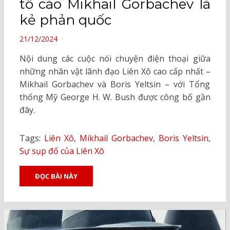
tố cáo Mikhail Gorbachev là
kẻ phản quốc
POSTED
21/12/2024
ON
Nội dung các cuộc nói chuyện điện thoại giữa
những nhân vật lãnh đạo Liên Xô cao cấp nhất –
Mikhail Gorbachev và Boris Yeltsin – với Tổng
thống Mỹ George H. W. Bush được công bố gần
đây.
Tags:
Liên Xô
,
Mikhail Gorbachev
,
Boris Yeltsin
,
Sự sụp đổ của Liên Xô
ĐỌC BÀI NÀY