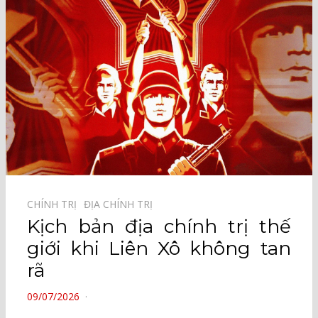
CHÍNH TRỊ⠀
ĐỊA CHÍNH TRỊ⠀
Kịch bản địa chính trị thế
giới khi Liên Xô không tan
rã
POSTED
09/07/2026
ON