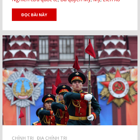
ĐỌC BÀI NÀY
CHÍNH TRỊ⠀
ĐỊA CHÍNH TRỊ⠀