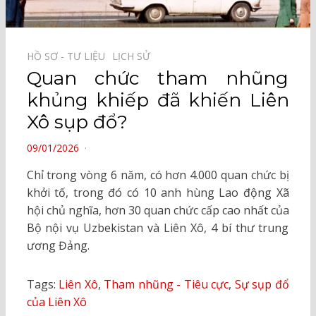
HỒ SƠ - TƯ LIỆU⠀
LỊCH SỬ⠀
Quan chức tham nhũng
khủng khiếp đã khiến Liên
Xô sụp đổ?
POSTED
09/01/2026
ON
Chỉ trong vòng 6 năm, có hơn 4.000 quan chức bị
khởi tố, trong đó có 10 anh hùng Lao động Xã
hội chủ nghĩa, hơn 30 quan chức cấp cao nhất của
Bộ nội vụ Uzbekistan và Liên Xô, 4 bí thư trung
ương Đảng.
Tags:
Liên Xô
,
Tham nhũng - Tiêu cực
,
Sự sụp đổ
của Liên Xô