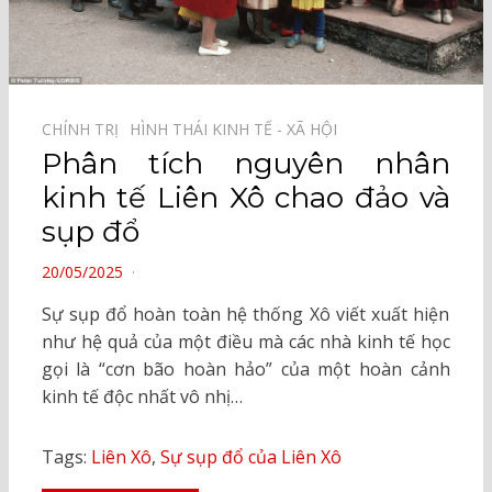
CHÍNH TRỊ⠀
HÌNH THÁI KINH TẾ - XÃ HỘI⠀
Phân tích nguyên nhân
kinh tế Liên Xô chao đảo và
sụp đổ
POSTED
20/05/2025
ON
Sự sụp đổ hoàn toàn hệ thống Xô viết xuất hiện
như hệ quả của một điều mà các nhà kinh tế học
gọi là “cơn bão hoàn hảo” của một hoàn cảnh
kinh tế độc nhất vô nhị…
Tags:
Liên Xô
,
Sự sụp đổ của Liên Xô