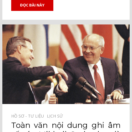
ĐỌC BÀI NÀY
HỒ SƠ - TƯ LIỆU⠀
LỊCH SỬ⠀
Toàn văn nội dung ghi âm