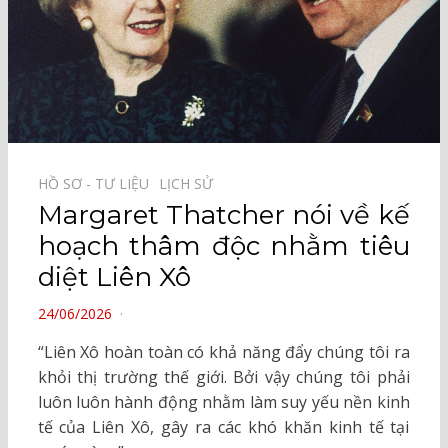
HỒ SƠ - TƯ LIỆU⠀
LỊCH SỬ⠀
Margaret Thatcher nói về kế
hoạch thâm độc nhằm tiêu
diệt Liên Xô
POSTED
24/06/2026
ON
“Liên Xô hoàn toàn có khả năng đẩy chúng tôi ra
khỏi thị trường thế giới. Bởi vậy chúng tôi phải
luôn luôn hành động nhằm làm suy yếu nền kinh
tế của Liên Xô, gây ra các khó khăn kinh tế tại