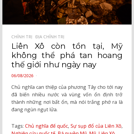
CHÍNH TRỊ⠀
ĐỊA CHÍNH TRỊ⠀
Liên Xô còn tồn tại, Mỹ
không thể phá tan hoang
thế giới như ngày nay
POSTED
06/08/2026
ON
Chủ nghĩa can thiệp của phương Tây cho tới nay
đã biến nhiều nước và vùng vốn ổn định trở
thành những nơi bất ổn, mà nói trắng phớ ra là
đang ngùn ngụt lửa.
Tags:
Chủ nghĩa đế quốc
,
Sự sụp đổ của Liên Xô
,
Nghiên cứu quốc tế
,
Bá quyền Mỹ
,
Mỹ
,
Liên Xô