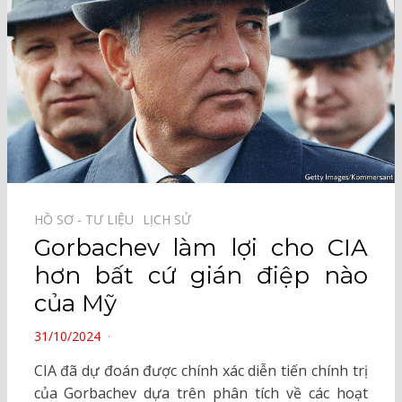
HỒ SƠ - TƯ LIỆU⠀
LỊCH SỬ⠀
Gorbachev làm lợi cho CIA
hơn bất cứ gián điệp nào
của Mỹ
POSTED
31/10/2024
ON
CIA đã dự đoán được chính xác diễn tiến chính trị
của Gorbachev dựa trên phân tích về các hoạt