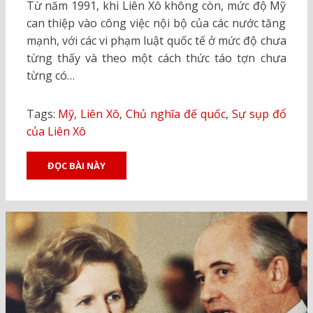
Từ năm 1991, khi Liên Xô không còn, mức độ Mỹ
can thiệp vào công việc nội bộ của các nước tăng
mạnh, với các vi phạm luật quốc tế ở mức độ chưa
từng thấy và theo một cách thức táo tợn chưa
từng có…
Tags:
Mỹ
,
Liên Xô
,
Chủ nghĩa đế quốc
,
Sự sụp đổ
của Liên Xô
ĐỌC BÀI NÀY