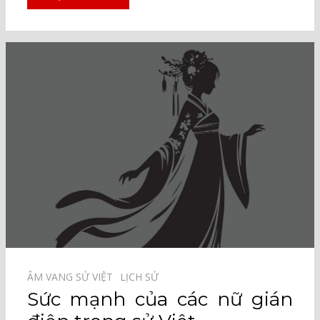
ÂM VANG SỬ VIỆT⠀
LỊCH SỬ⠀
Sức mạnh của các nữ gián