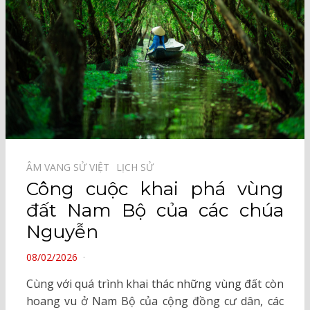
ÂM VANG SỬ VIỆT⠀
LỊCH SỬ⠀
Công cuộc khai phá vùng
đất Nam Bộ của các chúa
Nguyễn
POSTED
08/02/2026
ON
Cùng với quá trình khai thác những vùng đất còn
hoang vu ở Nam Bộ của cộng đồng cư dân, các