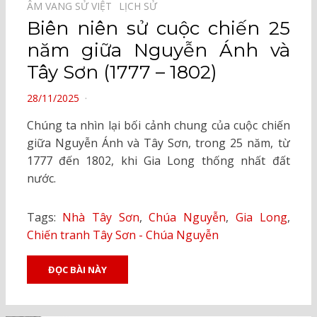
ÂM VANG SỬ VIỆT⠀
LỊCH SỬ⠀
Biên niên sử cuộc chiến 25
năm giữa Nguyễn Ánh và
Tây Sơn (1777 – 1802)
POSTED
28/11/2025
ON
Chúng ta nhìn lại bối cảnh chung của cuộc chiến
giữa Nguyễn Ánh và Tây Sơn, trong 25 năm, từ
1777 đến 1802, khi Gia Long thống nhất đất
nước.
Tags:
Nhà Tây Sơn
,
Chúa Nguyễn
,
Gia Long
,
Chiến tranh Tây Sơn - Chúa Nguyễn
ĐỌC BÀI NÀY