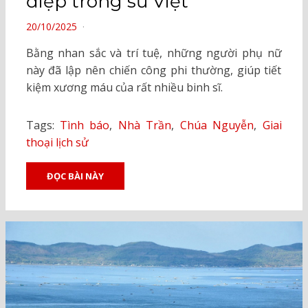
điệp trong sử Việt
POSTED
20/10/2025
ON
Bằng nhan sắc và trí tuệ, những người phụ nữ
này đã lập nên chiến công phi thường, giúp tiết
kiệm xương máu của rất nhiều binh sĩ.
Tags:
Tình báo
,
Nhà Trần
,
Chúa Nguyễn
,
Giai
thoại lịch sử
ĐỌC BÀI NÀY