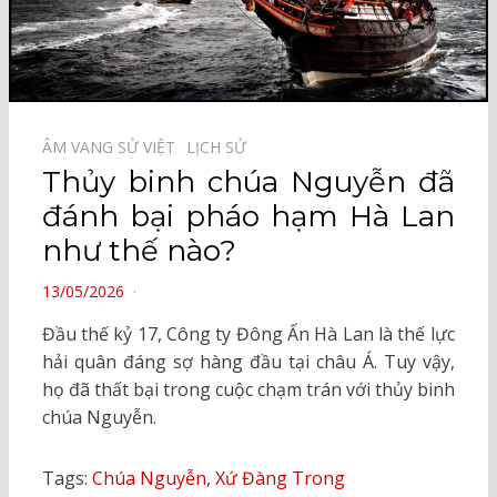
ÂM VANG SỬ VIỆT⠀
LỊCH SỬ⠀
Thủy binh chúa Nguyễn đã
đánh bại pháo hạm Hà Lan
như thế nào?
POSTED
13/05/2026
ON
Đầu thế kỷ 17, Công ty Đông Ấn Hà Lan là thế lực
hải quân đáng sợ hàng đầu tại châu Á. Tuy vậy,
họ đã thất bại trong cuộc chạm trán với thủy binh
chúa Nguyễn.
Tags:
Chúa Nguyễn
,
Xứ Đàng Trong