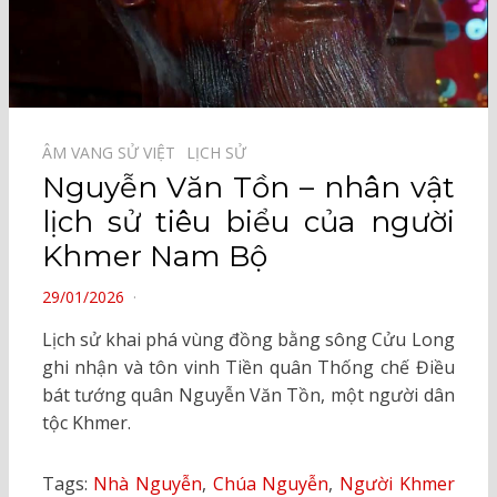
ÂM VANG SỬ VIỆT⠀
LỊCH SỬ⠀
Nguyễn Văn Tồn – nhân vật
lịch sử tiêu biểu của người
Khmer Nam Bộ
POSTED
29/01/2026
ON
Lịch sử khai phá vùng đồng bằng sông Cửu Long
ghi nhận và tôn vinh Tiền quân Thống chế Điều
bát tướng quân Nguyễn Văn Tồn, một người dân
tộc Khmer.
Tags:
Nhà Nguyễn
,
Chúa Nguyễn
,
Người Khmer