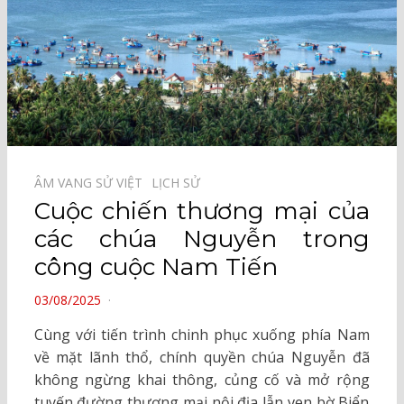
ÂM VANG SỬ VIỆT⠀
LỊCH SỬ⠀
Cuộc chiến thương mại của
các chúa Nguyễn trong
công cuộc Nam Tiến
POSTED
03/08/2025
ON
Cùng với tiến trình chinh phục xuống phía Nam
về mặt lãnh thổ, chính quyền chúa Nguyễn đã
không ngừng khai thông, củng cố và mở rộng
tuyến đường thương mại nội địa lẫn ven bờ Biển