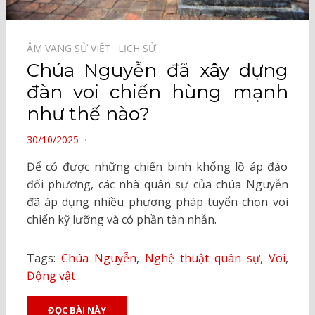
ÂM VANG SỬ VIỆT⠀
LỊCH SỬ⠀
Chúa Nguyễn đã xây dựng
đàn voi chiến hùng mạnh
như thế nào?
POSTED
30/10/2025
ON
Để có được những chiến binh khổng lồ áp đảo
đối phương, các nhà quân sự của chúa Nguyễn
đã áp dụng nhiều phương pháp tuyển chọn voi
chiến kỹ lưỡng và có phần tàn nhẫn.
Tags:
Chúa Nguyễn
,
Nghệ thuật quân sự
,
Voi
,
Động vật
ĐỌC BÀI NÀY