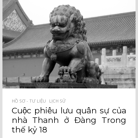
HỒ SƠ - TƯ LIỆU⠀
LỊCH SỬ⠀
Cuộc phiêu lưu quân sự của
nhà Thanh ở Đàng Trong
thế kỷ 18