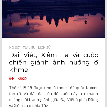
HỒ SƠ - TƯ LIỆU⠀
LỊCH SỬ⠀
Đại Việt, Xiêm La và cuộc
chiến giành ảnh hưởng ở
Khmer
POSTED
04/11/2025
ON
Thế kỉ 15-19 được xem là thời kì đế quốc Khmer
tan rã, và đất đai của đế quốc này trở thành
miếng mồi tranh giành giữa Đại Việt ở phía Đông
và Xiêm La ở phía Tây.