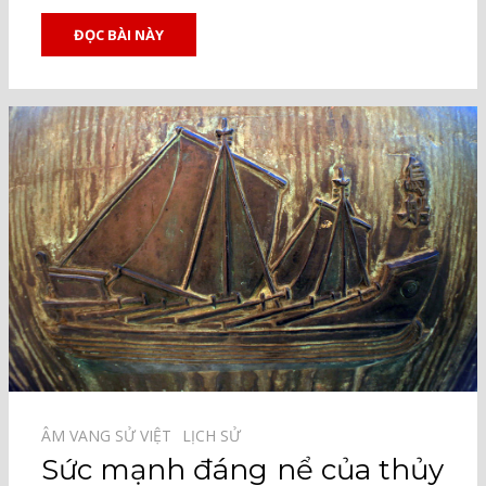
ĐỌC BÀI NÀY
ÂM VANG SỬ VIỆT⠀
LỊCH SỬ⠀
Sức mạnh đáng nể của thủy