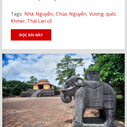
Tags:
Nhà Nguyễn
,
Chúa Nguyễn
,
Vương quốc
Khmer
,
Thái Lan cổ
ĐỌC BÀI NÀY