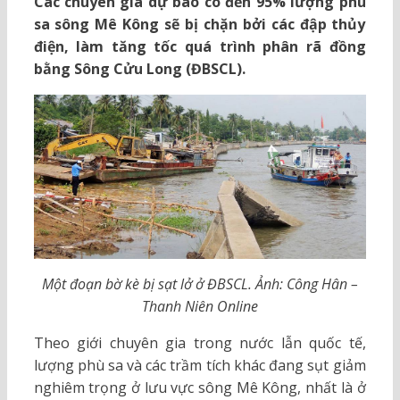
Các chuyên gia dự báo có đến 95% lượng phù
sa sông Mê Kông sẽ bị chặn bởi các đập thủy
điện, làm tăng tốc quá trình phân rã đồng
bằng Sông Cửu Long (ĐBSCL).
Một đoạn bờ kè bị sạt lở ở ĐBSCL. Ảnh: Công Hân –
Thanh Niên Online
Theo giới chuyên gia trong nước lẫn quốc tế,
lượng phù sa và các trầm tích khác đang sụt giảm
nghiêm trọng ở lưu vực sông Mê Kông, nhất là ở