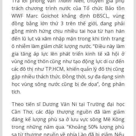
Trả lời phỏng vấn
Thanh Niên
, chuyên gia phụ
trách chương trình nước của Tổ chức Bảo tồn
WWF Marc Goichot khẳng định ĐBSCL, vùng
đồng bằng lớn thứ 3 trên thế giới, đang phải
gồng mình hứng chịu nhiều tai họa từ hạn hán
đến lũ lụt và xâm nhập mặn trong khi tình trạng
ô nhiễm làm giảm chất lượng nước. “Điều này làm
gia tăng áp lực lên phát triển kinh tế xã hội ở
vùng nông thôn cũng như tạo động lực di cư đến
các đô thị như TP.HCM, khiến quản lý đô thị cũng
gặp nhiều thách thức. Đồng thời, sự đa dạng sinh
học vùng sông nước cũng bị đe dọa”, ông phân
tích.
Theo tiến sĩ Dương Văn Ni tại Trường đại học
Cần Thơ, các đập thượng nguồn đã làm giảm
đáng kể lượng phù sa ở lưu vực sông Mê Kông
trong những năm qua. “Khoảng 50% lượng phù
sa từ thượng nguồn về phía Lào đã bị giảm. Nếu