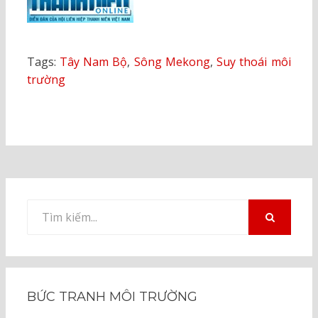
Tags:
Tây Nam Bộ
,
Sông Mekong
,
Suy thoái môi
trường
Tìm
kiếm
TÌM
KIẾM
cho:
BỨC TRANH MÔI TRƯỜNG