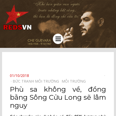
Kênh chia sẻ tri thức cộng đồng
Menu
⠀
POSTED
01/10/2018
ON
BỨC TRANH MÔI TRƯỜNG⠀
MÔI TRƯỜNG⠀
Phù sa không về, đồng
bằng Sông Cửu Long sẽ lâm
nguy