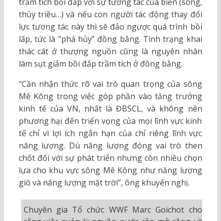
trầm tích bồi đắp với sự tương tác của biển (sóng,
thủy triều…) và nếu con người tác động thay đổi
lực tương tác này thì sẽ đảo ngược quá trình bồi
lấp, tức là “phá hủy” đồng bằng. Tình trạng khai
thác cát ở thượng nguồn cũng là nguyên nhân
làm sụt giảm bồi đắp trầm tích ở đồng bằng.
“Cần nhận thức rõ vai trò quan trọng của sông
Mê Kông trong việc góp phần vào tăng trưởng
kinh tế của VN, nhất là ĐBSCL, và không nên
phương hại đến triển vọng của mọi lĩnh vực kinh
tế chỉ vì lợi ích ngắn hạn của chỉ riêng lĩnh vực
năng lượng. Dù năng lượng đóng vai trò then
chốt đối với sự phát triển nhưng còn nhiều chọn
lựa cho khu vực sông Mê Kông như năng lượng
gió và năng lượng mặt trời”, ông khuyến nghị.
Chuyên gia Tổ chức WWF Marc Goichot cho