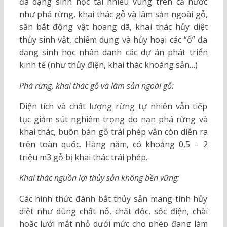
đa dạng sinh học tại nhiều vùng trên cả nước
như phá rừng, khai thác gỗ và lâm sản ngoài gỗ,
săn bắt động vật hoang dã, khai thác hủy diệt
thủy sinh vật, chiếm dụng và hủy hoại các “ổ” đa
dạng sinh học nhân danh các dự án phát triển
kinh tế (như thủy điện, khai thác khoáng sản…)
Phá rừng, khai thác gỗ và lâm sản ngoài gỗ:
Diện tích và chất lượng rừng tự nhiên vẫn tiếp
tục giảm sút nghiêm trọng do nạn phá rừng và
khai thác, buôn bán gỗ trái phép vẫn còn diễn ra
trên toàn quốc. Hàng năm, có khoảng 0,5 – 2
triệu m3 gỗ bị khai thác trái phép.
Khai thác nguồn lợi thủy sản không bền vững:
Các hình thức đánh bắt thủy sản mang tính hủy
diệt như dùng chất nổ, chất độc, sốc điện, chài
hoặc lưới mắt nhỏ dưới mức cho phép đang làm