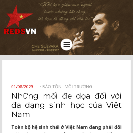
Kênh chia sẻ tri thức cộng đồng
Menu
⠀
POSTED
01/08/2025
BẢO TỒN⠀
MÔI TRƯỜNG⠀
ON
Những mối đe dọa đối với
đa dạng sinh học của Việt
Nam
Toàn bộ hệ sinh thái ở Việt Nam đang phải đối