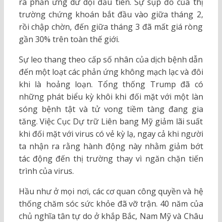
ra phản ứng dữ dội đầu tiên. Sự sụp đổ của thị
trường chứng khoán bắt đầu vào giữa tháng 2,
rồi chập chờn, đến giữa tháng 3 đã mất giá ròng
gần 30% trên toàn thế giới.
Sự leo thang theo cấp số nhân của dịch bệnh dẫn
đến một loạt các phản ứng không mạch lạc và đôi
khi là hoảng loạn. Tổng thống Trump đã có
những phát biểu kỳ khôi khi đối mặt với một làn
sóng bệnh tật và tử vong tiềm tàng đang gia
tăng. Việc Cục Dự trữ Liên bang Mỹ giảm lãi suất
khi đối mặt với virus có vẻ kỳ lạ, ngay cả khi người
ta nhận ra rằng hành động này nhằm giảm bớt
tác động đến thị trường thay vì ngăn chặn tiến
trình của virus.
Hầu như ở mọi nơi, các cơ quan công quyền và hệ
thống chăm sóc sức khỏe đã vỡ trận. 40 năm của
chủ nghĩa tân tự do ở khắp Bắc, Nam Mỹ và Châu