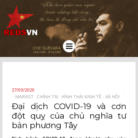
Kênh chia sẻ tri thức cộng đồng
Menu
⠀
POSTED
27/03/2020
ON
MARXIST⠀
CHÍNH TRỊ⠀
HÌNH THÁI KINH TẾ - XÃ HỘI⠀
Đại dịch COVID-19 và cơn
đột quỵ của chủ nghĩa tư
bản phương Tây