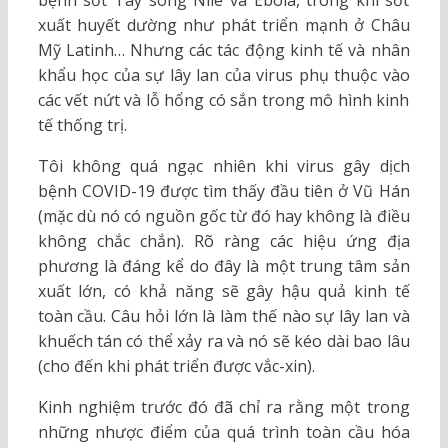
bệnh sốt Tây sông Nile và Ebola, trong khi sốt
xuất huyết dường như phát triển mạnh ở Châu
Mỹ Latinh… Nhưng các tác động kinh tế và nhân
khẩu học của sự lây lan của virus phụ thuộc vào
các vết nứt và lỗ hổng có sắn trong mô hình kinh
tế thống trị.
Tôi không quá ngạc nhiên khi virus gây dịch
bệnh COVID-19 được tìm thấy đầu tiên ở Vũ Hán
(mặc dù nó có nguồn gốc từ đó hay không là điều
không chắc chắn). Rõ ràng các hiệu ứng địa
phương là đáng kể do đây là một trung tâm sản
xuất lớn, có khả năng sẽ gây hậu quả kinh tế
toàn cầu. Câu hỏi lớn là làm thế nào sự lây lan và
khuếch tán có thể xảy ra và nó sẽ kéo dài bao lâu
(cho đến khi phát triển được vắc-xin).
Kinh nghiệm trước đó đã chỉ ra rằng một trong
những nhược điểm của quá trình toàn cầu hóa