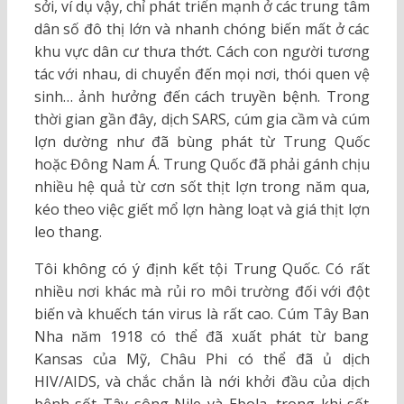
sởi, ví dụ vậy, chỉ phát triển mạnh ở các trung tâm
dân số đô thị lớn và nhanh chóng biến mất ở các
khu vực dân cư thưa thớt. Cách con người tương
tác với nhau, di chuyển đến mọi nơi, thói quen vệ
sinh… ảnh hưởng đến cách truyền bệnh. Trong
thời gian gần đây, dịch SARS, cúm gia cầm và cúm
lợn dường như đã bùng phát từ Trung Quốc
hoặc Đông Nam Á. Trung Quốc đã phải gánh chịu
nhiều hệ quả từ cơn sốt thịt lợn trong năm qua,
kéo theo việc giết mổ lợn hàng loạt và giá thịt lợn
leo thang.
Tôi không có ý định kết tội Trung Quốc. Có rất
nhiều nơi khác mà rủi ro môi trường đối với đột
biến và khuếch tán virus là rất cao. Cúm Tây Ban
Nha năm 1918 có thể đã xuất phát từ bang
Kansas của Mỹ, Châu Phi có thể đã ủ dịch
HIV/AIDS, và chắc chắn là nới khởi đầu của dịch