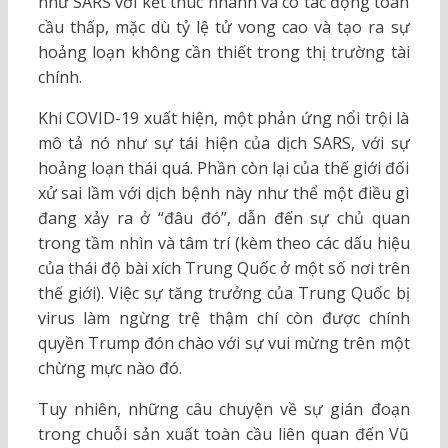
như SARS với kết thúc nhanh và có tác động toàn
cầu thấp, mặc dù tỷ lệ tử vong cao và tạo ra sự
hoảng loạn không cần thiết trong thị trường tài
chính.
Khi COVID-19 xuất hiện, một phản ứng nổi trội là
mô tả nó như sự tái hiện của dịch SARS, với sự
hoảng loạn thái quá. Phần còn lại của thế giới đối
xử sai lầm với dịch bệnh này như thể một điều gì
đang xảy ra ở “đâu đó”, dẫn đến sự chủ quan
trong tầm nhìn và tâm trí (kèm theo các dấu hiệu
của thái độ bài xích Trung Quốc ở một số nơi trên
thế giới). Việc sự tăng trưởng của Trung Quốc bị
virus làm ngừng trệ thậm chí còn được chính
quyền Trump đón chào với sự vui mừng trên một
chừng mực nào đó.
Tuy nhiên, những câu chuyện về sự gián đoạn
trong chuỗi sản xuất toàn cầu liên quan đến Vũ