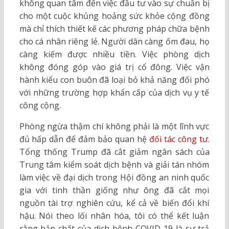
không quan tâm đến việc đầu tư vào sự chuẩn bị
cho một cuộc khủng hoảng sức khỏe cộng đồng
mà chỉ thích thiết kế các phương pháp chữa bệnh
cho cá nhân riêng lẻ. Người dân càng ốm đau, họ
càng kiếm được nhiều tiền. Việc phòng dịch
không đóng góp vào giá trị cổ đông. Việc vận
hành kiểu con buôn đã loại bỏ khả năng đối phó
với những trường hợp khẩn cấp của dịch vụ y tế
công cộng.
Phòng ngừa thậm chí không phải là một lĩnh vực
đủ hấp dẫn để đảm bảo quan hệ
đối tác công tư
.
Tổng thống Trump đã cắt giảm ngân sách của
Trung tâm kiểm soát dịch bệnh và giải tán nhóm
làm việc về đại dịch trong Hội đồng an ninh quốc
gia với tinh thần giống như ông đã cắt mọi
nguồn tài trợ nghiên cứu, kể cả về biến đổi khí
hậu. Nói theo lối nhân hóa, tôi có thể kết luận
rằng bản chất của dịch bệnh COVID-19 là sự trả