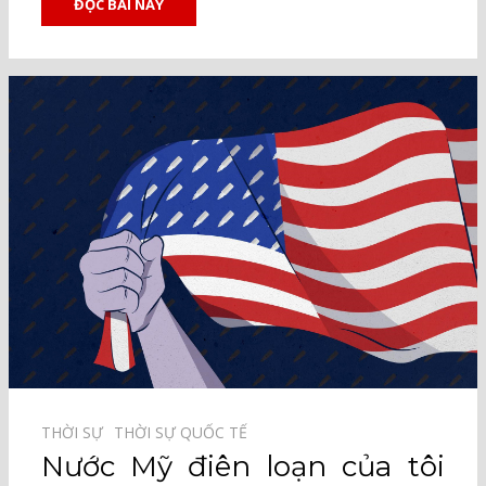
ĐỌC BÀI NÀY
THỜI SỰ⠀
THỜI SỰ QUỐC TẾ⠀
Nước Mỹ điên loạn của tôi