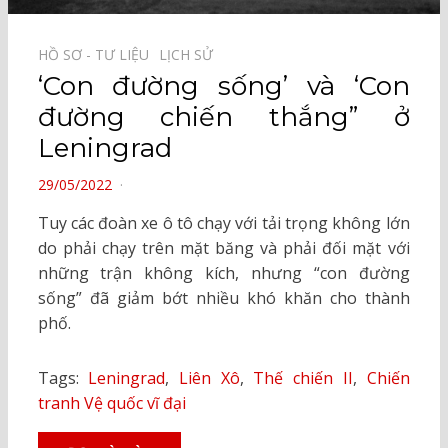
HỒ SƠ - TƯ LIỆU⠀
LỊCH SỬ⠀
‘Con đường sống’ và ‘Con
đường chiến thắng” ở
Leningrad
POSTED
29/05/2022
ON
Tuy các đoàn xe ô tô chạy với tải trọng không lớn
do phải chạy trên mặt băng và phải đối mặt với
những trận không kích, nhưng “con đường
sống” đã giảm bớt nhiều khó khăn cho thành
phố.
Tags:
Leningrad
,
Liên Xô
,
Thế chiến II
,
Chiến
tranh Vệ quốc vĩ đại