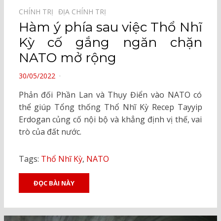
CHÍNH TRỊ⠀
ĐỊA CHÍNH TRỊ⠀
Hàm ý phía sau việc Thổ Nhĩ
Kỳ cố gắng ngăn chặn
NATO mở rộng
POSTED
30/05/2022
ON
Phản đối Phần Lan và Thụy Điển vào NATO có
thể giúp Tổng thống Thổ Nhĩ Kỳ Recep Tayyip
Erdogan củng cố nội bộ và khẳng định vị thế, vai
trò của đất nước.
Tags:
Thổ Nhĩ Kỳ
,
NATO
ĐỌC BÀI NÀY