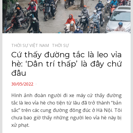
THỜI SỰ VIỆT NAM⠀
THỜI SỰ⠀
Cứ thấy đường tắc là leo vỉa
hè: ‘Dân trí thấp’ là đây chứ
đâu
POSTED
30/05/2022
ON
Hình ảnh đoàn người đi xe máy cứ thấy đường
tắc là leo vỉa hè cho tiện từ lâu đã trở thành “bản
sắc” trên các cung đường đông đúc ở Hà Nội. Tôi
chưa bao giờ thấy những người leo vỉa hè này bị
xử phạt.