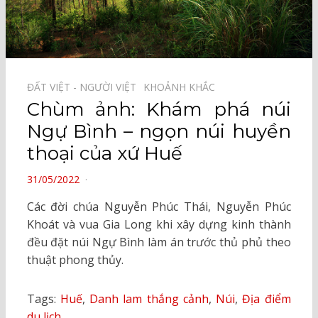
ĐẤT VIỆT - NGƯỜI VIỆT⠀
KHOẢNH KHẮC⠀
Chùm ảnh: Khám phá núi
Ngự Bình – ngọn núi huyền
thoại của xứ Huế
POSTED
31/05/2022
ON
Các đời chúa Nguyễn Phúc Thái, Nguyễn Phúc
Khoát và vua Gia Long khi xây dựng kinh thành
đều đặt núi Ngự Bình làm án trước thủ phủ theo
thuật phong thủy.
Tags:
Huế
,
Danh lam thắng cảnh
,
Núi
,
Địa điểm
du lịch