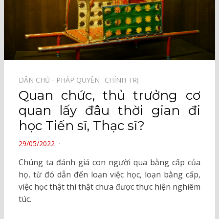
DÂN CHỦ - PHÁP QUYỀN⠀
CHÍNH TRỊ⠀
Quan chức, thủ trưởng cơ
quan lấy đâu thời gian đi
học Tiến sĩ, Thạc sĩ?
POSTED
29/05/2022
ON
Chúng ta đánh giá con người qua bằng cấp của
họ, từ đó dẫn đến loạn việc học, loạn bằng cấp,
việc học thật thi thật chưa được thực hiện nghiêm
túc.