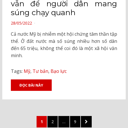
vẫn để người dân mang
súng chạy quanh
POSTED
28/05/2022
ON
Cả nước Mỹ bị nhiễm một hội chứng tâm thần tập
thể. Ở đất nước mà số súng nhiều hơn số dân
đến 65 triệu, không thể coi đó là một xã hội văn
minh.
Tags:
Mỹ
,
Tư bản
,
Bạo lực
ĐỌC BÀI NÀY
Posts
PAGE
PAGE
PAGE
NEXT
1
2
…
9
PAGE