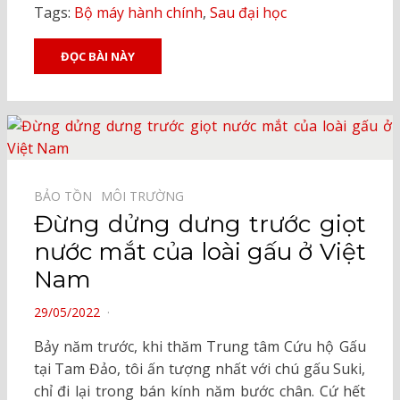
Tags:
Bộ máy hành chính
,
Sau đại học
ĐỌC BÀI NÀY
BẢO TỒN⠀
MÔI TRƯỜNG⠀
Đừng dửng dưng trước giọt
nước mắt của loài gấu ở Việt
Nam
POSTED
29/05/2022
ON
Bảy năm trước, khi thăm Trung tâm Cứu hộ Gấu
tại Tam Đảo, tôi ấn tượng nhất với chú gấu Suki,
chỉ đi lại trong bán kính năm bước chân. Cứ hết