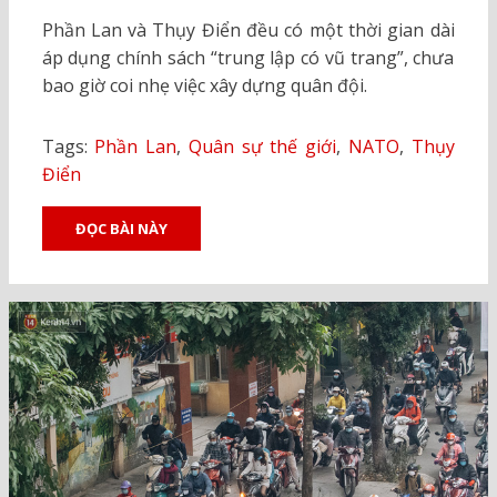
ON
Phần Lan và Thụy Điển đều có một thời gian dài
áp dụng chính sách “trung lập có vũ trang”, chưa
bao giờ coi nhẹ việc xây dựng quân đội.
Tags:
Phần Lan
,
Quân sự thế giới
,
NATO
,
Thụy
Điển
ĐỌC BÀI NÀY