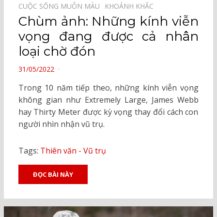
CUỘC SỐNG MUÔN MÀU⠀
KHOẢNH KHẮC⠀
Chùm ảnh: Những kính viễn
vọng đang được cả nhân
loại chờ đón
POSTED
31/05/2022
ON
Trong 10 năm tiếp theo, những kính viễn vọng
không gian như Extremely Large, James Webb
hay Thirty Meter được kỳ vọng thay đổi cách con
người nhìn nhận vũ trụ.
Tags:
Thiên văn - Vũ trụ
ĐỌC BÀI NÀY