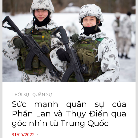
THỜI SỰ⠀
QUÂN SỰ⠀
Sức mạnh quân sự của
Phần Lan và Thụy Điển qua
góc nhìn từ Trung Quốc
POSTED
31/05/2022