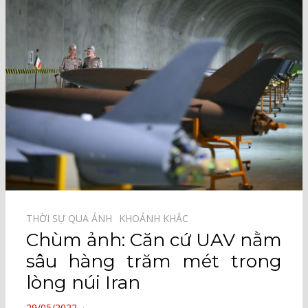
THỜI SỰ QUA ẢNH⠀
KHOẢNH KHẮC⠀
Chùm ảnh: Căn cứ UAV nằm
sâu hàng trăm mét trong
lòng núi Iran
POSTED
29/05/2022