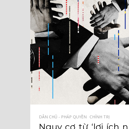
DÂN CHỦ - PHÁP QUYỀN⠀
CHÍNH TRỊ⠀
Nguy cơ từ ‘lợi ích 