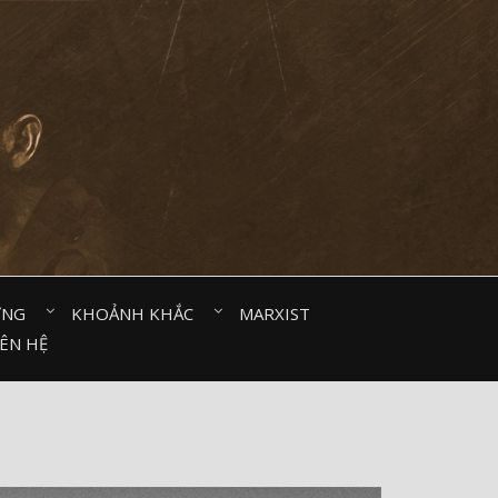
ỜNG⠀
KHOẢNH KHẮC⠀
MARXIST⠀
IÊN HỆ