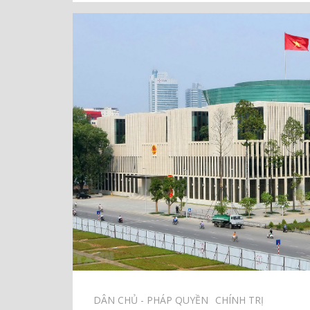
DÂN CHỦ - PHÁP QUYỀN⠀
CHÍNH TRỊ⠀