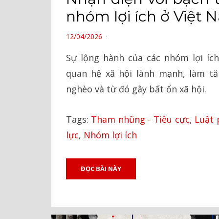
nhóm lợi ích ở Việt 
POSTED
12/04/2026
ON
Sự lộng hành của các nhóm lợi í
quan hệ xã hội lành mạnh, làm tă
nghèo và từ đó gây bất ổn xã hội.
Tags:
Tham nhũng - Tiêu cực
,
Luật 
lực
,
Nhóm lợi ích
ĐỌC BÀI NÀY