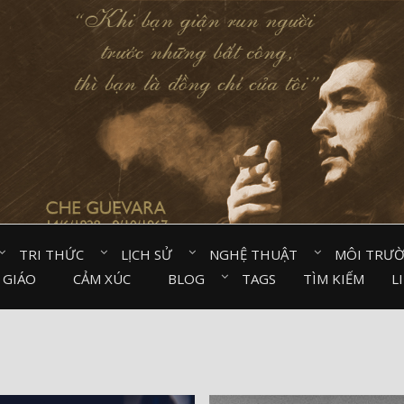
TRI THỨC⠀
LỊCH SỬ⠀
NGHỆ THUẬT⠀
MÔI TRƯ
 GIÁO⠀
CẢM XÚC⠀
BLOG⠀
TAGS
TÌM KIẾM
L