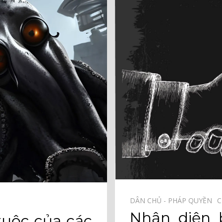
DÂN CHỦ - PHÁP QUYỀN⠀
C
Nhận diện 
tuộc của các