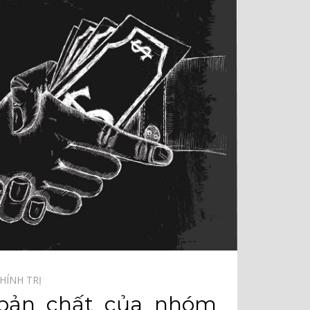
HÍNH TRỊ⠀
bản chất của nhóm