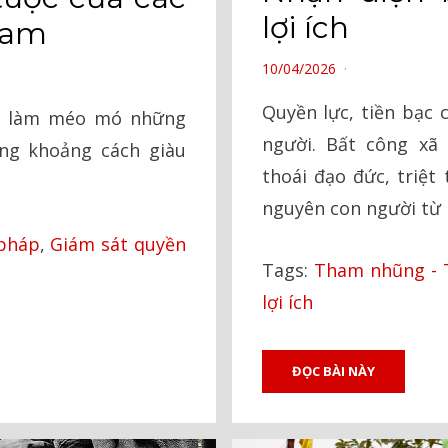
lợi ích
Nam
POSTED
10/04/2026
ON
Quyền lực, tiền bạc 
ch làm méo mó những
người. Bất công xã 
ng khoảng cách giàu
thoái đạo đức, triệt 
nguyên con người từ 
pháp
,
Giám sát quyền
Tags:
Tham nhũng - 
lợi ích
ĐỌC BÀI NÀY