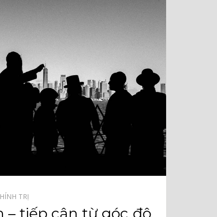
HÍNH TRỊ⠀
 – tiếp cận từ góc độ