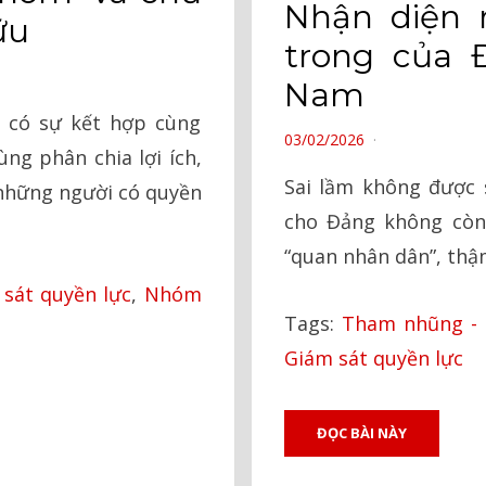
Nhận diện 
ữu
trong của 
Nam
à có sự kết hợp cùng
POSTED
03/02/2026
ùng phân chia lợi ích,
ON
Sai lầm không được 
 những người có quyền
cho Đảng không còn
“quan nhân dân”, thậm
sát quyền lực
,
Nhóm
Tags:
Tham nhũng - 
Giám sát quyền lực
ĐỌC BÀI NÀY