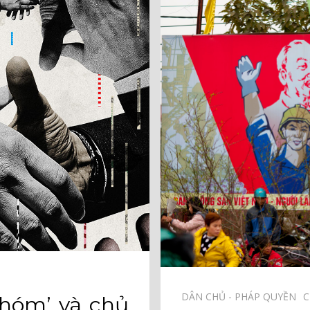
DÂN CHỦ - PHÁP QUYỀN⠀
C
nhóm’ và chủ