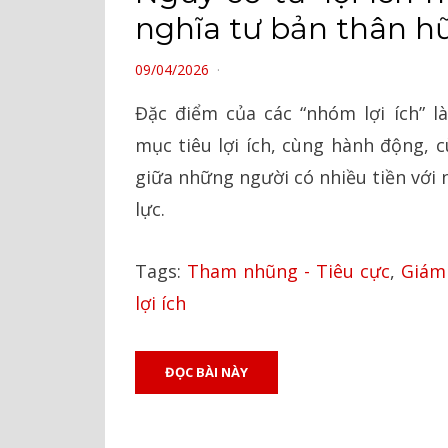
nghĩa tư bản thân h
POSTED
09/04/2026
ON
Đặc điểm của các “nhóm lợi ích” l
mục tiêu lợi ích, cùng hành động, c
giữa những người có nhiều tiền với
lực.
Tags:
Tham nhũng - Tiêu cực
,
Giám 
lợi ích
ĐỌC BÀI NÀY