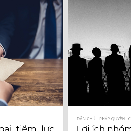
DÂN CHỦ - PHÁP QUYỀN⠀
C
ại tiềm lực
Lợi ích nhóm