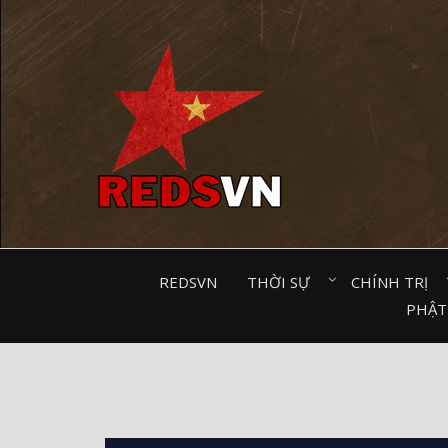
Kênh chia sẻ tri thức cộng đồng
REDSVN
THỜI SỰ⠀
CHÍNH TRỊ⠀
PHẬT