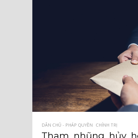
DÂN CHỦ - PHÁP QUYỀN⠀
CHÍNH TRỊ⠀
Tham nhũng hủy ho