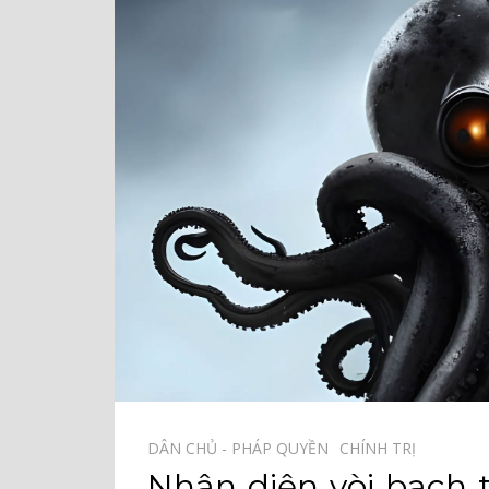
DÂN CHỦ - PHÁP QUYỀN⠀
CHÍNH TRỊ⠀
Nhận diện vòi bạch 