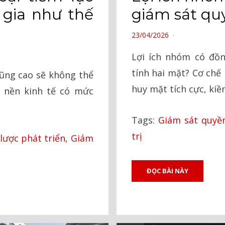
 gia như thế
giám sát qu
POSTED
23/04/2026
ON
Lợi ích nhóm có đồn
tính hai mặt? Cơ chế
ũng cao sẽ không thể
huy mặt tích cực, kiề
 nền kinh tế có mức
Tags:
Giám sát quyề
trị
lược phát triển
,
Giám
ĐỌC BÀI NÀY