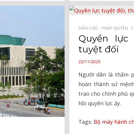
DÂN CHỦ - PHÁP QUYỀN⠀
C
Quyền lực 
tuyệt đối
POSTED
22/11/2025
ON
Người dân là thẩm p
hoàn thành sứ mệnh 
trao cho chính phủ q
hồi quyền lực ấy.
Tags:
Bộ máy hành ch