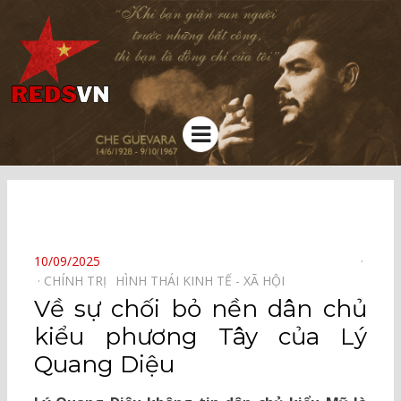
Kênh chia sẻ tri thức cộng đồng
Menu
⠀
POSTED
10/09/2025
ON
CHÍNH TRỊ⠀
HÌNH THÁI KINH TẾ - XÃ HỘI⠀
Về sự chối bỏ nền dân chủ
kiểu phương Tây của Lý
Quang Diệu