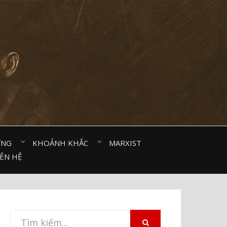
ỜNG⠀
KHOẢNH KHẮC⠀
MARXIST⠀
IÊN HỆ
Tìm