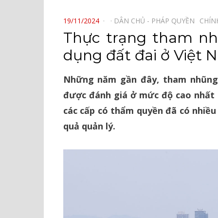
⠀
POSTED
19/11/2024
DÂN CHỦ - PHÁP QUYỀN⠀
CHÍN
ON
Thực trạng tham nh
dụng đất đai ở Việt
Những năm gần đây, tham nhũng 
được đánh giá ở mức độ cao nhất t
các cấp có thẩm quyền đã có nhiề
quả quản lý.