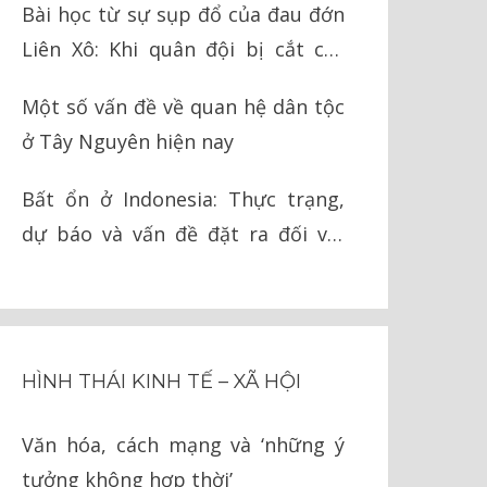
Bài học từ sự sụp đổ của đau đớn
Liên Xô: Khi quân đội bị cắt cụt
chân tay
Một số vấn đề về quan hệ dân tộc
ở Tây Nguyên hiện nay
Bất ổn ở Indonesia: Thực trạng,
dự báo và vấn đề đặt ra đối với
Việt Nam
HÌNH THÁI KINH TẾ – XÃ HỘI
Văn hóa, cách mạng và ‘những ý
tưởng không hợp thời’