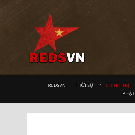
Kênh chia sẻ tri thức cộng đồng
REDSVN
THỜI SỰ⠀
CHÍNH TRỊ⠀
PHẬT