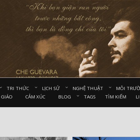
TRI THỨC⠀
LỊCH SỬ⠀
NGHỆ THUẬT⠀
MÔI TRƯ
 GIÁO⠀
CẢM XÚC⠀
BLOG⠀
TAGS
TÌM KIẾM
L