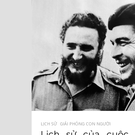
LỊCH SỬ⠀
GIẢI PHÓNG CON NGƯỜI⠀
Lịch sử của cuộc