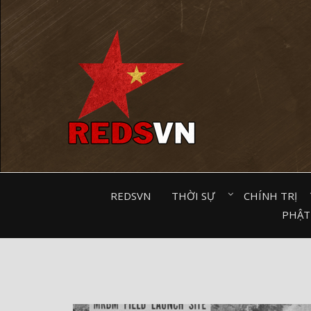
Kênh chia sẻ tri thức cộng đồng
REDSVN
THỜI SỰ⠀
CHÍNH TRỊ⠀
PHẬT