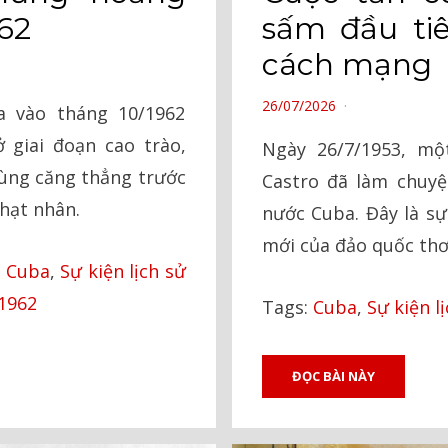
sấm đầu ti
62
cách mạng
POSTED
26/07/2026
a vào tháng 10/1962
ON
 giai đoạn cao trào,
Ngày 26/7/1953, mộ
 cùng căng thẳng trước
Castro đã làm chuyệ
hạt nhân.
nước Cuba. Đây là sự
mới của đảo quốc thơ
,
Cuba
,
Sự kiện lịch sử
1962
Tags:
Cuba
,
Sự kiện lị
ĐỌC BÀI NÀY