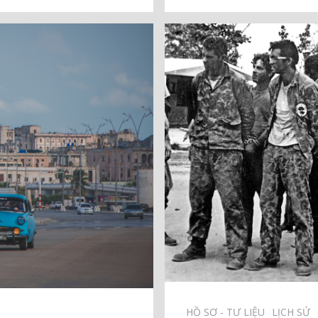
HỒ SƠ - TƯ LIỆU⠀
LỊCH SỬ⠀