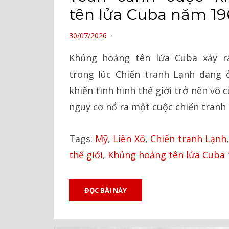
tên lửa Cuba năm 19
POSTED
30/07/2026
ON
Khủng hoảng tên lửa Cuba xảy r
trong lúc Chiến tranh Lạnh đang ở
khiến tình hình thế giới trở nên vô
nguy cơ nổ ra một cuộc chiến tranh 
Tags:
Mỹ
,
Liên Xô
,
Chiến tranh Lạnh
thế giới
,
Khủng hoảng tên lửa Cuba 
ĐỌC BÀI NÀY