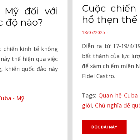
Cuộc chiến
 Mỹ đối với
hổ thẹn thế
c độ nào?
POSTED
18/07/2025
ON
Diễn ra từ 17-19/4/1
 chiến kinh tế không
bất thành của lực lư
này thể hiện qua việc
để xâm chiếm miền N
, khiến quốc đảo này
Fidel Castro.
Tags:
Quan hệ Cuba 
Cuba - Mỹ
giới
,
Chủ nghĩa đế qu
ĐỌC BÀI NÀY