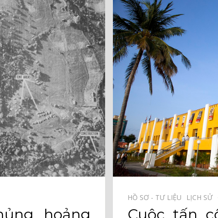
HỒ SƠ - TƯ LIỆU⠀
LỊCH SỬ⠀
Cuộc tấn c
hủng hoảng