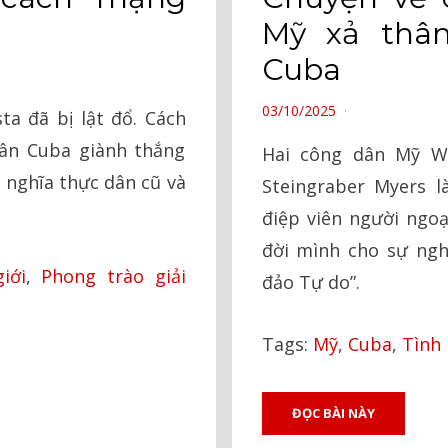
Mỹ xả thân
Cuba
POSTED
03/10/2025
ta đã bị lật đổ. Cách
ON
ân Cuba giành thắng
Hai công dân Mỹ Wa
ủ nghĩa thực dân cũ và
Steingraber Myers 
điệp viên người ngoạ
đời mình cho sự ngh
iới
,
Phong trào giải
đảo Tự do”.
Tags:
Mỹ
,
Cuba
,
Tình
ĐỌC BÀI NÀY