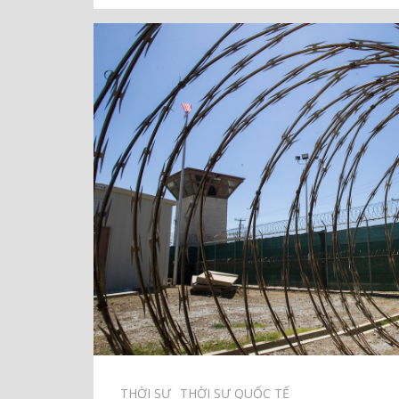
THỜI SỰ⠀
THỜI SỰ QUỐC TẾ⠀