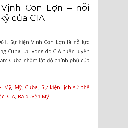
 Vịnh Con Lợn – nỗi
 kỷ của CIA
961, Sự kiện Vịnh Con Lợn là nỗ lực
ợng Cuba lưu vong do CIA huấn luyện
am Cuba nhằm lật độ chính phủ của
- Mỹ
,
Mỹ
,
Cuba
,
Sự kiện lịch sử thế
ốc
,
CIA
,
Bá quyền Mỹ