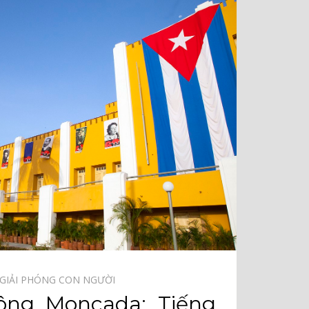
GIẢI PHÓNG CON NGƯỜI⠀
ông Moncada: Tiếng