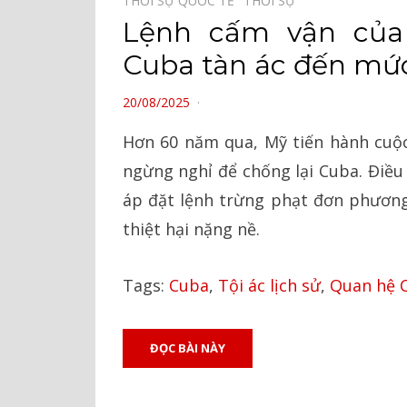
THỜI SỰ QUỐC TẾ⠀
THỜI SỰ⠀
Lệnh cấm vận của
Cuba tàn ác đến mứ
POSTED
20/08/2025
ON
Hơn 60 năm qua, Mỹ tiến hành cuộc
ngừng nghỉ để chống lại Cuba. Điều 
áp đặt lệnh trừng phạt đơn phương
thiệt hại nặng nề.
Tags:
Cuba
,
Tội ác lịch sử
,
Quan hệ 
ĐỌC BÀI NÀY