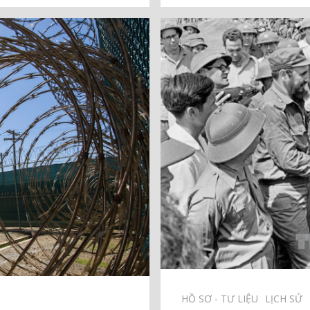
HỒ SƠ - TƯ LIỆU⠀
LỊCH SỬ⠀