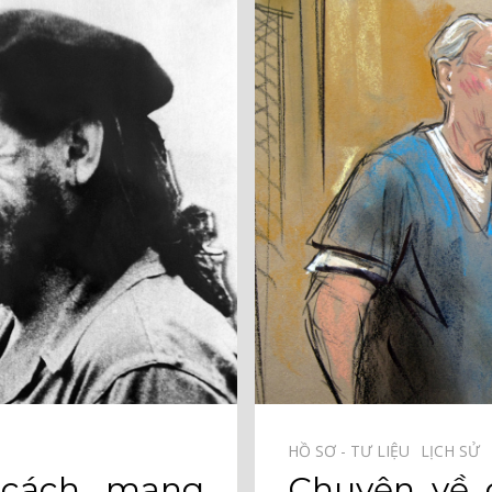
HỒ SƠ - TƯ LIỆU⠀
LỊCH SỬ⠀
 cách mạng
Chuyện về 