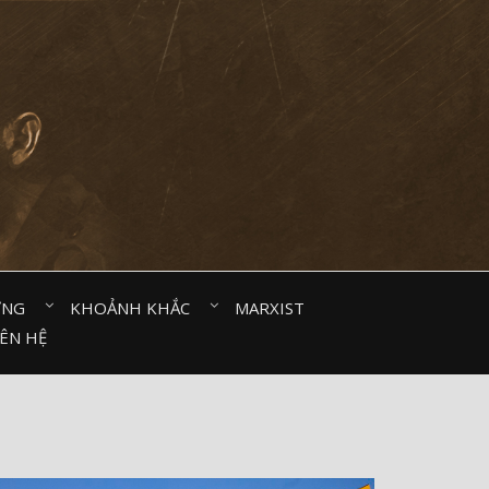
ỜNG⠀
KHOẢNH KHẮC⠀
MARXIST⠀
IÊN HỆ