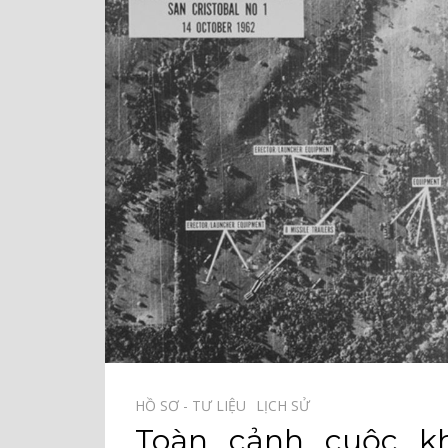
HỒ SƠ - TƯ LIỆU⠀
LỊCH SỬ⠀
Toàn cảnh cuộc k