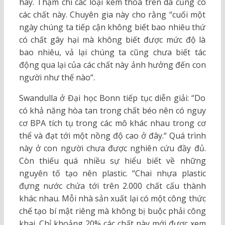
hay. Thậm chí các loại kem thoa trên da cũng có
các chất này. Chuyên gia này cho rằng “cuối một
ngày chúng ta tiếp cận không biết bao nhiêu thứ
có chất gây hại mà không biết được mức độ là
bao nhiêu, vả lại chúng ta cũng chưa biết tác
động qua lại của các chất này ảnh hưởng đến con
người như thế nào“.
Swandulla ở Đại học Bonn tiếp tục diễn giải: “Do
có khả năng hòa tan trong chất béo nên có nguy
cơ BPA tích tụ trong các mô khác nhau trong cơ
thể và đạt tới một nồng độ cao ở đây.“ Quá trình
này ở con người chưa được nghiên cứu đầy đủ.
Còn thiếu quá nhiều sự hiểu biết về những
nguyên tố tạo nên plastic. “Chai nhựa plastic
đựng nước chứa tới trên 2.000 chất cấu thành
khác nhau. Mỗi nhà sản xuất lại có một công thức
chế tạo bí mật riêng mà không bị buộc phải công
khai. Chỉ khoảng 20% các chất này mới được xem