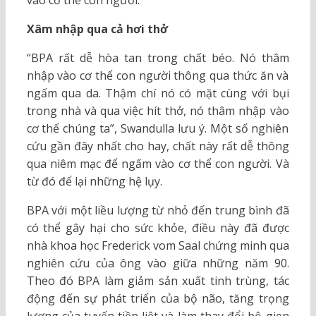
Xâm nhập qua cả hơi thở
“BPA rất dễ hòa tan trong chất béo. Nó thâm
nhập vào cơ thể con người thông qua thức ăn và
ngấm qua da. Thậm chí nó có mặt cùng với bụi
trong nhà và qua việc hít thở, nó thâm nhập vào
cơ thể chúng ta”, Swandulla lưu ý. Một số nghiên
cứu gần đây nhất cho hay, chất này rất dễ thông
qua niêm mạc để ngấm vào cơ thể con người. Và
từ đó để lại những hệ lụy.
BPA với một liều lượng từ nhỏ đến trung bình đã
có thể gây hại cho sức khỏe, điều này đã được
nhà khoa học Frederick vom Saal chứng minh qua
nghiên cứu của ông vào giữa những năm 90.
Theo đó BPA làm giảm sản xuất tinh trùng, tác
động đến sự phát triển của bộ não, tăng trọng
lượng của tuyến tiền liệt và làm thay đổi bộ gien