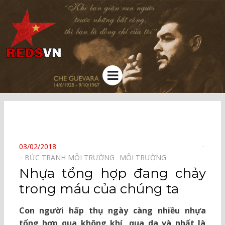
Kênh chia sẻ tri thức cộng đồng
Menu
⠀
POSTED
03/02/2018
ON
BỨC TRANH MÔI TRƯỜNG⠀
MÔI TRƯỜNG⠀
Nhựa tổng hợp đang chảy
trong máu của chúng ta
Con người hấp thụ ngày càng nhiều nhựa
tổng hợp qua không khí, qua da và nhất là