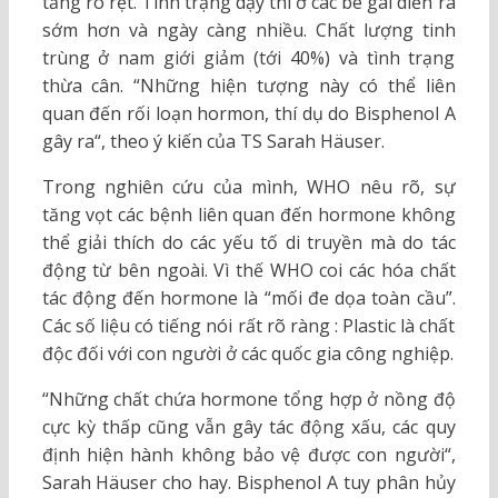
tăng rõ rệt. Tình trạng dậy thì ở các bé gái diễn ra
sớm hơn và ngày càng nhiều. Chất lượng tinh
trùng ở nam giới giảm (tới 40%) và tình trạng
thừa cân. “Những hiện tượng này có thể liên
quan đến rối loạn hormon, thí dụ do Bisphenol A
gây ra“, theo ý kiến của TS Sarah Häuser.
Trong nghiên cứu của mình, WHO nêu rõ, sự
tăng vọt các bệnh liên quan đến hormone không
thể giải thích do các yếu tố di truyền mà do tác
động từ bên ngoài. Vì thế WHO coi các hóa chất
tác động đến hormone là “mối đe dọa toàn cầu”.
Các số liệu có tiếng nói rất rõ ràng : Plastic là chất
độc đối với con người ở các quốc gia công nghiệp.
“Những chất chứa hormone tổng hợp ở nồng độ
cực kỳ thấp cũng vẫn gây tác động xấu, các quy
định hiện hành không bảo vệ được con người“,
Sarah Häuser cho hay. Bisphenol A tuy phân hủy