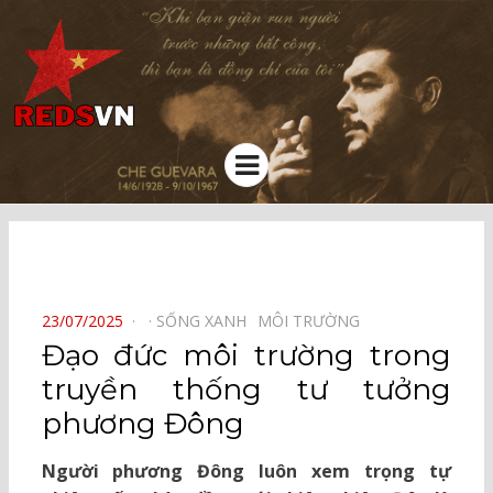
Kênh chia sẻ tri thức cộng đồng
Menu
⠀
POSTED
23/07/2025
SỐNG XANH⠀
MÔI TRƯỜNG⠀
ON
Đạo đức môi trường trong
truyền thống tư tưởng
phương Đông
Người phương Đông luôn xem trọng tự