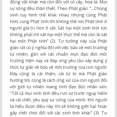
động vật khác mà còn đối với cỏ cây, hoa lá. Mọi
sự sống đều thân thiết. Theo Phật giáo: “…Chúng
sinh tuy hình thể khác nhau nhưng cùng Phật
tính; cùng Phật tính thì không thể nói Phật tính ở
người giá trị hơn ở vật. Sát hại một sinh linh tức
không phải chỉ sát hại một thực thể mà còn là sát
hại một Phật tính” (2). Tư tưởng này của Phật
giáo rất có ý nghĩa đối với việc bảo vệ môi trường
tự nhiên, gần với các chuẩn mực đạo đức môi
trường hiện nay và đáp ứng yêu cầu xây dựng ý
thức tự giác về bảo vệ môi trường của con người.
Đây cũng là cái thiện, cái từ bi mà Phật giáo
hướng tới, cũng là cách ứng xử của con người đối
với giới tự nhiên mang tính đạo đức nhân văn:
“Tất cả mọi sinh linh đều run sợ trước nguy hiểm
và cái chết, yêu quý sự sống của mình. Khi người
ta hiểu được điều này thì sẽ không giết hại hoặc
gây chết chóc đối với các sinh linh khác” (3). Tư