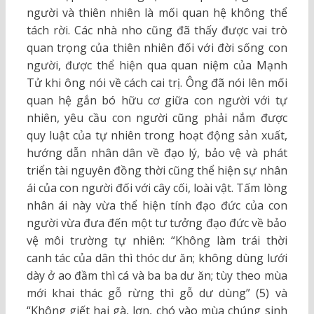
người và thiên nhiên là mối quan hệ không thể
tách rời. Các nhà nho cũng đã thấy được vai trò
quan trọng của thiên nhiên đối với đời sống con
người, được thể hiện qua quan niệm của Mạnh
Tử khi ông nói về cách cai trị. Ông đã nói lên mối
quan hệ gắn bó hữu cơ giữa con người với tự
nhiên, yêu cầu con người cũng phải nắm được
quy luật của tự nhiên trong hoạt động sản xuất,
hướng dẫn nhân dân về đạo lý, bảo vệ và phát
triển tài nguyên đồng thời cũng thể hiện sự nhân
ái của con người đối với cây cối, loài vật. Tấm lòng
nhân ái này vừa thể hiện tính đạo đức của con
người vừa đưa đến một tư tưởng đạo đức về bảo
vệ môi trường tự nhiên: “Không làm trái thời
canh tác của dân thì thóc dư ăn; không dùng lưới
dày ở ao đầm thì cá và ba ba dư ăn; tùy theo mùa
mới khai thác gỗ rừng thì gỗ dư dùng” (5) và
“Không giết hại gà, lợn, chó vào mùa chúng sinh