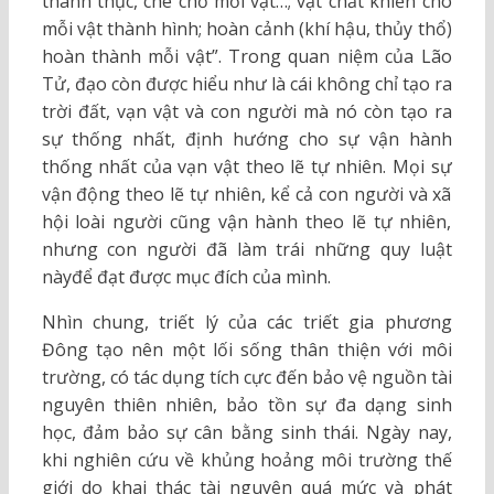
thành thục, che chở mỗi vật…; vật chất khiến cho
mỗi vật thành hình; hoàn cảnh (khí hậu, thủy thổ)
hoàn thành mỗi vật”. Trong quan niệm của Lão
Tử, đạo còn được hiểu như là cái không chỉ tạo ra
trời đất, vạn vật và con người mà nó còn tạo ra
sự thống nhất, định hướng cho sự vận hành
thống nhất của vạn vật theo lẽ tự nhiên. Mọi sự
vận động theo lẽ tự nhiên, kể cả con người và xã
hội loài người cũng vận hành theo lẽ tự nhiên,
nhưng con người đã làm trái những quy luật
nàyđể đạt được mục đích của mình.
Nhìn chung, triết lý của các triết gia phương
Đông tạo nên một lối sống thân thiện với môi
trường, có tác dụng tích cực đến bảo vệ nguồn tài
nguyên thiên nhiên, bảo tồn sự đa dạng sinh
học, đảm bảo sự cân bằng sinh thái. Ngày nay,
khi nghiên cứu về khủng hoảng môi trường thế
giới do khai thác tài nguyên quá mức và phát