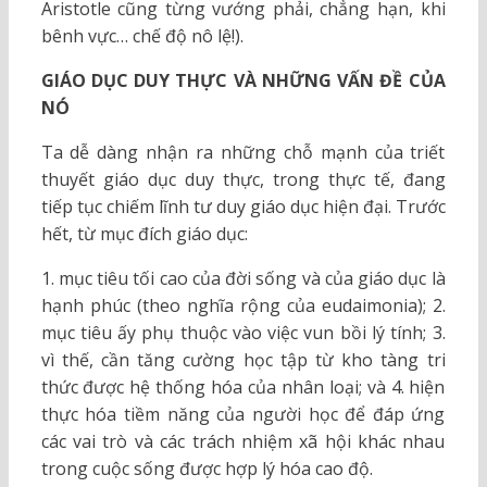
Aristotle cũng từng vướng phải, chẳng hạn, khi
bênh vực… chế độ nô lệ!).
GIÁO DỤC DUY THỰC VÀ NHỮNG VẤN ĐỀ CỦA
NÓ
Ta dễ dàng nhận ra những chỗ mạnh của triết
thuyết giáo dục duy thực, trong thực tế, đang
tiếp tục chiếm lĩnh tư duy giáo dục hiện đại. Trước
hết, từ mục đích giáo dục:
1. mục tiêu tối cao của đời sống và của giáo dục là
hạnh phúc (theo nghĩa rộng của eudaimonia); 2.
mục tiêu ấy phụ thuộc vào việc vun bồi lý tính; 3.
vì thế, cần tăng cường học tập từ kho tàng tri
thức được hệ thống hóa của nhân loại; và 4. hiện
thực hóa tiềm năng của người học để đáp ứng
các vai trò và các trách nhiệm xã hội khác nhau
trong cuộc sống được hợp lý hóa cao độ.