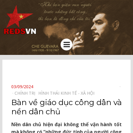
Kênh chia sẻ tri thức cộng đồng
Menu
⠀
POSTED
03/09/2024
ON
CHÍNH TRỊ⠀
HÌNH THÁI KINH TẾ - XÃ HỘI⠀
Bàn về giáo dục công dân và
nền dân chủ
Nền dân chủ hiện đại không thể vận hành tốt
mà không có “những đức tính của người công