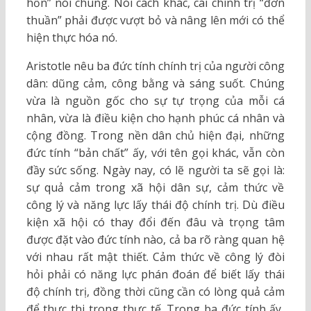
hồn” nói chung. Nói cách khác, cái chính trị “đơn
thuần” phải được vượt bỏ và nâng lên mới có thể
hiện thực hóa nó.
Aristotle nêu ba đức tính chính trị của người công
dân: dũng cảm, công bằng và sáng suốt. Chúng
vừa là nguồn gốc cho sự tự trọng của mỗi cá
nhân, vừa là điều kiện cho hạnh phúc cá nhân và
cộng đồng. Trong nền dân chủ hiện đại, những
đức tính “bản chất” ấy, với tên gọi khác, vẫn còn
đầy sức sống. Ngày nay, có lẽ người ta sẽ gọi là:
sự quả cảm trong xã hội dân sự, cảm thức về
công lý và năng lực lấy thái độ chính trị. Dù điều
kiện xã hội có thay đổi đến đâu và trọng tâm
được đặt vào đức tính nào, cả ba rõ ràng quan hệ
với nhau rất mật thiết. Cảm thức về công lý đòi
hỏi phải có năng lực phán đoán để biết lấy thái
độ chính trị, đồng thời cũng cần có lòng quả cảm
để thực thi trong thực tế. Trong ba đức tính ấy,