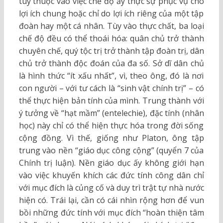
tùy thuộc vào việc chế độ ấy thực sự phục vụ cho
lợi ích chung hoặc chỉ do lợi ích riêng của một tập
đoàn hay một cá nhân. Tùy vào thực chất, ba loại
chế độ đều có thể thoái hóa: quân chủ trở thành
chuyên chế, quý tộc trị trở thành tập đoàn trị, dân
chủ trở thành độc đoán của đa số. Sở dĩ dân chủ
là hình thức “ít xấu nhất”, vì, theo ông, đó là nơi
con người – với tư cách là “sinh vật chính trị” – có
thể thực hiện bản tính của mình. Trung thành với
ý tưởng về “hạt mầm” (entelechie), đặc tính (nhân
học) này chỉ có thể hiện thực hóa trong đời sống
cộng đồng. Vì thế, giống như Platon, ông tập
trung vào nền “giáo dục công cộng” (quyển 7 của
Chính trị luận). Nền giáo dục ấy không giới hạn
vào việc khuyến khích các đức tính công dân chỉ
với mục đích là củng cố và duy trì trật tự nhà nước
hiện có. Trái lại, cần có cái nhìn rộng hơn để vun
bồi những đức tính với mục đích “hoàn thiện tâm