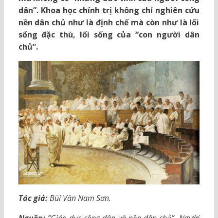
dân”. Khoa học chính trị không chỉ nghiên cứu
nền dân chủ như là định chế mà còn như là lối
sống đặc thù, lối sống của “con người dân
chủ”.
Tác giả:
Bùi Văn Nam Sơn.
Nguồn:
“Giáo dục công dân và nền dân chủ”, Người