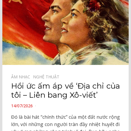
ÂM NHẠC⠀
NGHỆ THUẬT⠀
Hồi ức ấm áp về ‘Địa chỉ của
tôi – Liên bang Xô-viết’
POSTED
14/07/2026
ON
Đó là bài hát “chính thức” của một đất nước rộng
lớn, với những con người tràn đầy nhiệt huyết đi