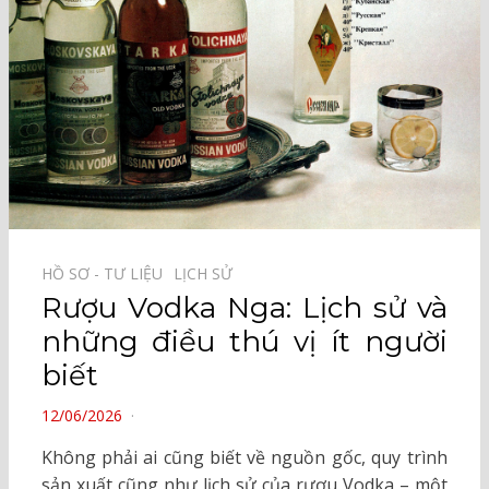
HỒ SƠ - TƯ LIỆU⠀
LỊCH SỬ⠀
Rượu Vodka Nga: Lịch sử và
những điều thú vị ít người
biết
POSTED
12/06/2026
ON
Không phải ai cũng biết về nguồn gốc, quy trình
sản xuất cũng như lịch sử của rượu Vodka – một