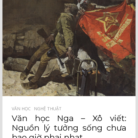
VĂN HỌC⠀
NGHỆ THUẬT⠀
Văn học Nga – Xô viết:
Nguồn lý tưởng sống chưa
bao giờ phai nhạt