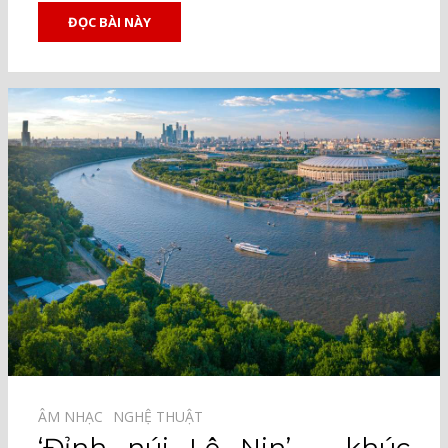
ĐỌC BÀI NÀY
ÂM NHẠC⠀
NGHỆ THUẬT⠀