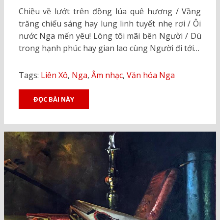
ON
Chiều về lướt trên đồng lúa quê hương / Vầng
trăng chiếu sáng hay lung linh tuyết nhẹ rơi / Ôi
nước Nga mến yêu! Lòng tôi mãi bên Người / Dù
trong hạnh phúc hay gian lao cùng Người đi tới…
Tags:
Liên Xô
,
Nga
,
Âm nhạc
,
Văn hóa Nga
ĐỌC BÀI NÀY