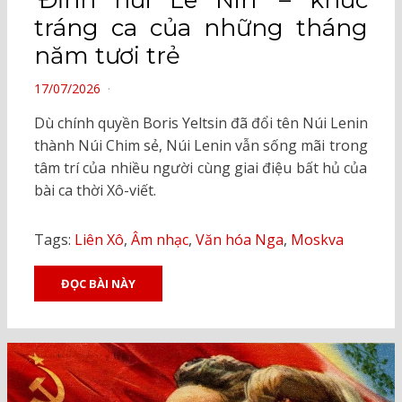
‘Đỉnh núi Lê Nin’ – khúc
tráng ca của những tháng
năm tươi trẻ
POSTED
17/07/2026
ON
Dù chính quyền Boris Yeltsin đã đổi tên Núi Lenin
thành Núi Chim sẻ, Núi Lenin vẫn sống mãi trong
tâm trí của nhiều người cùng giai điệu bất hủ của
bài ca thời Xô-viết.
Tags:
Liên Xô
,
Âm nhạc
,
Văn hóa Nga
,
Moskva
ĐỌC BÀI NÀY