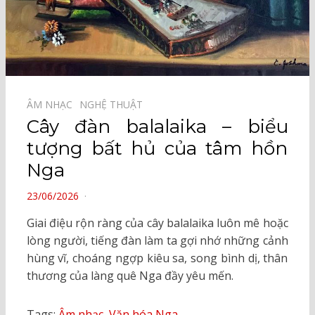
ÂM NHẠC⠀
NGHỆ THUẬT⠀
Cây đàn balalaika – biểu
tượng bất hủ của tâm hồn
Nga
POSTED
23/06/2026
ON
Giai điệu rộn ràng của cây balalaika luôn mê hoặc
lòng người, tiếng đàn làm ta gợi nhớ những cảnh
hùng vĩ, choáng ngợp kiêu sa, song bình dị, thân
thương của làng quê Nga đầy yêu mến.
Tags:
Âm nhạc
,
Văn hóa Nga