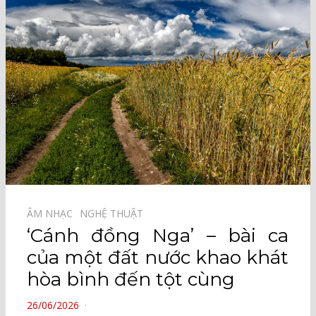
ÂM NHẠC⠀
NGHỆ THUẬT⠀
‘Cánh đồng Nga’ – bài ca
của một đất nước khao khát
hòa bình đến tột cùng
POSTED
26/06/2026