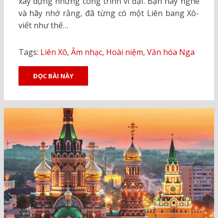
xây dựng những công trình vĩ đại. Bạn hãy nghe
và hãy nhớ rằng, đã từng có một Liên bang Xô-
viết như thế…
Tags:
Liên Xô
,
Âm nhạc
,
Hoài niệm
,
Văn hóa Nga
ĐỌC BÀI NÀY