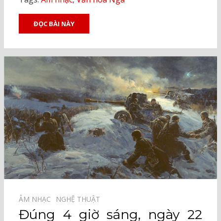
ĐỌC BÀI NÀY
ÂM NHẠC⠀
NGHỆ THUẬT⠀
Đúng 4 giờ sáng, ngày 22