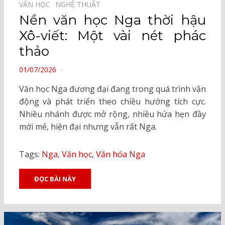
VĂN HỌC⠀
NGHỆ THUẬT⠀
Nền văn học Nga thời hậu
Xô-viết: Một vài nét phác
thảo
POSTED
01/07/2026
ON
Văn học Nga đương đại đang trong quá trình vận
động và phát triển theo chiều hướng tích cực.
Nhiều nhánh được mở rộng, nhiều hứa hẹn đầy
mới mẻ, hiện đại nhưng vẫn rất Nga.
Tags:
Nga
,
Văn học
,
Văn hóa Nga
ĐỌC BÀI NÀY