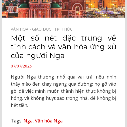
VĂN HÓA - GIÁO DỤC⠀
TRI THỨC⠀
Một số nét đặc trưng về
tính cách và văn hóa ứng xử
của người Nga
POSTED
07/07/2026
ON
Người Nga thường nhổ qua vai trái nếu nhìn
thấy mèo đen chạy ngang qua đường; họ gõ vào
gỗ, để việc mình muốn thành hiện thực không bị
hỏng, và không huýt sáo trong nhà, để không bị
hết tiền.
Tags:
Nga
,
Văn hóa Nga