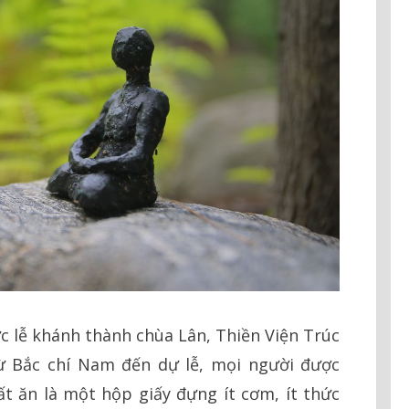
c lễ khánh thành chùa Lân, Thiền Viện Trúc
ừ Bắc chí Nam đến dự lễ, mọi người được
ất ăn là một hộp giấy đựng ít cơm, ít thức