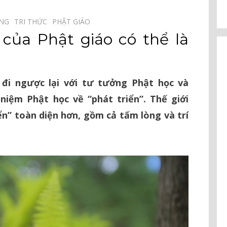
ỞNG⠀
TRI THỨC⠀
PHẬT GIÁO⠀
 của Phật giáo có thể là
đi ngược lại với tư tưởng Phật học và
niệm Phật học về “phát triển”. Thế giới
n” toàn diện hơn, gồm cả tấm lòng và trí