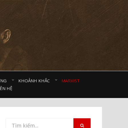
ỜNG⠀
KHOẢNH KHẮC⠀
MARXIST⠀
IÊN HỆ
Tìm