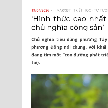
⠀
POSTED
19/04/2026
MARXIST⠀
TRIẾT HỌC - TƯ TƯ
ON
‘Hình thức cao nhất
chủ nghĩa cộng sản’
Chủ nghĩa tiêu dùng phương Tây 
phương Đông nói chung, với khái 
đang tìm một “con đường phát triể
tuệ.