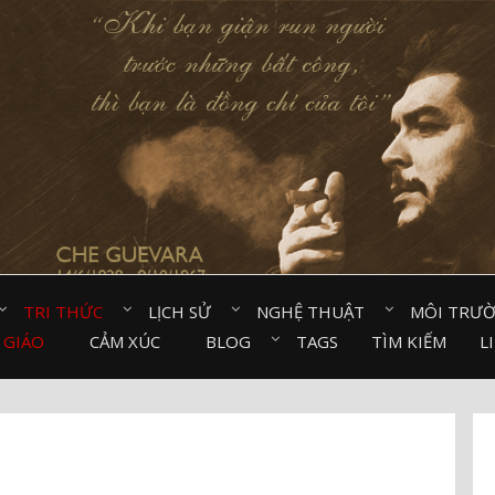
TRI THỨC⠀
LỊCH SỬ⠀
NGHỆ THUẬT⠀
MÔI TRƯ
 GIÁO⠀
CẢM XÚC⠀
BLOG⠀
TAGS
TÌM KIẾM
L