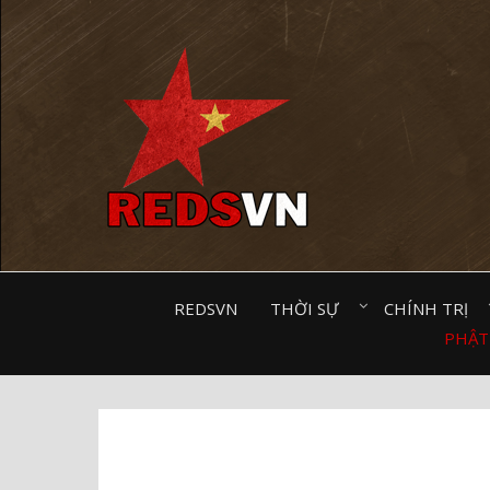
Kênh chia sẻ tri thức cộng đồng
REDSVN
THỜI SỰ⠀
CHÍNH TRỊ⠀
PHẬT