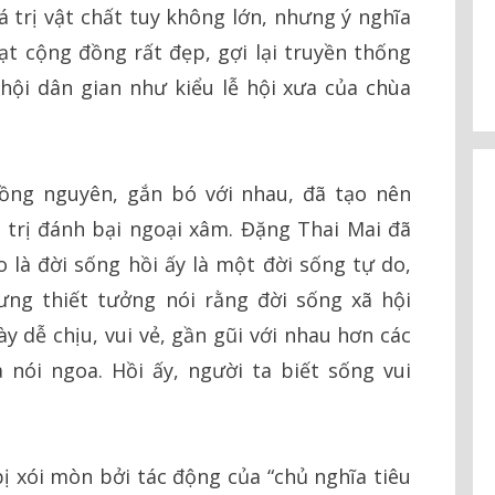
á trị vật chất tuy không lớn, nhưng ý nghĩa
oạt cộng đồng rất đẹp, gợi lại truyền thống
hội dân gian như kiểu lễ hội xưa của chùa
ồng nguyên, gắn bó với nhau, đã tạo nên
trị đánh bại ngoại xâm. Đặng Thai Mai đã
o là đời sống hồi ấy là một đời sống tự do,
ưng thiết tưởng nói rằng đời sống xã hội
y dễ chịu, vui vẻ, gần gũi với nhau hơn các
 nói ngoa. Hồi ấy, người ta biết sống vui
bị xói mòn bởi tác động của “chủ nghĩa tiêu