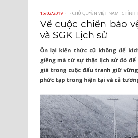
⠀
POSTED
15/02/2019
CHỦ QUYỀN VIỆT NAM⠀
CHÍNH 
ON
Về cuộc chiến bảo vệ
và SGK Lịch sử
Ôn lại kiến thức cũ không để kí
giềng mà từ sự thật lịch sử đó để 
giá trong cuộc đấu tranh giữ vững
phức tạp trong hiện tại và cả tương