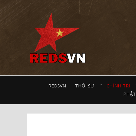
Kênh chia sẻ tri thức cộng đồng
REDSVN
THỜI SỰ⠀
CHÍNH TRỊ⠀
PHẬT