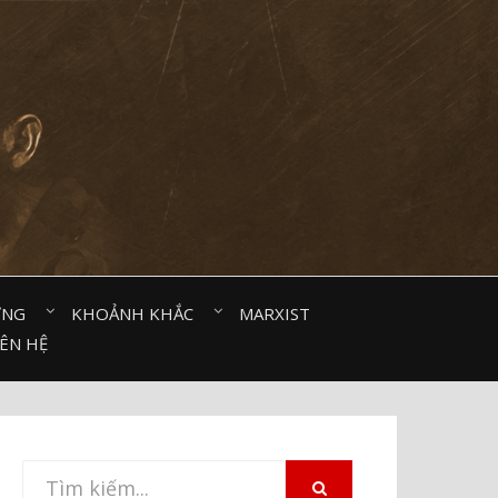
ỜNG⠀
KHOẢNH KHẮC⠀
MARXIST⠀
IÊN HỆ
Tìm