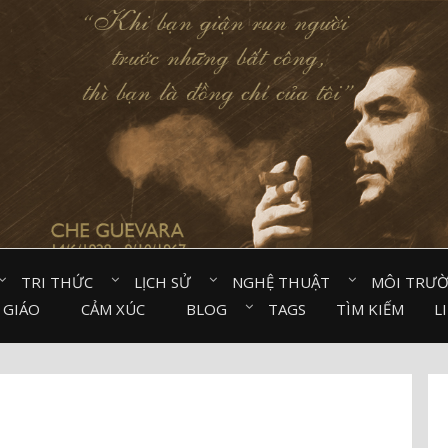
TRI THỨC⠀
LỊCH SỬ⠀
NGHỆ THUẬT⠀
MÔI TRƯ
 GIÁO⠀
CẢM XÚC⠀
BLOG⠀
TAGS
TÌM KIẾM
L