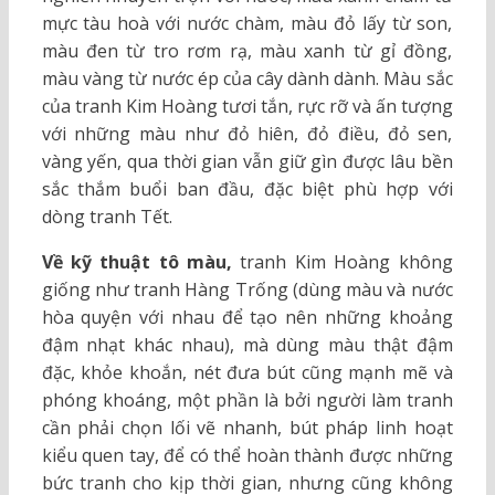
mực tàu hoà với nước chàm, màu đỏ lấy từ son,
màu đen từ tro rơm rạ, màu xanh từ gỉ đồng,
màu vàng từ nước ép của cây dành dành. Màu sắc
của tranh Kim Hoàng tươi tắn, rực rỡ và ấn tượng
với những màu như đỏ hiên, đỏ điều, đỏ sen,
vàng yến, qua thời gian vẫn giữ gìn được lâu bền
sắc thắm buổi ban đầu, đặc biệt phù hợp với
dòng tranh Tết.
Về kỹ thuật tô màu,
tranh Kim Hoàng không
giống như tranh Hàng Trống (dùng màu và nước
hòa quyện với nhau để tạo nên những khoảng
đậm nhạt khác nhau), mà dùng màu thật đậm
đặc, khỏe khoắn, nét đưa bút cũng mạnh mẽ và
phóng khoáng, một phần là bởi người làm tranh
cần phải chọn lối vẽ nhanh, bút pháp linh hoạt
kiểu quen tay, để có thể hoàn thành được những
bức tranh cho kịp thời gian, nhưng cũng không