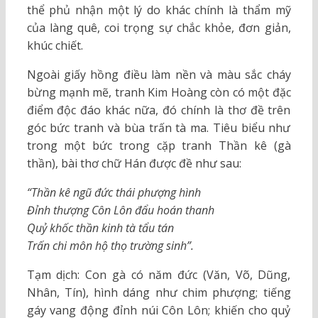
thể phủ nhận một lý do khác chính là thẩm mỹ
của làng quê, coi trọng sự chắc khỏe, đơn giản,
khúc chiết.
Ngoài giấy hồng điều làm nền và màu sắc cháy
bừng mạnh mẽ, tranh Kim Hoàng còn có một đặc
điểm độc đáo khác nữa, đó chính là thơ đề trên
góc bức tranh và bùa trấn tà ma. Tiêu biểu như
trong một bức trong cặp tranh Thần kê (gà
thần), bài thơ chữ Hán được đề như sau:
“Thần kê ngũ đức thái phượng hình
Đỉnh thượng Côn Lôn đẩu hoán thanh
Quỷ khốc thần kinh tà tẩu tán
Trấn chi môn hộ thọ trường sinh”.
Tạm dịch: Con gà có năm đức (Văn, Võ, Dũng,
Nhân, Tín), hình dáng như chim phượng; tiếng
gáy vang động đỉnh núi Côn Lôn; khiến cho quỷ