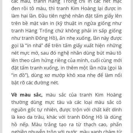
các màu, tranh Hàng Trống chỉ in các nét mặc
đen rồi tô màu, thì tranh Kim Hoàng lại được in
làm hai lần. Đầu tiên nghệ nhân đặt tấm giấy lên
trên bề mặt ván in (kỹ thuật in ngửa giống như
tranh Hàng Trống chứ không phải in sấp giống
như tranh Đông Hồ), ấn nhẹ xuống, lần này được
gọi là “in nhá” để trên tấm giấy xuất hiện những
nét mực mờ, sau đó nghệ nhân dùng bút màu tô
lên theo cảm hứng riêng của mình, cuối cùng mới
đặt tấm tranh xuống, in thêm một lần nữa (gọi là
“in đồ”), dùng xơ mướp khô xoa nhẹ để làm nổi
bật rõ các đường nét.
Về màu sắc,
màu sắc của tranh Kim Hoàng
thường dùng mực tàu và các loại màu sắc có
nguồn gốc tự nhiên, được trộn với chất kết dính
là keo da trâu, khác với tranh Đông Hồ là dùng
hồ nếp. Màu trắng tạo ra từ thạch cao, phấn
nghiền nhuyễn trộn với nước, màu xanh chàm từ