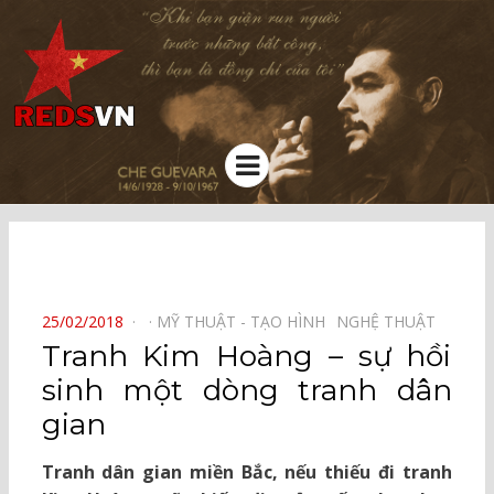
Kênh chia sẻ tri thức cộng đồng
Menu
⠀
POSTED
25/02/2018
MỸ THUẬT - TẠO HÌNH⠀
NGHỆ THUẬT⠀
ON
Tranh Kim Hoàng – sự hồi
sinh một dòng tranh dân
gian
Tranh dân gian miền Bắc, nếu thiếu đi tranh