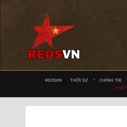
Kênh chia sẻ tri thức cộng đồng
REDSVN
THỜI SỰ⠀
CHÍNH TRỊ⠀
PHẬT