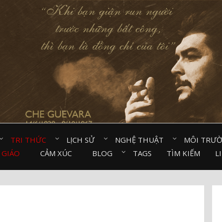
TRI THỨC⠀
LỊCH SỬ⠀
NGHỆ THUẬT⠀
MÔI TRƯ
 GIÁO⠀
CẢM XÚC⠀
BLOG⠀
TAGS
TÌM KIẾM
L