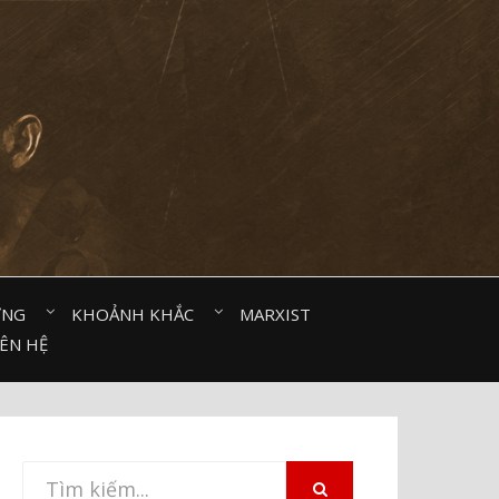
ỜNG⠀
KHOẢNH KHẮC⠀
MARXIST⠀
IÊN HỆ
Tìm