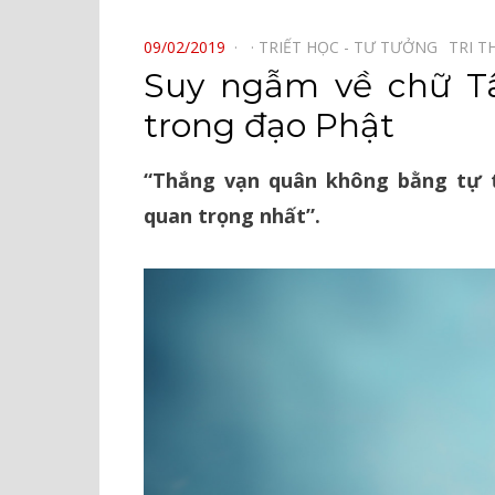
⠀
POSTED
09/02/2019
TRIẾT HỌC - TƯ TƯỞNG⠀
TRI T
ON
Suy ngẫm về chữ T
trong đạo Phật
“Thắng vạn quân không bằng tự 
quan trọng nhất”.