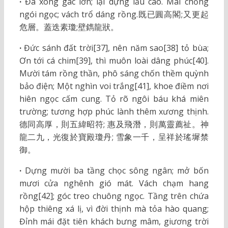
·
Đã xong gác lớn; lại dựng lầu cao. Mái chồng
ngói ngọc; vách trổ dáng rồng.既已圓高閣;又更起
危層。蓋迭素瓊;壁鐫龍狀。
·
Đức sánh đất trời[37], nên năm sao[38] tỏ bùa;
Ơn tới cá chim[39], thì muôn loài dâng phúc[40].
Mười tám rồng thần, phô sáng chốn thềm quỳnh
bảo điện; Một nghìn voi trắng[41], khoe điềm nơi
hiên ngọc cấm cung. Tỏ rõ ngôi báu khá miên
trường; tương hợp phúc lành thêm xương thịnh.
德同高厚，則五緯昭符; 惠及飛潛，則萬靈薦祉。神
龍二九，光復於寶殿瓊丹; 雪象一千，呈祥於瑤墀禁
御。
·
Dựng mười ba tầng chọc sông ngân; mở bốn
mươi cửa nghênh gió mát. Vách chạm hang
rồng[42]; góc treo chuông ngọc. Tầng trên chứa
hộp thiêng xá lị, vì đời thịnh mà tỏa hào quang;
Đỉnh mái đặt tiên khách bưng mâm, giương trời