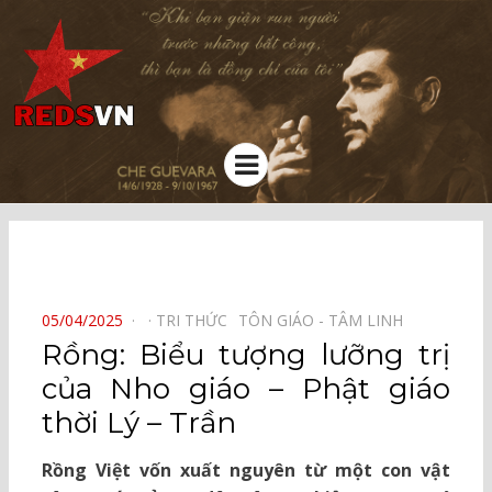
Kênh chia sẻ tri thức cộng đồng
Menu
⠀
POSTED
05/04/2025
TRI THỨC⠀
TÔN GIÁO - TÂM LINH⠀
ON
Rồng: Biểu tượng lưỡng trị
của Nho giáo – Phật giáo
thời Lý – Trần
Rồng Việt vốn xuất nguyên từ một con vật