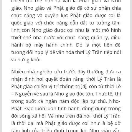
chiếm ưu thế hơn cả vẫn là Phật giáo và Nho
giáo. Nho giáo và Phật giáo đã có sự phân chia
chức năng và quyền lực: Phật giáo được coi là
quốc giáo với chức năng dẫn dắt tư tưởng tâm
linh; còn Nho giáo được coi như là một mô hình
thiết chế nhà nước với chức năng quản lý, điều
hành bộ máy hành chính. Đó là một tiền đề
tương đối hợp lý để văn hóa thời Lý Trần tiếp nối
và hưng khởi.
Nhiều nhà nghiên cứu trước đây thường đưa ra
nhận định hơi quyết đoán rằng: thời Lý Trần là
Phật giáo chiếm vị trí thống trị[4], còn từ thời Lê
– Nguyễn về sau là Nho giáo độc tôn. Thực tế, thì
trong suốt cả ngàn năm độc lập tự chủ, Nho-
Phật- Đạo luôn luôn tịnh hành, đồng dụng trong
đời sống xã hội. Và như trên đã nói, thời Lý Trần
là thời đại mà Phật giáo được coi như là bệ đỡ
tâm linh của triều đình trong khi Nho giáo vẫn