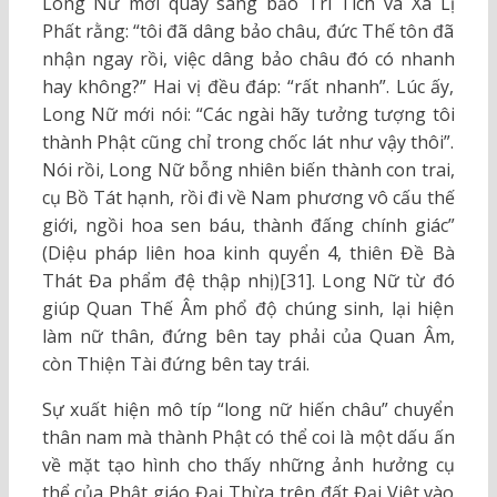
Long Nữ mới quay sang bảo Trí Tích và Xá Lị
Phất rằng: “tôi đã dâng bảo châu, đức Thế tôn đã
nhận ngay rồi, việc dâng bảo châu đó có nhanh
hay không?” Hai vị đều đáp: “rất nhanh”. Lúc ấy,
Long Nữ mới nói: “Các ngài hãy tưởng tượng tôi
thành Phật cũng chỉ trong chốc lát như vậy thôi”.
Nói rồi, Long Nữ bỗng nhiên biến thành con trai,
cụ Bồ Tát hạnh, rồi đi về Nam phương vô cấu thế
giới, ngồi hoa sen báu, thành đấng chính giác”
(Diệu pháp liên hoa kinh quyển 4, thiên Đề Bà
Thát Đa phẩm đệ thập nhị)[31]. Long Nữ từ đó
giúp Quan Thế Âm phổ độ chúng sinh, lại hiện
làm nữ thân, đứng bên tay phải của Quan Âm,
còn Thiện Tài đứng bên tay trái.
Sự xuất hiện mô típ “long nữ hiến châu” chuyển
thân nam mà thành Phật có thể coi là một dấu ấn
về mặt tạo hình cho thấy những ảnh hưởng cụ
thể của Phật giáo Đại Thừa trên đất Đại Việt vào