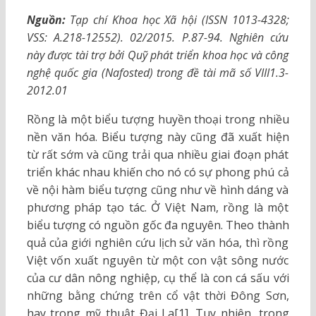
Nguồn:
Tạp chí Khoa học Xã hội (ISSN 1013-4328;
VSS: A.218-12552). 02/2015. P.87-94. Nghiên cứu
này được tài trợ bởi Quỹ phát triển khoa học và công
nghệ quốc gia (Nafosted) trong đề tài mã số VIII1.3-
2012.01
Rồng là một biểu tượng huyền thoại trong nhiều
nền văn hóa. Biểu tượng này cũng đã xuất hiện
từ rất sớm và cũng trải qua nhiều giai đoạn phát
triển khác nhau khiến cho nó có sự phong phú cả
về nội hàm biểu tượng cũng như về hình dáng và
phương pháp tạo tác. Ở Việt Nam, rồng là một
biểu tượng có nguồn gốc đa nguyên. Theo thành
quả của giới nghiên cứu lịch sử văn hóa, thì rồng
Việt vốn xuất nguyên từ một con vật sông nước
của cư dân nông nghiệp, cụ thể là con cá sấu với
những bằng chứng trên cổ vật thời Đông Sơn,
hay trong mỹ thuật Đại La[1]. Tuy nhiên, trong