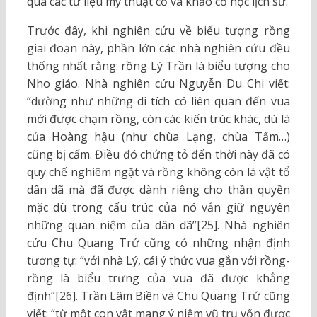
qua các tư liệu mỹ thuật cổ và khảo cổ học lịch sử.
Trước đây, khi nghiên cứu về biểu tượng rồng
giai đoạn này, phần lớn các nhà nghiên cứu đều
thống nhất rằng: rồng Lý Trần là biểu tượng cho
Nho giáo. Nhà nghiên cứu Nguyễn Du Chi viết:
“dường như những di tích có liên quan đến vua
mới được chạm rồng, còn các kiến trúc khác, dù là
của Hoàng hậu (như chùa Lạng, chùa Tấm…)
cũng bị cấm. Điều đó chứng tỏ đến thời này đã có
quy chế nghiêm ngặt và rồng không còn là vật tổ
dân dã mà đã được dành riêng cho thần quyền
mặc dù trong cấu trúc của nó vẫn giữ nguyên
những quan niệm của dân dã”[25]. Nhà nghiên
cứu Chu Quang Trứ cũng có những nhận định
tương tự: “với nhà Lý, cái ý thức vua gắn với rồng-
rồng là biểu trưng của vua đã được khẳng
định”[26]. Trần Lâm Biền và Chu Quang Trứ cũng
viết: “từ một con vật mang ý niệm vũ trụ vốn được