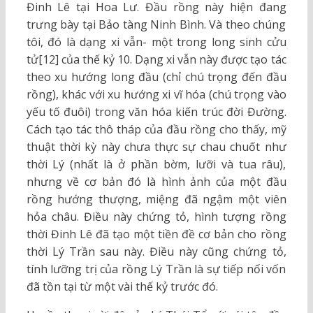
Đinh Lê tại Hoa Lư. Đầu rồng này hiện đang
trưng bày tại Bảo tàng Ninh Bình. Và theo chúng
tôi, đó là dạng xi vẫn- một trong long sinh cửu
tử[12] của thế kỷ 10. Dạng xi vẫn này được tạo tác
theo xu hướng long đầu (chỉ chú trọng đến đầu
rồng), khác với xu hướng xi vĩ hóa (chú trọng vào
yếu tố đuôi) trong văn hóa kiến trúc đời Đường.
Cách tạo tác thô tháp của đầu rồng cho thấy, mỹ
thuật thời kỳ này chưa thực sự chau chuốt như
thời Lý (nhất là ở phần bờm, lưỡi và tua râu),
nhưng về cơ bản đó là hình ảnh của một đầu
rồng hướng thượng, miệng đã ngậm một viên
hỏa châu. Điều này chứng tỏ, hình tượng rồng
thời Đinh Lê đã tạo một tiền đề cơ bản cho rồng
thời Lý Trần sau này. Điều này cũng chứng tỏ,
tính lưỡng trị của rồng Lý Trần là sự tiếp nối vốn
đã tồn tại từ một vài thế kỷ trước đó.