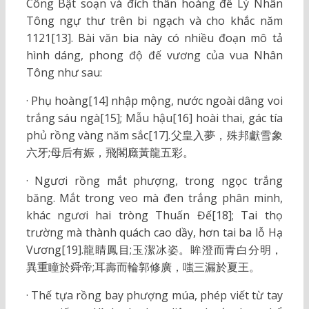
Công Bật soạn và đích thân hoàng đế Lý Nhân
Tông ngự thư trên bi ngạch và cho khắc năm
1121[13]. Bài văn bia này có nhiều đoạn mô tả
hình dáng, phong độ đế vương của vua Nhân
Tông như sau:
· Phụ hoàng[14] nhập mộng, nước ngoài dâng voi
trắng sáu ngà[15]; Mẫu hậu[16] hoài thai, gác tía
phủ rồng vàng năm sắc[17].父皇入夢，殊邦獻雪象
六牙;母后有娠，飛閣廕黃龍五彩。
· Ngươi rồng mắt phượng, trong ngọc trắng
băng. Mắt trong veo mà đen trắng phân minh,
khác ngươi hai tròng Thuấn Đế[18]; Tai thọ
trường mà thành quách cao dầy, hơn tai ba lỗ Hạ
Vương[19].龍睛鳳目;玉潔冰姿。眸澄而青白分明，
異重瞳於舜帝;耳壽而輪郭修廣，嗤三漏於夏王。
· Thế tựa rồng bay phượng múa, phép viết từ tay