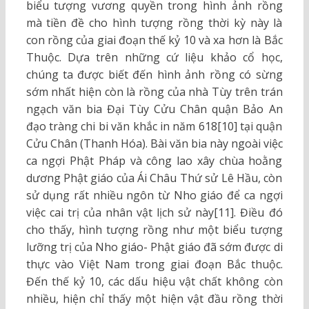
biểu tượng vương quyền trong hình ảnh rồng
mà tiền đề cho hình tượng rồng thời kỳ này là
con rồng của giai đoạn thế kỷ 10 và xa hơn là Bắc
Thuộc. Dựa trên những cứ liệu khảo cổ học,
chúng ta được biết đến hình ảnh rồng có sừng
sớm nhất hiện còn là rồng của nhà Tùy trên trán
ngạch văn bia Đại Tùy Cửu Chân quận Bảo An
đạo tràng chi bi văn khắc in năm 618[10] tại quận
Cửu Chân (Thanh Hóa). Bài văn bia này ngoài việc
ca ngợi Phật Pháp và công lao xây chùa hoằng
dương Phật giáo của Ái Châu Thứ sử Lê Hầu, còn
sử dụng rất nhiều ngôn từ Nho giáo để ca ngợi
việc cai trị của nhân vật lịch sử này[11]. Điều đó
cho thấy, hình tượng rồng như một biểu tượng
lưỡng trị của Nho giáo- Phật giáo đã sớm được di
thực vào Việt Nam trong giai đoạn Bắc thuộc.
Đến thế kỷ 10, các dấu hiệu vật chất không còn
nhiều, hiện chỉ thấy một hiện vật đầu rồng thời