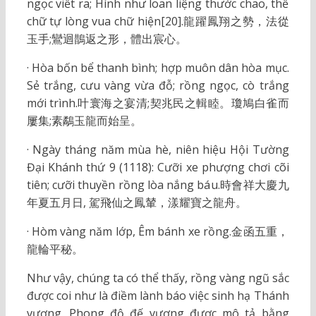
ngọc viết ra; Hình như loan liệng thước chao, thể
chữ tự lòng vua chữ hiện[20].龍躍鳳翔之勢，法從
玉手;鸞迴鵲返之形，體出宸心。
· Hòa bốn bể thanh bình; hợp muôn dân hòa mục.
Sẻ trắng, cưu vàng vừa đỗ; rồng ngọc, cò trắng
mới trình.叶寰海之宴清;契兆民之輯睦。瓊鳩白雀而
屢集;素鷸玉龍而始呈。
· Ngày tháng năm mùa hè, niên hiệu Hội Tường
Đại Khánh thứ 9 (1118): Cưỡi xe phượng chơi cõi
tiên; cưỡi thuyền rồng lòa nắng báu.時會祥大慶九
年夏五月日, 駕飛仙之鳳輦，漾耀寶之龍舟。
· Hòm vàng năm lớp, Êm bánh xe rồng.金函五重，
龍輪平秘。
Như vậy, chúng ta có thể thấy, rồng vàng ngũ sắc
được coi như là điềm lành báo việc sinh hạ Thánh
vương. Phong độ đế vương được mô tả bằng