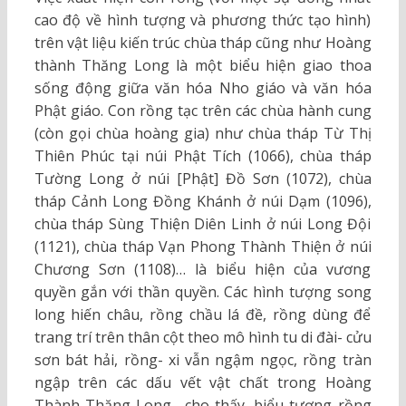
cao độ về hình tượng và phương thức tạo hình)
trên vật liệu kiến trúc chùa tháp cũng như Hoàng
thành Thăng Long là một biểu hiện giao thoa
sống động giữa văn hóa Nho giáo và văn hóa
Phật giáo. Con rồng tạc trên các chùa hành cung
(còn gọi chùa hoàng gia) như chùa tháp Từ Thị
Thiên Phúc tại núi Phật Tích (1066), chùa tháp
Tường Long ở núi [Phật] Đồ Sơn (1072), chùa
tháp Cảnh Long Đồng Khánh ở núi Dạm (1096),
chùa tháp Sùng Thiện Diên Linh ở núi Long Đội
(1121), chùa tháp Vạn Phong Thành Thiện ở núi
Chương Sơn (1108)… là biểu hiện của vương
quyền gắn với thần quyền. Các hình tượng song
long hiến châu, rồng chầu lá đề, rồng dùng để
trang trí trên thân cột theo mô hình tu di đài- cửu
sơn bát hải, rồng- xi vẫn ngậm ngọc, rồng tràn
ngập trên các dấu vết vật chất trong Hoàng
Thành Thăng Long,…cho thấy, biểu tượng rồng