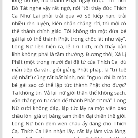
lòng bồ đề, mà thành Phật ngay được” Trí Tích
Bồ Tát nghe vậy rất ngờ, nói “tôi thấy đức Thích
Ca Như Lai phải trải qua vô số kiếp nạn, trải
nhiều rèn luyện, kiên nhẫn chẳng rời, thì mới có
thể thành chính giác. Tôi không tin một đứa bé
gái lại có thể thành Phật trong chốc lát như vậy”.
Long Nữ liền hiện ra, lễ Trí Tích, mới thấy bản
lĩnh không phải là tầm thường. Đương thời, Xá Lị
Phất (một trong mười đại đệ tử của Thích Ca, dù
mẫn tiệp đa văn, giỏi giảng Phật pháp, là “trí tuệ
đệ nhất”) cũng rất bất bình, nói: “ngươi chỉ là một
bé gái sao có thể lập tức thành Phật cho được?
Ta không tin. Vả lại, nữ giới thân thể không sạch,
vốn chẳng có tư cách để thành Phật cơ mà”. Long
Nữ cười không đáp, lập tức lấy ra một viên bảo
châu lớn, giá trị bằng tam thiên đại thiên thế giới.
Long Nữ bèn đem viên châu ấy dâng cho Thích
Ca, Thích Ca liền nhận lấy, rất lấy làm vừa lòng.