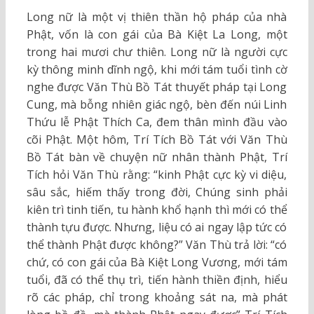
Long nữ là một vị thiên thần hộ pháp của nhà
Phật, vốn là con gái của Bà Kiệt La Long, một
trong hai mươi chư thiên. Long nữ là người cực
kỳ thông minh dĩnh ngộ, khi mới tám tuổi tình cờ
nghe được Văn Thù Bồ Tát thuyết pháp tại Long
Cung, mà bỗng nhiên giác ngộ, bèn đến núi Linh
Thứu lễ Phật Thích Ca, đem thân mình đầu vào
cõi Phật. Một hôm, Trí Tích Bồ Tát với Văn Thù
Bồ Tát bàn về chuyện nữ nhân thành Phật, Trí
Tích hỏi Văn Thù rằng: “kinh Phật cực kỳ vi diệu,
sâu sắc, hiếm thấy trong đời, Chúng sinh phải
kiên trì tinh tiến, tu hành khổ hạnh thì mới có thể
thành tựu được. Nhưng, liệu có ai ngay lập tức có
thể thành Phật được không?” Văn Thù trả lời: “có
chứ, có con gái của Bà Kiệt Long Vương, mới tám
tuổi, đã có thể thụ trì, tiến hành thiền định, hiểu
rõ các pháp, chỉ trong khoảng sát na, mà phát