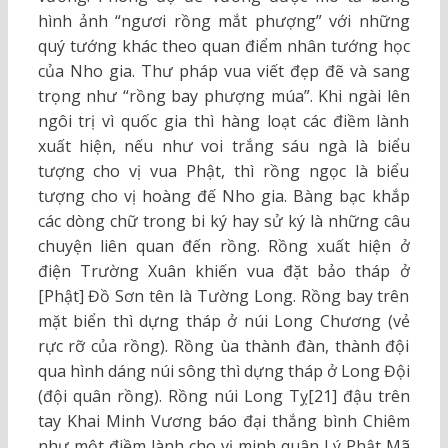
hình ảnh “ngươi rồng mắt phượng” với những
quý tướng khác theo quan điểm nhân tướng học
của Nho gia. Thư pháp vua viết đẹp đẽ và sang
trọng như “rồng bay phượng múa”. Khi ngài lên
ngôi trị vì quốc gia thì hàng loạt các điềm lành
xuất hiện, nếu như voi trắng sáu ngà là biểu
tượng cho vị vua Phật, thì rồng ngọc là biểu
tượng cho vị hoàng đế Nho gia. Bàng bạc khắp
các dòng chữ trong bi ký hay sử ký là những câu
chuyện liên quan đến rồng. Rồng xuất hiện ở
điện Trường Xuân khiến vua đặt bảo tháp ở
[Phật] Đồ Sơn tên là Tường Long. Rồng bay trên
mặt biển thì dựng tháp ở núi Long Chương (vẻ
rực rỡ của rồng). Rồng ùa thành đàn, thành đội
qua hình dáng núi sông thì dựng tháp ở Long Đội
(đội quân rồng). Rồng núi Long Tỵ[21] đậu trên
tay Khai Minh Vương báo đại thắng bình Chiêm
như một điềm lành cho vị minh quân Lý Phật Mã