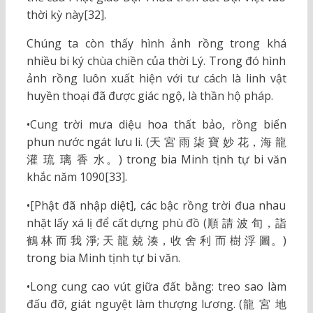
thời kỳ này[32].
Chúng ta còn thấy hình ảnh rồng trong khá
nhiều bi ký chùa chiền của thời Lý. Trong đó hình
ảnh rồng luôn xuất hiện với tư cách là linh vật
huyền thoại đã được giác ngộ, là thần hộ pháp.
•Cung trời mưa diệu hoa thất bảo, rồng biển
phun nước ngát lưu li. (天 宮 雨 柒 寶 妙 花，海 龍
灌 琉 璃 香 水。) trong bia Minh tịnh tự bi văn
khắc năm 1090[33].
•[Phật đã nhập diệt], các bậc rồng trời đua nhau
nhặt lấy xá lị để cất dựng phù đồ (順 請 波 旬，詣
鶴 林 而 我 淨; 天 龍 兢 湊，收 舍 利 而 樹 浮 圖。)
trong bia Minh tịnh tự bi văn.
•Long cung cao vút giữa đất bằng: treo sao làm
đấu đỡ, giát nguyệt làm thượng lương. (龍 宮 地