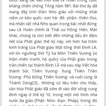
kháng chiến chống Tống năm 981. Bài thơ ấy đã
mang đầy tinh thần Nho giáo với những khái
niệm cơ bản quốc- sơn hà- đế- phận- thiên thư,
mà nhân vật nhà Nho quan trọng bậc nhất đứng
sau Lê Hoàn chính là Thái sư Hồng Hiến. Mặt
khác, chúng ta còn biết đến những dấu ấn đậm
nét của Phật giáo thế kỷ này, với hơn hai trăm
kinh tràng của Phật giáo Mật tông thời Đinh Lê,
với tín ngưỡng thờ Tỳ Sa Môn Thiên Vương (vị
thần chiến tranh, hộ quốc) của Phật giáo trong
trận chiến tại thành Bình Lỗ mà sau này Việt hóa
thành Sóc Thiên Vương- Xung Thiên Thần
Vương- Phù Đổng Thiên Vương- và cuối cùng là
Thánh Dóng[3]… Những cứ liệu trên cho thấy,
văn hóa Phật giáo đã sớm đi vào đời sống cung
đình ngay ở thế kỷ 10, trong một mô hình nhà
nước đa giáo (Phật- Nho- Đạo- Pháp), trong đó