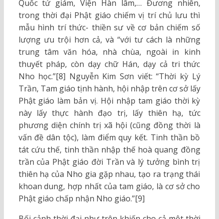
Quốc tử giám, Viện Hàn lâm,… Đương nhiên,
trong thời đại Phật giáo chiếm vị trí chủ lưu thì
mẫu hình trí thức- thiền sư về cơ bản chiếm số
lượng ưu trội hơn cả, và “với tư cách là những
trung tâm văn hóa, nhà chùa, ngoài in kinh
thuyết pháp, còn dạy chữ Hán, dạy cả tri thức
Nho học.”[8] Nguyễn Kim Sơn viết: “Thời kỳ Lý
Trần, Tam giáo tịnh hành, hội nhập trên cơ sở lấy
Phật giáo làm bản vị. Hội nhập tam giáo thời kỳ
này lấy thực hành đạo trị, lấy thiên hạ, tức
phương diện chính trị xã hội (cũng đồng thời là
vấn đề dân tộc), làm điểm quy kết. Tinh thần bồ
tát cứu thế, tinh thần nhập thế hoà quang đồng
trần của Phật giáo đời Trần và lý tưởng bình trị
thiên hạ của Nho gia gặp nhau, tạo ra trạng thái
khoan dung, hợp nhất của tam giáo, là cơ sở cho
Phật giáo chấp nhận Nho giáo.”[9]
Bối cảnh thời đại như trên khiến cho cả một thời