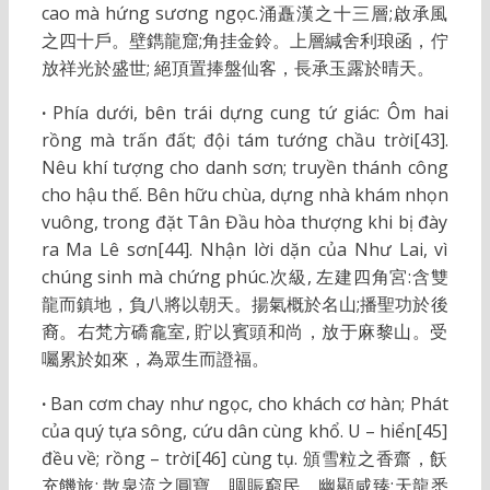
cao mà hứng sương ngọc.涌矗漢之十三層;啟承風
之四十戶。壁鐫龍窟;角挂金鈴。上層緘舍利琅函，佇
放祥光於盛世; 絕頂置捧盤仙客，長承玉露於晴天。
·
Phía dưới, bên trái dựng cung tứ giác: Ôm hai
rồng mà trấn đất; đội tám tướng chầu trời[43].
Nêu khí tượng cho danh sơn; truyền thánh công
cho hậu thế. Bên hữu chùa, dựng nhà khám nhọn
vuông, trong đặt Tân Đầu hòa thượng khi bị đày
ra Ma Lê sơn[44]. Nhận lời dặn của Như Lai, vì
chúng sinh mà chứng phúc.次級, 左建四角宮:含雙
龍而鎮地，負八將以朝天。揚氣概於名山;播聖功於後
裔。右梵方礄龕室, 貯以賓頭和尚，放于麻黎山。受
囑累於如來，為眾生而證福。
·
Ban cơm chay như ngọc, cho khách cơ hàn; Phát
của quý tựa sông, cứu dân cùng khổ. U – hiển[45]
đều về; rồng – trời[46] cùng tụ. 頒雪粒之香齋，飫
充饑旅; 散泉流之圓寶，賙賑窮民。幽顯咸臻;天龍悉