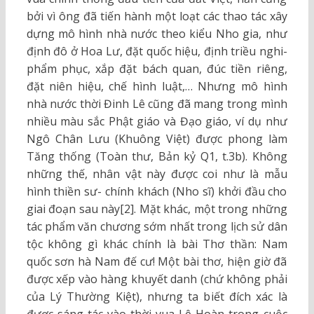
bởi vì ông đã tiến hành một loạt các thao tác xây
dựng mô hình nhà nước theo kiểu Nho gia, như
định đô ở Hoa Lư, đặt quốc hiệu, định triều nghi-
phẩm phục, xắp đặt bách quan, đúc tiền riêng,
đặt niên hiệu, chế hình luật,… Nhưng mô hình
nhà nước thời Đinh Lê cũng đã mang trong mình
nhiều màu sắc Phật giáo và Đạo giáo, ví dụ như
Ngô Chân Lưu (Khuông Việt) được phong làm
Tăng thống (Toàn thư, Bản kỷ Q1, t.3b). Không
những thế, nhân vật này được coi như là mẫu
hình thiền sư- chính khách (Nho sĩ) khởi đầu cho
giai đoạn sau này[2]. Mặt khác, một trong những
tác phẩm văn chương sớm nhất trong lịch sử dân
tộc không gì khác chính là bài Thơ thần: Nam
quốc sơn hà Nam đế cư! Một bài thơ, hiện giờ đã
được xếp vào hàng khuyết danh (chứ không phải
của Lý Thường Kiệt), nhưng ta biết đích xác là
được sáng tác vào thời vua Lê Hoàn trong cuộc