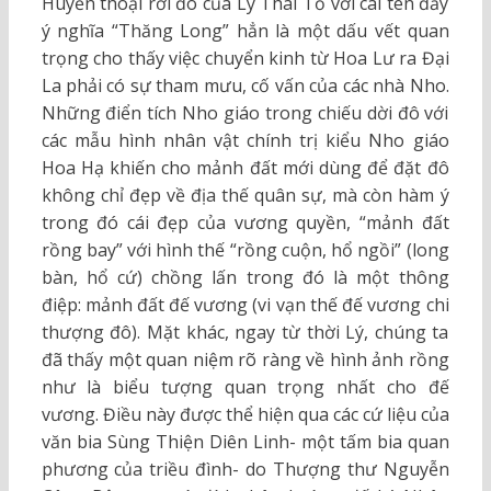
Huyền thoại rời đô của Lý Thái Tổ với cái tên đầy
ý nghĩa “Thăng Long” hẳn là một dấu vết quan
trọng cho thấy việc chuyển kinh từ Hoa Lư ra Đại
La phải có sự tham mưu, cố vấn của các nhà Nho.
Những điển tích Nho giáo trong chiếu dời đô với
các mẫu hình nhân vật chính trị kiểu Nho giáo
Hoa Hạ khiến cho mảnh đất mới dùng để đặt đô
không chỉ đẹp về địa thế quân sự, mà còn hàm ý
trong đó cái đẹp của vương quyền, “mảnh đất
rồng bay” với hình thế “rồng cuộn, hổ ngồi” (long
bàn, hổ cứ) chồng lấn trong đó là một thông
điệp: mảnh đất đế vương (vi vạn thế đế vương chi
thượng đô). Mặt khác, ngay từ thời Lý, chúng ta
đã thấy một quan niệm rõ ràng về hình ảnh rồng
như là biểu tượng quan trọng nhất cho đế
vương. Điều này được thể hiện qua các cứ liệu của
văn bia Sùng Thiện Diên Linh- một tấm bia quan
phương của triều đình- do Thượng thư Nguyễn