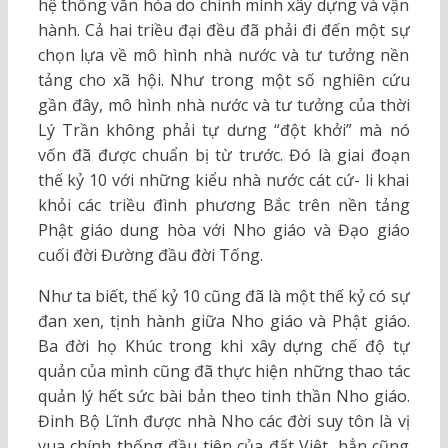
hệ thống văn hóa do chính mình xây dựng và vận
hành. Cả hai triều đại đều đã phải đi đến một sự
chọn lựa về mô hình nhà nước và tư tưởng nền
tảng cho xã hội. Như trong một số nghiên cứu
gần đây, mô hình nhà nước và tư tưởng của thời
Lý Trần không phải tự dưng “đột khởi” mà nó
vốn đã được chuẩn bị từ trước. Đó là giai đoạn
thế kỷ 10 với những kiểu nhà nước cát cứ- li khai
khỏi các triều đình phương Bắc trên nền tảng
Phật giáo dung hòa với Nho giáo và Đạo giáo
cuối đời Đường đầu đời Tống.
Như ta biết, thế kỷ 10 cũng đã là một thế kỷ có sự
đan xen, tịnh hành giữa Nho giáo và Phật giáo.
Ba đời họ Khúc trong khi xây dựng chế độ tự
quản của mình cũng đã thực hiện những thao tác
quản lý hết sức bài bản theo tinh thần Nho giáo.
Đinh Bộ Lĩnh được nhà Nho các đời suy tôn là vị
vua chính thống đầu tiên của đất Việt, hẳn cũng