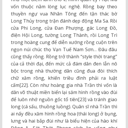
vốn thuộc nằm lòng lục nghệ. Rồng bay theo
thuyền ngự vua Nhân Tông đến tận thác bờ
Long Thủy trong trận đánh dẹp động Ma Sa. Rồi
cửa Phi Long, cửa Đan Phượng, gác Long Đồ,
điện Hội Long, tường Long Thành, rồi Long Trì
trong hoàng cung để diễn xướng rồng cuộn trên
ngọn núi chúc thọ Vạn Tuế Nam Sơn… Đâu đâu
cũng thấy rồng. Rồng trở thành “style thời trang”
của cả thời đại, đến mức cả đám dân đen lẫn nô
bộc trong nhà thường dân cũng đua đòi thích
chữ xăm rồng, khiến triều đình phải ra luật
cấm[22]. Còn như hoàng gia nhà Trần thì vốn là
dân võ thuật miền biển lại săm hình rồng vào đùi
để luôn nhớ nguồn gốc tổ tiên[23] và tránh giao
long (cá sấu, thuồng luồng). Quân sĩ nhà Trần thì
ai nấy đều xăm hình rồng hoa (thái long) ở bụng,
lưng và hai bắp đùi như là biểu hiện của hào khí
Đông A- Sát Thát. Phong cách ăn uống như