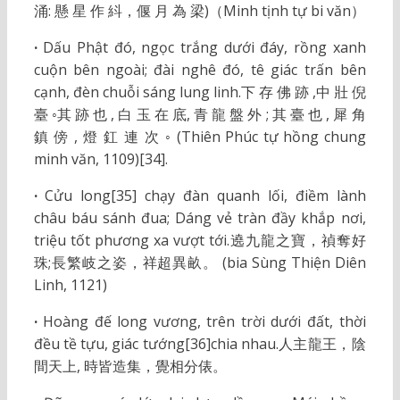
涌: 懸 星 作 紏，偃 月 為 梁)（Minh tịnh tự bi văn）
·
Dấu Phật đó, ngọc trắng dưới đáy, rồng xanh
cuộn bên ngoài; đài nghê đó, tê giác trấn bên
cạnh, đèn chuỗi sáng lung linh.下 存 佛 跡 ,中 壯 倪
臺 ◦其 跡 也 , 白 玉 在 底, 青 龍 盤 外 ; 其 臺 也 , 犀 角
鎮 傍 , 燈 釭 連 次 ◦ (Thiên Phúc tự hồng chung
minh văn, 1109)[34].
·
Cửu long[35] chạy đàn quanh lối, điềm lành
châu báu sánh đua; Dáng vẻ tràn đầy khắp nơi,
triệu tốt phương xa vượt tới.遶九龍之寶，禎奪好
珠;長繁岐之姿，祥超異畝。 (bia Sùng Thiện Diên
Linh, 1121)
·
Hoàng đế long vương, trên trời dưới đất, thời
đều tề tựu, giác tướng[36]chia nhau.人主龍王，陰
間天上, 時皆造集，覺相分俵。