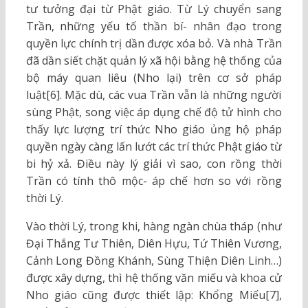
tư tưởng đại từ Phật giáo. Từ Lý chuyển sang
Trần, những yếu tố thần bí- nhân đạo trong
quyền lực chính trị dần được xóa bỏ. Và nhà Trần
đã dần siết chặt quản lý xã hội bằng hệ thống của
bộ máy quan liêu (Nho lại) trên cơ sở pháp
luật[6]. Mặc dù, các vua Trần vẫn là những người
sùng Phật, song việc áp dụng chế độ tử hình cho
thấy lực lượng trí thức Nho giáo ủng hộ pháp
quyền ngày càng lấn lướt các trí thức Phật giáo từ
bi hỷ xả. Điều này lý giải vì sao, con rồng thời
Trần có tính thô mộc- áp chế hơn so với rồng
thời Lý.
Vào thời Lý, trong khi, hàng ngàn chùa tháp (như
Đại Thắng Tư Thiên, Diên Hựu, Tứ Thiên Vương,
Cảnh Long Đồng Khánh, Sùng Thiện Diên Linh…)
được xây dựng, thì hệ thống văn miếu và khoa cử
Nho giáo cũng được thiết lập: Khổng Miếu[7],