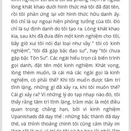
lòng khát khao dưới hình thức mà tôi đã đặt tên,
rồi tôi phản ứng lại với hình thức hữu danh ấy.
Đó chỉ là sự ngoại hiện phóng tưởng của tôi. Đó
chỉ là sự định danh do tôi tạo ra. Lòng khát khao
kia, sau khi đã đưa đến một kinh nghiệm cho tôi,
bây giờ xui tôi nói đại loại như vầy “ tôi có kinh
nghiệm”, “tôi đã gặp bậc đạo sư”, hay “tôi chưa
gặp bậc Tôn Sư”. Các ngài hiểu trọn cả biến trình
gọi danh, đặt tên một kinh nghiệm. Khát vọng,
lòng thèm muốn, là cái mà các ngài gọi là kinh
nghiệm, có phải thế? Khi tôi muốn được tâm trí
tĩnh lặng, những gì đã xảy ra, khi tôi muốn thế?
Cái gì xảy ra? Vì những lý do tạp nhạp nào đó, tôi
thấy rằng tâm trí tĩnh lặng, trầm mặc là một điều
quan trọng; chẳng hạn, bởi vì kinh nghiệm
Upanishads đã dạy thế : những bậc thánh đã dạy
thế, và thỉnh thoảng chính tôi cũng cảm thấy im