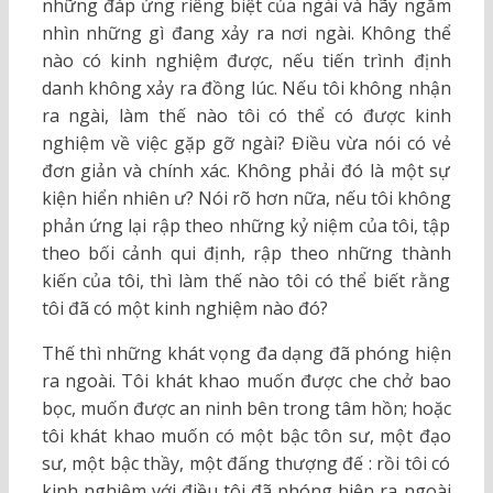
những đáp ứng riêng biệt của ngài và hãy ngắm
nhìn những gì đang xảy ra nơi ngài. Không thể
nào có kinh nghiệm được, nếu tiến trình định
danh không xảy ra đồng lúc. Nếu tôi không nhận
ra ngài, làm thế nào tôi có thể có được kinh
nghiệm về việc gặp gỡ ngài? Điều vừa nói có vẻ
đơn giản và chính xác. Không phải đó là một sự
kiện hiển nhiên ư? Nói rõ hơn nữa, nếu tôi không
phản ứng lại rập theo những kỷ niệm của tôi, tập
theo bối cảnh qui định, rập theo những thành
kiến của tôi, thì làm thế nào tôi có thể biết rằng
tôi đã có một kinh nghiệm nào đó?
Thế thì những khát vọng đa dạng đã phóng hiện
ra ngoài. Tôi khát khao muốn được che chở bao
bọc, muốn được an ninh bên trong tâm hồn; hoặc
tôi khát khao muốn có một bậc tôn sư, một đạo
sư, một bậc thầy, một đấng thượng đế : rồi tôi có
kinh nghiệm với điều tôi đã phóng hiện ra ngoài