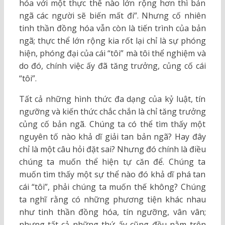
hóa với một thực thể nào lớn rộng hơn thì bản
ngã các người sẽ biến mất đi”. Nhưng cố nhiên
tinh thần đồng hóa vẫn còn là tiến trình của bản
ngã; thực thể lớn rộng kia rốt lại chỉ là sự phóng
hiện, phóng đại của cái “tôi” mà tôi thể nghiệm và
do đó, chính việc ấy đã tăng trưởng, củng cố cái
“tôi”.
Tất cả những hình thức đa dạng của kỷ luật, tín
ngưỡng và kiến thức chắc chắn là chỉ tăng trưởng
củng cố bản ngã. Chúng ta có thể tìm thấy một
nguyên tố nào khả dĩ giải tan bản ngã? Hay đây
chỉ là một câu hỏi đặt sai? Nhưng đó chính là điều
chúng ta muốn thể hiện tự căn để. Chúng ta
muốn tìm thấy một sự thể nào đó khả dĩ phá tan
cái “tôi”, phải chúng ta muốn thế không? Chúng
ta nghĩ rằng có những phương tiện khác nhau
như tinh thần đồng hóa, tín ngưỡng, vân vân;
nhưng tất cả những thứ ấy cũng đều nằm trên