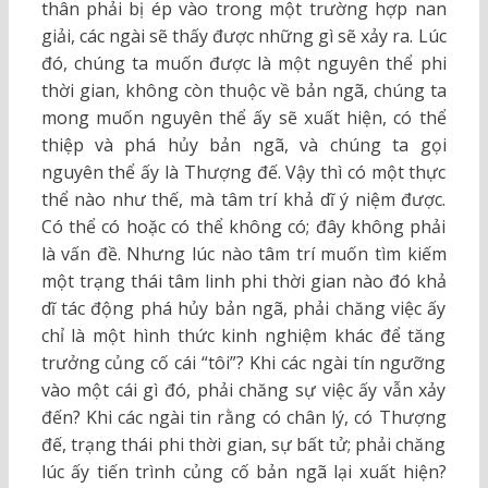
thân phải bị ép vào trong một trường hợp nan
giải, các ngài sẽ thấy được những gì sẽ xảy ra. Lúc
đó, chúng ta muốn được là một nguyên thể phi
thời gian, không còn thuộc về bản ngã, chúng ta
mong muốn nguyên thể ấy sẽ xuất hiện, có thể
thiệp và phá hủy bản ngã, và chúng ta gọi
nguyên thể ấy là Thượng đế. Vậy thì có một thực
thể nào như thế, mà tâm trí khả dĩ ý niệm được.
Có thể có hoặc có thể không có; đây không phải
là vấn đề. Nhưng lúc nào tâm trí muốn tìm kiếm
một trạng thái tâm linh phi thời gian nào đó khả
dĩ tác động phá hủy bản ngã, phải chăng việc ấy
chỉ là một hình thức kinh nghiệm khác để tăng
trưởng củng cố cái “tôi”? Khi các ngài tín ngưỡng
vào một cái gì đó, phải chăng sự việc ấy vẫn xảy
đến? Khi các ngài tin rằng có chân lý, có Thượng
đế, trạng thái phi thời gian, sự bất tử; phải chăng
lúc ấy tiến trình củng cố bản ngã lại xuất hiện?