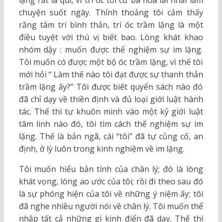
lặng rất là quí, vì trí óc tôi cứ ba hoa lải nhải lắm
chuyện suốt ngày. Thỉnh thoảng tôi cảm thấy
rằng tâm trí bình thản, trí óc trầm lặng là một
điều tuyệt vời thú vị biết bao. Lòng khát khao
nhóm dậy : muốn được thể nghiệm sự im lặng.
Tôi muốn có được một bộ óc trầm lặng, vì thế tôi
mới hỏi “ Làm thế nào tôi đạt được sự thanh thản
trầm lặng ấy?” Tôi được biết quyển sách nào đó
đã chỉ dạy về thiền định và đủ loại giới luật hành
tác. Thế thì tự khuôn mình vào một kỷ giới luật
tâm linh nào đó, tôi tìm cách thể nghiệm sự im
lặng. Thế là bản ngã, cái “tôi” đã tự củng cố, an
định, ở lỳ luôn trong kinh nghiệm về im lặng.
Tôi muốn hiểu bản tính của chân lý; đó là lòng
khát vọng, lòng ao ước của tôi; rồi đi theo sau đó
là sự phóng hiện của tôi về những ý niệm ấy; tôi
đã nghe nhiều người nói về chân lý. Tôi muốn thể
nhập tất cả những gì kinh điển đã dạy. Thế thì