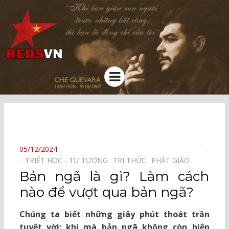
Kênh chia sẻ tri thức cộng đồng
Menu
⠀
POSTED
05/12/2024
ON
TRIẾT HỌC - TƯ TƯỞNG⠀
TRI THỨC⠀
PHẬT GIÁO⠀
Bản ngã là gì? Làm cách
nào để vượt qua bản ngã?
Chúng ta biết những giây phút thoát trần
tuyệt vời: khi mà bản ngã không còn hiện