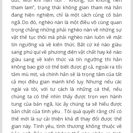
đức. Mỗi khi hắn nói :” Không, tôi không nên
tham lam”, trạng thái không gian tham mà hắn
đang hiện nghiệm, chỉ là một cách củng cố bản
ngã. Do đó, nghèo nàn là một điều vô cùng quan
trọng chẳng những phải nghèo nàn về những sự
vật thế tục thôi mà phải nghèo nàn luôn về mặt
tín ngưỡng và về kiến thức. Bất cứ kẻ nào giàu
sang phú quí về phương diện vật chất hay kẻ nào
giàu sang về kiến thức và tín ngưỡng thì hắn
không bao giờ có thể biết được gì cả, ngoài ra tối
tăm mù mịt, và chính hắn sẽ là trọng tâm của tất
cả mọi điều gian manh khổ lụy. Nhưng nếu các
ngài và tôi, với tư cách là những cá thể, nếu
chúng ta có thể nhìn thấy được trọn vẹn hành
tung của bản ngã, lúc ấy chúng ta sẽ hiểu được
bản chất của tình yêu . Tôi quả quyết rằng chỉ có
thế mới là sự cải thiện khả dĩ thay đổi được thế
gian này. Tình yêu, tình thương không thuộc về