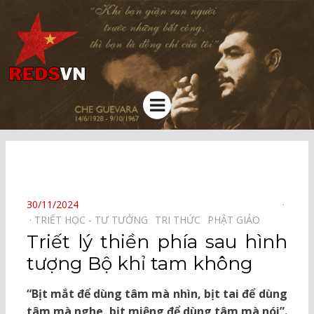
Kênh chia sẻ tri thức cộng đồng
Menu
⠀
POSTED
30/11/2024
ON
TRIẾT HỌC - TƯ TƯỞNG⠀
TRI THỨC⠀
PHẬT GIÁO⠀
Triết lý thiền phía sau hình
tượng Bộ khỉ tam không
“Bịt mắt để dùng tâm mà nhìn, bịt tai để dùng
tâm mà nghe, bịt miệng để dùng tâm mà nói”.