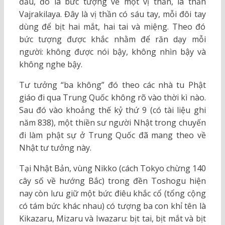
đầu, đó là bức tượng về một vị thần, là thần
Vajrakilaya. Đây là vị thần có sáu tay, mỗi đôi tay
dùng để bịt hai mắt, hai tai và miệng. Theo đó
bức tượng được khắc nhằm để răn dạy mỗi
người: không được nói bậy, không nhìn bậy và
không nghe bậy.
Tư tưởng “ba không” đó theo các nhà tu Phật
giáo đi qua Trung Quốc không rõ vào thời kì nào.
Sau đó vào khoảng thế kỷ thứ 9 (có tài liệu ghi
năm 838), một thiền sư người Nhật trong chuyến
đi làm phật sự ở Trung Quốc đã mang theo về
Nhật tư tưởng này.
Tại Nhật Bản, vùng Nikko (cách Tokyo chừng 140
cây số về hướng Bắc) trong đền Toshogu hiện
nay còn lưu giữ một bức điêu khắc cổ (tổng cộng
có tám bức khác nhau) có tượng ba con khỉ tên là
Kikazaru, Mizaru và Iwazaru: bịt tai, bịt mắt và bịt