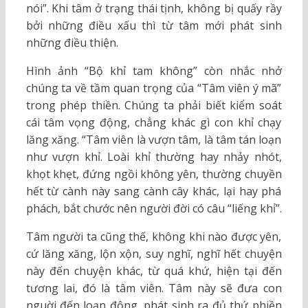
nói”. Khi tâm ở trạng thái tịnh, không bị quấy rầy
bởi những điều xấu thì từ tâm mới phát sinh
những điều thiện.
Hình ảnh “Bộ khỉ tam không” còn nhắc nhở
chúng ta về tầm quan trọng của “Tâm viên ý mã”
trong phép thiền. Chúng ta phải biết kiểm soát
cái tâm vọng động, chẳng khác gì con khỉ chạy
lăng xăng. “Tâm viên là vượn tâm, là tâm tán loạn
như vượn khỉ. Loài khỉ thường hay nhảy nhót,
khọt khẹt, đứng ngồi không yên, thường chuyền
hết từ cành này sang cành cây khác, lại hay phá
phách, bắt chước nên người đời có câu “liếng khỉ”.
Tâm người ta cũng thế, không khi nào được yên,
cứ lăng xăng, lộn xộn, suy nghĩ, nghĩ hết chuyện
này đến chuyện khác, từ quá khứ, hiện tại đến
tương lai, đó là tâm viên. Tâm này sẽ đưa con
nguời đến loạn động, phát sinh ra đủ thứ phiền