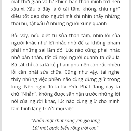
mất thời gian và tự khiến bản thân mình trở nên
xấu xí. Xấu ở đây là ở cái tâm, không chịu nghĩ
điều tốt đẹp cho người mà chỉ nhìn thấy những
thói hư, tật xấu ở những người xung quanh.
Bởi vậy, nếu biết tu sửa thân tâm, nhìn lỗi của
người khác như lời nhắc nhở để ta không phạm
phải những sai lầm đó. Lúc nào cũng phải nhắc
nhở bản thân, tất cả mọi người quanh ta đều là
Bồ tát chỉ có ta là kẻ phàm phu nên còn rất nhiều
lỗi cần phải sửa chữa. Cũng như vậy, tai nghe
thấy những việc phiền não cũng đừng giữ trong
lòng. Nên nghĩ đó là lúc Đức Phật đang dạy ta
chữ “Nhẫn”, không được sân hận trước những lời
nói của người khác, lúc nào cũng giữ cho mình
tâm bình lặng trước mọi việc:
“Nhẫn một chút sóng yên gió lặng
Lùi một bước biển rộng trời cao”