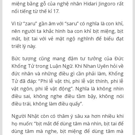
miệng bằng gỗ của nghệ nhân Hidari Jingoro rất
nổi tiếng từ thế kỉ 17.
Vì từ “zaru” gần âm với “saru” có nghĩa là con khỉ,
nên người ta khắc hình ba con khỉ bịt miệng, bịt
mắt, bịt tai với vẻ mặt ngộ nghĩnh để biểu đạt
triết lý này.
Bức tượng cũng mang đậm tư tưởng của Đức
Khổng Tử trong Luận Ngữ. Khi Nhan Uyên hỏi về
đức nhân và những điều gì cần phải làm, Khổng
Tử đã đáp: “Phi lễ vật thi, phi lễ vật thính, phi lễ
vật ngôn, phi lễ vật động”. Nghĩa là không nhìn
điều sai, không nghe điều tầm bậy, không nói
điều trái, không làm điều quấy”.
Người Nhật còn có thâm ý sâu xa hơn nhiều khi
họ muốn: “bịt mắt để dùng tâm mà nhìn, bịt tai để
dùng tâm mà nghe, bịt miệng để dùng tâm mà