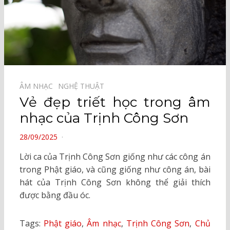
ÂM NHẠC⠀
NGHỆ THUẬT⠀
Vẻ đẹp triết học trong âm
nhạc của Trịnh Công Sơn
POSTED
28/09/2025
ON
Lời ca của Trịnh Công Sơn giống như các công án
trong Phật giáo, và cũng giống như công án, bài
hát của Trịnh Công Sơn không thể giải thích
được bằng đầu óc.
Tags:
Phật giáo
,
Âm nhạc
,
Trịnh Công Sơn
,
Chủ