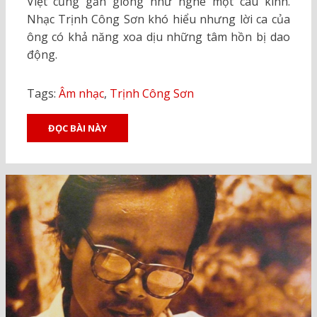
Việt cũng gần giống như nghe một câu kinh.
Nhạc Trịnh Công Sơn khó hiểu nhưng lời ca của
ông có khả năng xoa dịu những tâm hồn bị dao
động.
Tags:
Âm nhạc
,
Trịnh Công Sơn
ĐỌC BÀI NÀY