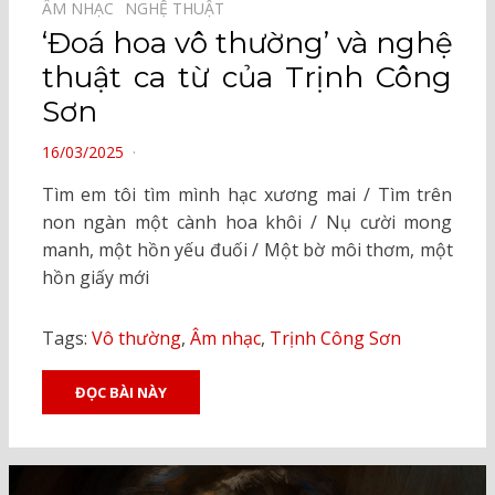
ÂM NHẠC⠀
NGHỆ THUẬT⠀
‘Ðoá hoa vô thường’ và nghệ
thuật ca từ của Trịnh Công
Sơn
POSTED
16/03/2025
ON
Tìm em tôi tìm mình hạc xương mai / Tìm trên
non ngàn một cành hoa khôi / Nụ cười mong
manh, một hồn yếu đuối / Một bờ môi thơm, một
hồn giấy mới
Tags:
Vô thường
,
Âm nhạc
,
Trịnh Công Sơn
ĐỌC BÀI NÀY