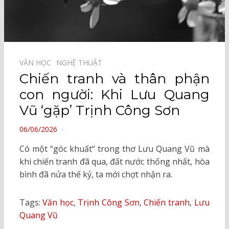
VĂN HỌC⠀
NGHỆ THUẬT⠀
Chiến tranh và thân phận
con người: Khi Lưu Quang
Vũ ‘gặp’ Trịnh Công Sơn
POSTED
06/06/2026
ON
Có một “góc khuất“ trong thơ Lưu Quang Vũ mà
khi chiến tranh đã qua, đất nước thống nhất, hòa
bình đã nửa thế kỷ, ta mới chợt nhận ra.
Tags:
Văn học
,
Trịnh Công Sơn
,
Chiến tranh
,
Lưu
Quang Vũ