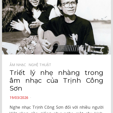
ÂM NHẠC⠀
NGHỆ THUẬT⠀
Triết lý nhẹ nhàng trong
âm nhạc của Trịnh Công
Sơn
POSTED
19/03/2026
ON
Nghe nhạc Trịnh Công Sơn đối với nhiều người