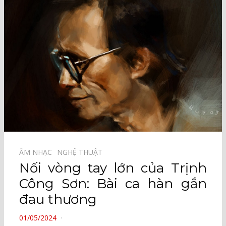
ÂM NHẠC⠀
NGHỆ THUẬT⠀
Nối vòng tay lớn của Trịnh
Công Sơn: Bài ca hàn gắn
đau thương
POSTED
01/05/2024