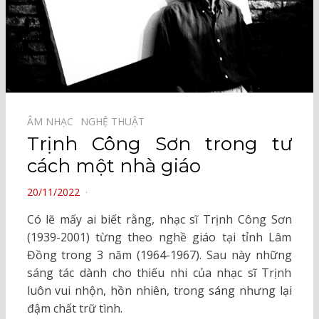
ÂM NHẠC⠀
NGHỆ THUẬT⠀
Trịnh Công Sơn trong tư
cách một nhà giáo
POSTED
20/11/2022
ON
Có lẽ mấy ai biết rằng, nhạc sĩ Trịnh Công Sơn
(1939-2001) từng theo nghề giáo tại tỉnh Lâm
Đồng trong 3 năm (1964-1967). Sau này những
sáng tác dành cho thiếu nhi của nhạc sĩ Trịnh
luôn vui nhộn, hồn nhiên, trong sáng nhưng lại
đậm chất trữ tình.