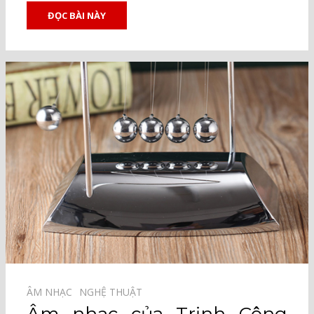
ĐỌC BÀI NÀY
ÂM NHẠC⠀
NGHỆ THUẬT⠀