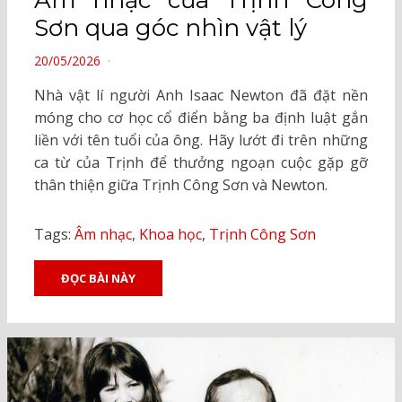
Âm nhạc của Trịnh Công
Sơn qua góc nhìn vật lý
POSTED
20/05/2026
ON
Nhà vật lí người Anh Isaac Newton đã đặt nền
móng cho cơ học cổ điển bằng ba định luật gắn
liền với tên tuổi của ông. Hãy lướt đi trên những
ca từ của Trịnh để thưởng ngoạn cuộc gặp gỡ
thân thiện giữa Trịnh Công Sơn và Newton.
Tags:
Âm nhạc
,
Khoa học
,
Trịnh Công Sơn
ĐỌC BÀI NÀY