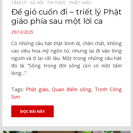
TÂM LÝ - XÃ HỘI⠀
TRI THỨC⠀
PHẬT GIÁO⠀
Để gió cuốn đi – triết lý Phật
giáo phía sau một lời ca
POSTED
29/12/2025
ON
Có những câu hát thật bình dị, chân chất, không
cao siêu hoa mỹ ngôn từ, nhưng lại đi vào lòng
người và ở lại rất lâu. Một trong những câu hát
đó là: “Sống trong đời sống cần có một tấm
lòng…”.
Tags:
Phật giáo
,
Quan điểm sống
,
Trịnh Công
Sơn
ĐỌC BÀI NÀY