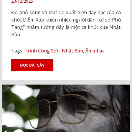
POSTED
23/12/2025
ON
Độ phủ sóng và mật độ xuất hiện dày đặc của ca
khúc Diễm Xưa khiến nhiều người dân “xứ sở Phù
Tang” nhầm tưởng đây là một ca khúc của Nhật
Bản.
Tags:
Trịnh Công Sơn
,
Nhật Bản
,
Âm nhạc
ĐỌC BÀI NÀY