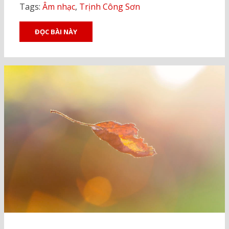
Tags:
Âm nhạc
,
Trịnh Công Sơn
ĐỌC BÀI NÀY