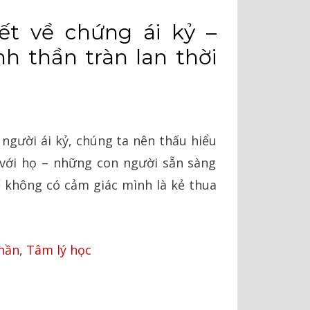
C⠀
ết về chứng ái kỷ –
nh thần tràn lan thời
 người ái kỷ, chúng ta nên thấu hiểu
 với họ – những con người sẵn sàng
ể không có cảm giác mình là kẻ thua
hần
,
Tâm lý học