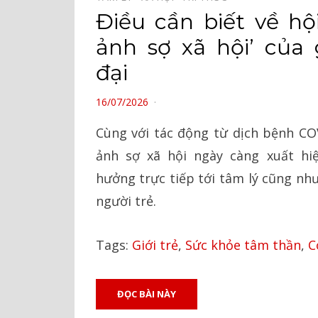
Điều cần biết về h
ảnh sợ xã hội’ của g
đại
POSTED
16/07/2026
ON
Cùng với tác động từ dịch bệnh CO
ảnh sợ xã hội ngày càng xuất hi
hưởng trực tiếp tới tâm lý cũng nh
người trẻ.
Tags:
Giới trẻ
,
Sức khỏe tâm thần
,
C
ĐỌC BÀI NÀY