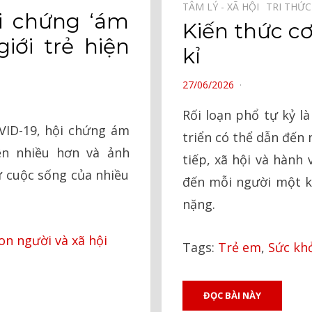
TÂM LÝ - XÃ HỘI⠀
TRI THỨ
ội chứng ‘ám
Kiến thức c
iới trẻ hiện
kỉ
POSTED
27/06/2026
ON
Rối loạn phổ tự kỷ l
VID-19, hội chứng ám
triển có thể dẫn đến
ện nhiều hơn và ảnh
tiếp, xã hội và hành
ư cuộc sống của nhiều
đến mỗi người một k
nặng.
on người và xã hội
Tags:
Trẻ em
,
Sức kh
ĐỌC BÀI NÀY