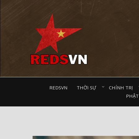
Kênh chia sẻ tri thức cộng đồng
REDSVN
THỜI SỰ⠀
CHÍNH TRỊ⠀
PHẬT