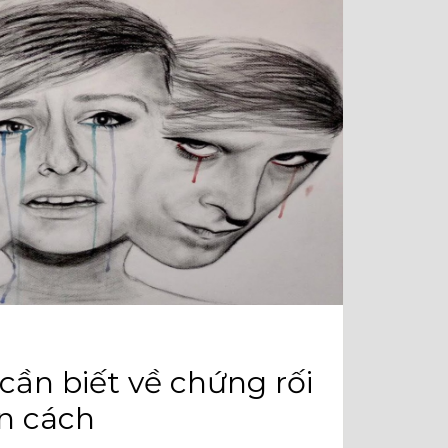
C⠀
cần biết về chứng rối
n cách