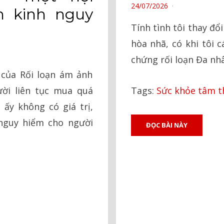
POSTED
24/07/2026
n kinh nguy
ON
Tính tình tôi thay đổi
hòa nhã, có khi tôi 
chứng rối loạn Đa nh
của Rối loạn ám ảnh
Tags:
Sức khỏe tâm t
ời liên tục mua quá
ấy không có giá trị,
 nguy hiểm cho người
ĐỌC BÀI NÀY