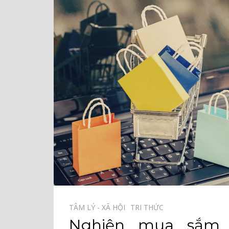
TÂM LÝ - XÃ HỘI⠀
TRI THỨC⠀
Nghiện mua sắm 