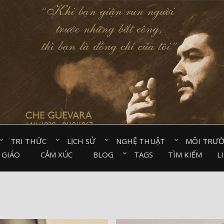
TRI THỨC⠀
LỊCH SỬ⠀
NGHỆ THUẬT⠀
MÔI TRƯ
 GIÁO⠀
CẢM XÚC⠀
BLOG⠀
TAGS
TÌM KIẾM
L