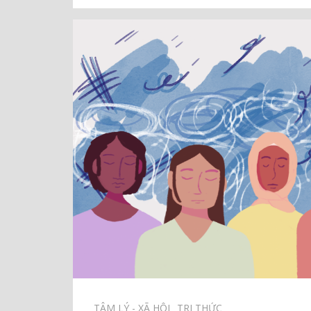
TÂM LÝ - XÃ HỘI⠀
TRI THỨC⠀