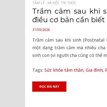
TÂM LÝ - XÃ HỘI⠀
TRI THỨC⠀
Trầm cảm sau khi s
điều cơ bản cần biết
POSTED
31/05/2026
ON
Trầm cảm sau khi sinh (Postnatal 
một dạng trầm cảm mà nhiều cha 
sinh con (vì người cha cũng có thể 
Tags:
Sức khỏe tâm thần
,
Gia đình
,
ĐỌC BÀI NÀY