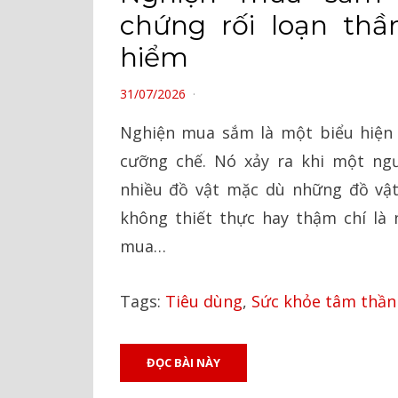
chứng rối loạn thầ
hiểm
POSTED
31/07/2026
ON
Nghiện mua sắm là một biểu hiện 
cưỡng chế. Nó xảy ra khi một ngư
nhiều đồ vật mặc dù những đồ vật 
không thiết thực hay thậm chí là
mua…
Tags:
Tiêu dùng
,
Sức khỏe tâm thần
ĐỌC BÀI NÀY