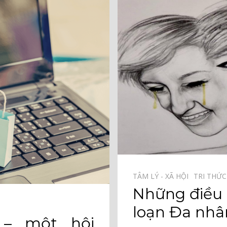
TÂM LÝ - XÃ HỘI⠀
TRI THỨ
Những điều 
loạn Đa nhâ
– một hội