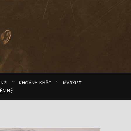
ỜNG⠀
KHOẢNH KHẮC⠀
MARXIST⠀
IÊN HỆ