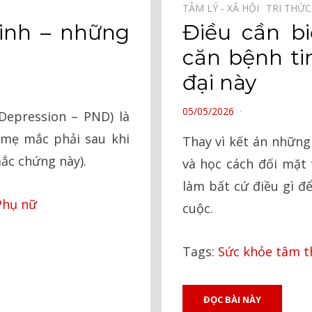
TÂM LÝ - XÃ HỘI⠀
TRI THỨ
inh – những
Điều cần bi
căn bệnh ti
đại này
POSTED
05/05/2026
Depression – PND) là
ON
mẹ mắc phải sau khi
Thay vì kết án những
mắc chứng này).
và học cách đối mặt
làm bất cứ điều gì đ
Phụ nữ
cuộc.
Tags:
Sức khỏe tâm t
ĐỌC BÀI NÀY