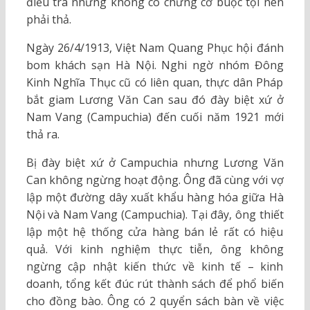
điều tra nhưng không có chứng cớ buộc tội nên
phải thả.
Ngày 26/4/1913, Việt Nam Quang Phục hội đánh
bom khách sạn Hà Nội. Nghi ngờ nhóm Đông
Kinh Nghĩa Thục cũ có liên quan, thực dân Pháp
bắt giam Lương Văn Can sau đó đày biệt xứ ở
Nam Vang (Campuchia) đến cuối năm 1921 mới
thả ra.
Bị đày biệt xứ ở Campuchia nhưng Lương Văn
Can không ngừng hoạt động. Ông đã cùng với vợ
lập một đường dây xuất khẩu hàng hóa giữa Hà
Nội và Nam Vang (Campuchia). Tại đây, ông thiết
lập một hệ thống cửa hàng bán lẻ rất có hiệu
quả. Với kinh nghiệm thực tiễn, ông không
ngừng cập nhật kiến thức về kinh tế – kinh
doanh, tổng kết đúc rút thành sách để phổ biến
cho đồng bào. Ông có 2 quyển sách bàn về việc