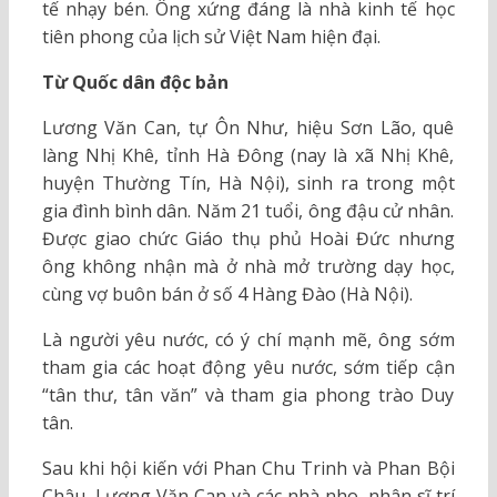
tế nhạy bén. Ông xứng đáng là nhà kinh tế học
tiên phong của lịch sử Việt Nam hiện đại.
Từ Quốc dân độc bản
Lương Văn Can, tự Ôn Như, hiệu Sơn Lão, quê
làng Nhị Khê, tỉnh Hà Đông (nay là xã Nhị Khê,
huyện Thường Tín, Hà Nội), sinh ra trong một
gia đình bình dân. Năm 21 tuổi, ông đậu cử nhân.
Được giao chức Giáo thụ phủ Hoài Đức nhưng
ông không nhận mà ở nhà mở trường dạy học,
cùng vợ buôn bán ở số 4 Hàng Đào (Hà Nội).
Là người yêu nước, có ý chí mạnh mẽ, ông sớm
tham gia các hoạt động yêu nước, sớm tiếp cận
“tân thư, tân văn” và tham gia phong trào Duy
tân.
Sau khi hội kiến với Phan Chu Trinh và Phan Bội
Châu, Lương Văn Can và các nhà nho, nhân sĩ trí