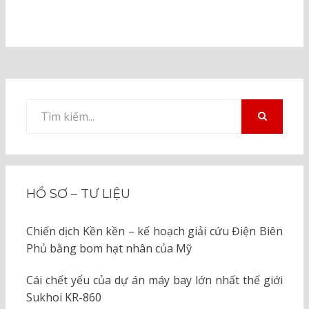
Tìm
kiếm
TÌM
KIẾM
cho:
HỒ SƠ – TƯ LIỆU
Chiến dịch Kền kền – kế hoạch giải cứu Điện Biên
Phủ bằng bom hạt nhân của Mỹ
Cái chết yểu của dự án máy bay lớn nhất thế giới
Sukhoi KR-860