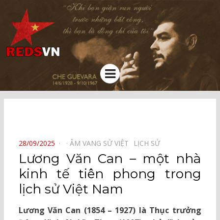
Kênh chia sẻ tri thức cộng đồng
Menu
⠀
POSTED
28/09/2025
ÂM VANG SỬ VIỆT⠀
LỊCH SỬ⠀
ON
Lương Văn Can – một nhà
kinh tế tiên phong trong
lịch sử Việt Nam
Lương Văn Can (1854 – 1927) là Thục trưởng