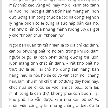
mấy chiếc kẹo vừng với mấy mớ ổi xanh táo xanh
lại nuôi nổi một gia đình bốn năm miệng ăn, hơn
đứt lương anh công chức ba cọc ba đồng! Nghịch
lý nghề buôn có lẽ cũng là sức hấp dẫn của nó,
hệt như bí ẩn của những mảnh ruộng 5% đã gợi
ý cho “khoán chui”, “khoán hộ”.
Ngồi bán quán thì tất nhiên là có địa chỉ xác định,
cán bộ phường biết rõ họ tên; trong khi đó, đám
người bị gọi là “con phe” đứng đường thì luôn
luôn mang tính chất ẩn danh, – rất khó biết họ
thực sự là ai. Tại chỗ họ đứng săn hàng bán
hàng, nếu bị hỏi, họ sẽ có vô vàn cách nói, chẳng
hạn, làm như mình chỉ tình cờ đứng đây hôm nay,
chốc nữa sẽ đi ca, sẽ vào làm ca ba…, tóm lại,
mình cũng là dân thợ, không phải con buôn. Tại
khu phố, họ vẫn được xem như cán bộ sở A.,
nhân viên công ty B., nhưng chẳng ai biết đó là