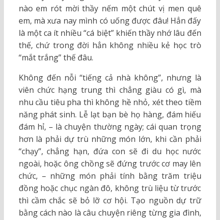
nào em rót mời thầy nếm một chút vị men quê
em, mà xưa nay mình có uống được đâu! Hẳn đấy
là một ca ít nhiều “cá biệt” khiến thầy nhớ lâu đến
thế, chứ trong đời hẳn không nhiều kẻ học trò
“mắt trắng” thế đâu.
Không đến nỗi “tiếng cả nhà không”, nhưng là
viên chức hạng trung thì chẳng giàu có gì, mà
nhu cầu tiêu pha thì không hề nhỏ, xét theo tiềm
năng phát sinh. Lễ lạt bạn bè họ hàng, đám hiếu
đám hỉ, – là chuyện thường ngày; cái quan trọng
hơn là phải dự trù những món lớn, khi cần phải
“chạy”, chẳng hạn, đứa con sẽ đi du học nước
ngoài, hoặc ông chồng sẽ đứng trước cơ may lên
chức, – những món phải tính bằng trăm triệu
đồng hoặc chục ngàn đô, không trù liệu từ trước
thì cầm chắc sẽ bỏ lỡ cơ hội. Tạo nguồn dự trữ
bằng cách nào là câu chuyện riêng từng gia đình,