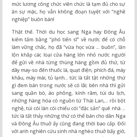
mức lương công chức viên chức là tạm đủ cho sự
ăn sự mặc, họ vẫn không đoạn tuyệt với “nghề
nghiệp” buôn bán!
Thật thế. Thời du học sang Nga hay Đông Âu
kiếm tấm bằng “phó tiến sĩ” về nước để có chỗ
làm vững chắc, họ đã “vừa học vừa … buôn”, lăn
lộn khắp các loại cửa hàng lớn nhỏ nước người
để gửi về nhà từng thùng hàng gồm đủ thứ, từ
dây may-so đến thuốc lá, quạt điện, phích đá, máy
khâu, máy mài, tủ lạnh… tức là tất tật những thứ
gì đem bán trong nước sẽ có lãi; bên nhà thì gửi
sang quần bò, áo phông, kính râm, túi du lịch,
những hàng hóa có nguồn từ Thái Lan,… rồi bột
nghệ, túi cói làn cói chiếu cói “đặc sản” quê nhà …
tức là tất thảy những thứ có thể bán cho dân Nga
và Đông Âu thuở ấy cũng đang thời bao cấp. Đối
với anh nghiên cứu sinh nhà nghèo thuở bấy giờ,