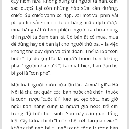
quý hiếm nữa, không dùng thì người ta bán, cấm
sao được? Lại còn những hộp sữa, cân đường,
chiếc lốp chiếc vành xe đạp, vài mét vải phin vải
pô-pơ-lin vải si-mi-li, toàn hàng mậu dịch được
mua bằng cắt ô tem phiếu, người ta chưa dùng
thì người ta đem bán lại. Có bán ắt có mua, mua
để dùng hay để bán lại cho người thứ ba, – là việc
không thể quy định và cấm đoán. Thế là lớp “con
buôn” tự do (nghĩa là người buôn bán không
phải “người nhà nước”) tái xuất hiện; ban đầu họ
bị gọi là “con phe”.
Một loại người buôn nữa lần lần tái xuất giữa Hà
Nội là chủ các quán cóc, bán nước chè chén, thuốc
lá cuộn, rượu “cuốc lủi”, kẹo lạc, kẹo bột… bao giờ
ngồi bán hàng cũng là người già hoặc trẻ em
trong độ tuổi học sinh. Sau này dân gian tổng
kết: đây là loại hình “buôn chết rét, lãi quan viên”:
không thể ngờ bà cụ ngồi cạnh cổng trường bán