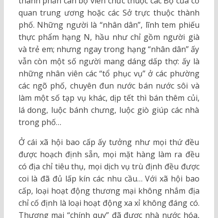
thành phần cán bộ viên chức thuộc các Bộ của cơ
quan trung ương hoặc các Sở trực thuộc thành
phố. Những người là “nhân dân”, lĩnh tem phiếu
thực phẩm hạng N, hầu như chỉ gồm người già
và trẻ em; nhưng ngay trong hạng “nhân dân” ấy
vẫn còn một số người mang dáng dấp thợ: ấy là
những nhân viên các “tổ phục vụ” ở các phường
các ngõ phố, chuyên đun nước bán nước sôi và
làm một số tạp vụ khác, dịp tết thì bán thêm củi,
lá dong, luộc bánh chưng, luộc giò giúp các nhà
trong phố…
Ở cái xã hội bao cấp ấy tưởng như mọi thứ đều
được hoạch định sẵn, mọi mặt hàng làm ra đều
có địa chỉ tiêu thụ, mọi dịch vụ trù định đều được
coi là đã đủ lấp kín các nhu cầu… Với xã hội bao
cấp, loại hoạt động thương mại không nhắm địa
chỉ cố định là loại hoạt động xa xỉ không đáng có.
Thương mại “chính quy” đã được nhà nước hóa,