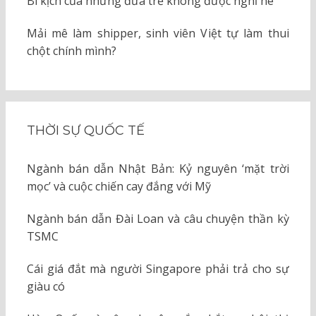
Bi kịch của những đứa trẻ không được nghỉ hè
Mải mê làm shipper, sinh viên Việt tự làm thui
chột chính mình?
THỜI SỰ QUỐC TẾ
Ngành bán dẫn Nhật Bản: Kỷ nguyên ‘mặt trời
mọc’ và cuộc chiến cay đắng với Mỹ
Ngành bán dẫn Đài Loan và câu chuyện thần kỳ
TSMC
Cái giá đắt mà người Singapore phải trả cho sự
giàu có