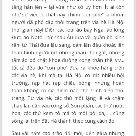
tăng hẳn lên – lại vừa như có uy hơn. Ít ai còn
nhớ sự việc có thật này: chính “con phe” là nhóm
người đã phổ cập thời trang trên vỉa hè Hà Nội
thời gian này! Diện các loại áo bay Nga, áo lông
Đức, áo Natô… từ châu Âu đưa về, quần bò kính
râm từ Thái đưa lậu sang, dám lần đầu khoác lên
thân hình người nữ những màu chói gắt, những
tấm áo bó chặt khoe đường cong thân thể, v.v…
tất cả đều do “con phe” đưa ra khoe hàng trên
các vỉa hè, khi mà tại Hà Nội có rất nhiều hội
trường, rạp hát rạp chiếu bóng, nhưng hoàn
toàn không có địa điểm nào cho trình diễn thời
trang. Từ vỉa hè, các thứ mốt lặng lẽ và chậm
chạp lan dần vào công sở. Son phấn, các thứ nước
hoa, các thứ kem tô má tô môi bôi da, … cũng
sống lại trên đất Hà thành theo cung cách đó.
Sau vài năm cao trào đổi mới, đến giữa những