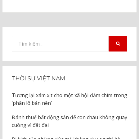
Tìm
kiếm
TÌM
KIẾM
cho:
THỜI SỰ VIỆT NAM
Tương lại xám xịt cho một xã hội đắm chìm trong
‘phân lô bán nền’
Đánh thuế bất động sản để con cháu không quay
cuồng vì đất đai