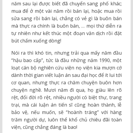
năm sau lại được biết đã chuyển sang phố khác;
mua để ở một vài năm rồi bán lại, hoặc mua rồi
sửa sang rồi bán lại, chẳng có vẻ gì là buôn bán
mà thực ra chính là buôn bán, … mọi thứ diễn ra
tự nhiên như kết thúc một đoạn văn dịch rồi đặt
bút chấm xuống dòng!
Nói ra thì khó tin, nhưng trải qua mấy năm đầu
“hậu bao cấp”, tức là đầu những năm 1990, một
loạt cán bộ nghiên cứu viện nọ viện kia mượn cớ
dành thời gian viết luận án sau đại học để ít lui tới
cơ quan, nhưng thực ra chăm chuyện buôn hơn
chuyện nghề. Mươi năm đi qua, họ giàu lên rõ
rệt, đổi đời rõ rệt, nhiều người có biệt thự, trang
trại, mà cái luận án tiến sĩ cũng hoàn thành, lễ
bảo vệ, nếu muốn, sẽ “hoành tráng” với hàng
trăm người dự, luôn thể khổ chủ chiêu đãi toàn
viện, cũng chẳng đáng là bao!