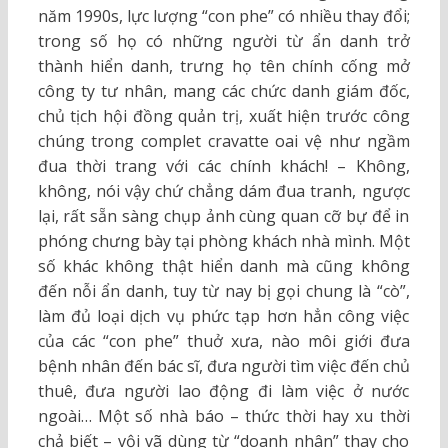
năm 1990s, lực lượng “con phe” có nhiều thay đổi;
trong số họ có những người từ ẩn danh trở
thành hiển danh, trưng họ tên chính cống mở
công ty tư nhân, mang các chức danh giám đốc,
chủ tịch hội đồng quản trị, xuất hiện trước công
chúng trong complet cravatte oai vệ như ngầm
đua thời trang với các chính khách! – Không,
không, nói vậy chứ chẳng dám đua tranh, ngược
lại, rất sẵn sàng chụp ảnh cùng quan cỡ bự để in
phóng chưng bày tại phòng khách nhà mình. Một
số khác không thật hiển danh mà cũng không
đến nỗi ẩn danh, tuy từ nay bị gọi chung là “cò”,
làm đủ loại dịch vụ phức tạp hơn hẳn công việc
của các “con phe” thuở xưa, nào môi giới đưa
bệnh nhân đến bác sĩ, đưa người tìm việc đến chủ
thuê, đưa người lao động đi làm việc ở nước
ngoài… Một số nhà báo – thức thời hay xu thời
chả biết – vội vã dùng từ “doanh nhân” thay cho