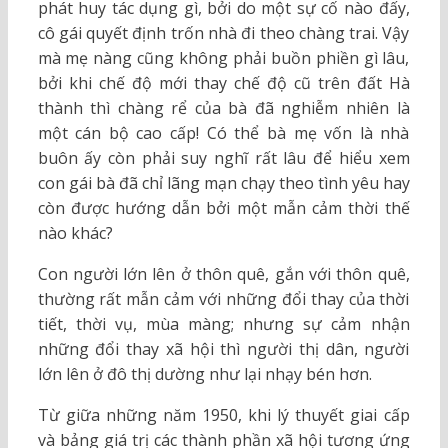
phát huy tác dụng gì, bởi do một sự cố nào đấy,
cô gái quyết định trốn nhà đi theo chàng trai. Vậy
mà mẹ nàng cũng không phải buồn phiền gì lâu,
bởi khi chế độ mới thay chế độ cũ trên đất Hà
thành thì chàng rể của bà đã nghiễm nhiên là
một cán bộ cao cấp! Có thể bà mẹ vốn là nhà
buôn ấy còn phải suy nghĩ rất lâu để hiểu xem
con gái bà đã chỉ lãng mạn chạy theo tình yêu hay
còn được hướng dẫn bởi một mẫn cảm thời thế
nào khác?
Con người lớn lên ở thôn quê, gắn với thôn quê,
thường rất mẫn cảm với những đổi thay của thời
tiết, thời vụ, mùa màng; nhưng sự cảm nhận
những đổi thay xã hội thì người thị dân, người
lớn lên ở đô thị dường như lại nhạy bén hơn.
Từ giữa những năm 1950, khi lý thuyết giai cấp
và bảng giá trị các thành phần xã hội tương ứng