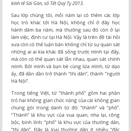
kinh tế Sài Gòn, số Tết Quý Tỵ 2013.
Sau lớp chúng tôi, mỗi năm lại có thêm các lớp
học trò khác tới Hà Nội, không chỉ ở đây học
hành dăm ba năm, mà thường sau đó còn ở lại
làm việc, định cư tại Hà Nội. Vậy là trên đề tài hồi
xưa còn có thể luận bàn không chỉ từ sự quan sát
những ai ai kia khác đã sống trước mình tại đây,
mà còn có thể quan sát lẫn nhau, quan sát chính
mình. Bởi mình và bạn bè cùng lứa mình, từ dạo
ấy, đã dần dần trở thành “thị dân”, thành “người
Hà Nội”.
Trong tiếng Việt, từ “thành phố” gồm hai phần
trỏ hai không gian chức năng của cái không gian
chung gói trong danh từ đó: “thành” và “phố”.
“Thành” là khu vực của vua quan, nha lại, công
bộc, binh lính; “phố” là khu vực của thường dân,
“thị dân”. Đây là loại thường dân ít nhiều “đặc