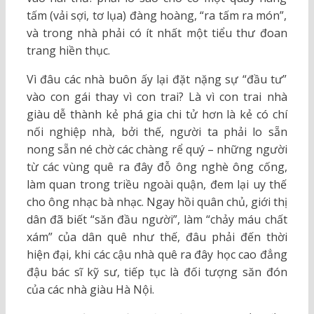
tấm (vải sợi, tơ lụa) đàng hoàng, “ra tấm ra món”,
và trong nhà phải có ít nhất một tiểu thư đoan
trang hiền thục.
Vì đâu các nhà buôn ấy lại đặt nặng sự “đầu tư”
vào con gái thay vì con trai? Là vì con trai nhà
giàu dễ thành kẻ phá gia chi tử hơn là kẻ có chí
nối nghiệp nhà, bởi thế, người ta phải lo sẵn
nong sẵn né chờ các chàng rể quý – những người
từ các vùng quê ra đây đỗ ông nghè ông cống,
làm quan trong triều ngoài quận, đem lại uy thế
cho ông nhạc bà nhạc. Ngay hồi quân chủ, giới thị
dân đã biết “săn đầu người”, làm “chảy máu chất
xám” của dân quê như thế, đâu phải đến thời
hiện đại, khi các cậu nhà quê ra đây học cao đẳng
đậu bác sĩ kỹ sư, tiếp tục là đối tượng săn đón
của các nhà giàu Hà Nội.