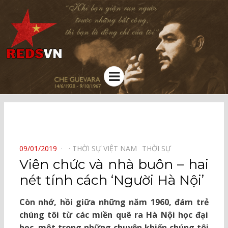
Kênh chia sẻ tri thức cộng đồng
Menu
⠀
POSTED
09/01/2019
THỜI SỰ VIỆT NAM⠀
THỜI SỰ⠀
ON
Viên chức và nhà buôn – hai
nét tính cách ‘Người Hà Nội’
Còn nhớ, hồi giữa những năm 1960, đám trẻ
chúng tôi từ các miền quê ra Hà Nội học đại
học, một trong những chuyện khiến chúng tôi