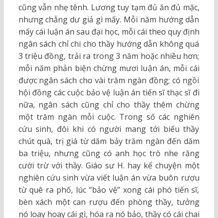
cũng vẫn nhẹ tênh. Lương tuy tạm đủ ăn đủ mặc,
nhưng chẳng dư giả gì mấy. Mỗi năm hướng dẫn
mấy cái luận án sau đại học, mỗi cái theo quy định
ngân sách chỉ chi cho thầy hướng dẫn không quá
3 triệu đồng, trải ra trong 3 năm hoặc nhiều hơn;
mỗi năm phản biện chừng mươi luận án, mỗi cái
được ngân sách cho vài trăm ngàn đồng; có ngồi
hội đồng các cuộc bảo vệ luận án tiến sĩ thạc sĩ đi
nữa, ngân sách cũng chỉ cho thầy thêm chừng
một trăm ngàn mỗi cuộc. Trong số các nghiên
cứu sinh, đôi khi có người mang tới biếu thầy
chút quà, trị giá từ dăm bảy trăm ngàn đến dăm
ba triệu, nhưng cũng có anh học trò nhe răng
cười trừ với thầy. Giáo sư H. hay kể chuyện một
nghiên cứu sinh vừa viết luận án vừa buôn rượu
từ quê ra phố, lúc “bảo vệ” xong cái phó tiến sĩ,
bèn xách một can rượu đến phòng thầy, tưởng
nó loay hoay cái gì, hóa ra nó bảo, thầy có cái chai