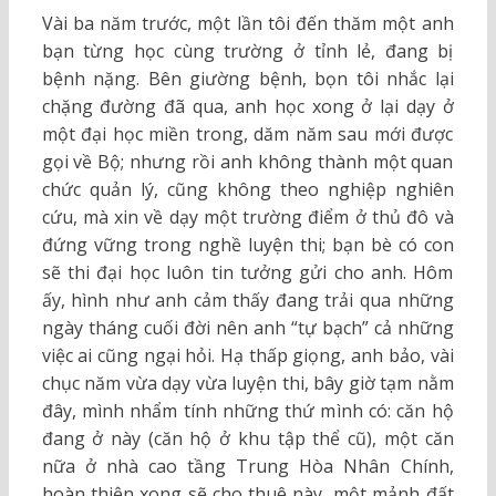
Vài ba năm trước, một lần tôi đến thăm một anh
bạn từng học cùng trường ở tỉnh lẻ, đang bị
bệnh nặng. Bên giường bệnh, bọn tôi nhắc lại
chặng đường đã qua, anh học xong ở lại dạy ở
một đại học miền trong, dăm năm sau mới được
gọi về Bộ; nhưng rồi anh không thành một quan
chức quản lý, cũng không theo nghiệp nghiên
cứu, mà xin về dạy một trường điểm ở thủ đô và
đứng vững trong nghề luyện thi; bạn bè có con
sẽ thi đại học luôn tin tưởng gửi cho anh. Hôm
ấy, hình như anh cảm thấy đang trải qua những
ngày tháng cuối đời nên anh “tự bạch” cả những
việc ai cũng ngại hỏi. Hạ thấp giọng, anh bảo, vài
chục năm vừa dạy vừa luyện thi, bây giờ tạm nằm
đây, mình nhẩm tính những thứ mình có: căn hộ
đang ở này (căn hộ ở khu tập thể cũ), một căn
nữa ở nhà cao tầng Trung Hòa Nhân Chính,
hoàn thiện xong sẽ cho thuê này, một mảnh đất