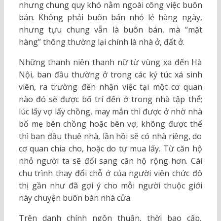
nhưng chung quy khó nằm ngoài công việc buôn
bán. Không phải buôn bán nhỏ lẻ hàng ngày,
nhưng tựu chung vẫn là buôn bán, mà “mặt
hàng” thông thường lại chính là nhà ở, đất ở.
Những thanh niên thanh nữ từ vùng xa đến Hà
Nội, ban đầu thường ở trong các ký túc xá sinh
viên, ra trường đến nhận việc tại một cơ quan
nào đó sẽ được bố trí đến ở trong nhà tập thể;
lúc lấy vợ lấy chồng, may mắn thì được ở nhờ nhà
bố mẹ bên chồng hoặc bên vợ, không được thế
thì ban đầu thuê nhà, lần hồi sẽ có nhà riêng, do
cơ quan chia cho, hoặc do tự mua lấy. Từ căn hộ
nhỏ người ta sẽ đổi sang căn hộ rộng hơn. Cái
chu trình thay đổi chỗ ở của người viên chức đô
thị gần như đã gợi ý cho mỗi người thuộc giới
này chuyện buôn bán nhà cửa.
Trên danh chính ngôn thuận, thời bao cấp,