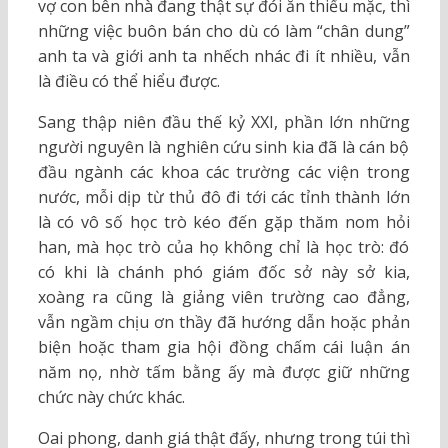
vợ con bên nhà đang thật sự đói ăn thiếu mặc, thì
những việc buôn bán cho dù có làm “chân dung”
anh ta và giới anh ta nhếch nhác đi ít nhiều, vẫn
là điều có thể hiểu được.
Sang thập niên đầu thế kỷ XXI, phần lớn những
người nguyên là nghiên cứu sinh kia đã là cán bộ
đầu ngành các khoa các trường các viện trong
nước, mỗi dịp từ thủ đô đi tới các tỉnh thành lớn
là có vô số học trò kéo đến gặp thăm nom hỏi
han, mà học trò của họ không chỉ là học trò: đó
có khi là chánh phó giám đốc sở này sở kia,
xoàng ra cũng là giảng viên trường cao đẳng,
vẫn ngầm chịu ơn thầy đã hướng dẫn hoặc phản
biện hoặc tham gia hội đồng chấm cái luận án
năm nọ, nhờ tấm bằng ấy mà được giữ những
chức này chức khác.
Oai phong, danh giá thật đấy, nhưng trong túi thì