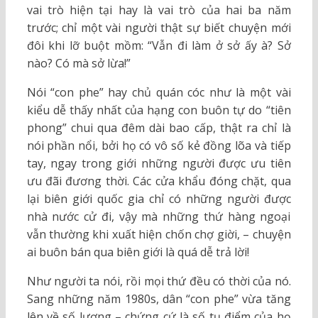
vai trò hiện tại hay là vai trò của hai ba năm
trước; chỉ một vài người thật sự biết chuyện mới
đôi khi lỡ buột mồm: “Vẫn đi làm ở sở ấy à? Sở
nào? Có mà sở lừa!”
Nói “con phe” hay chủ quán cóc như là một vài
kiểu dễ thấy nhất của hạng con buôn tự do “tiên
phong” chui qua đêm dài bao cấp, thật ra chỉ là
nói phần nổi, bởi họ có vô số kẻ đồng lõa và tiếp
tay, ngay trong giới những người được ưu tiên
ưu đãi đương thời. Các cửa khẩu đóng chặt, qua
lại biên giới quốc gia chỉ có những người được
nhà nước cử đi, vậy mà những thứ hàng ngoại
vẫn thường khi xuất hiện chốn chợ giời, – chuyện
ai buôn bán qua biên giới là quá dễ trả lời!
Như người ta nói, rồi mọi thứ đều có thời của nó.
Sang những năm 1980s, dân “con phe” vừa tăng
lên về số lượng – chứng cứ là số tụ điểm của họ