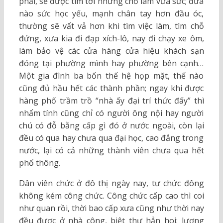
phải, sẽ được tìm tới những chỗ làm vừa sức; đứa
nào sức học yếu, mạnh chân tay hơn đầu óc,
thường sẽ vất vả hơn khi tìm việc làm, tìm chỗ
đứng, xưa kia đi đạp xích-lô, nay đi chạy xe ôm,
làm bảo vệ các cửa hàng cửa hiệu khách sạn
đóng tại phường mình hay phường bên cạnh…
Một gia đình ba bốn thế hệ họp mặt, thế nào
cũng đủ hầu hết các thành phần; ngay khi được
hàng phố trầm trồ “nhà ấy đại trí thức đấy” thì
nhẩm tính cũng chỉ có người ông nội hay người
chú có đỗ bằng cấp gì đó ở nước ngoài, còn lại
đều có qua hay chưa qua đại học, cao đẳng trong
nước, lại có cả những thành viên chưa qua hết
phổ thông.
Dân viên chức ở đô thị ngày nay, tư chức đông
không kém công chức. Công chức cấp cao thì coi
như quan rồi, thời bao cấp xưa cũng như thời nay
đều được ở nhà công, biệt thự hẳn hoi; lương