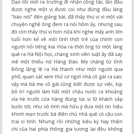
Dạo tôi mới ra trường đi nhận công tác, lần đầu
được nghe một vị được coi như đứng đầu làng
“báo nói” đến giảng bài, đã thấy thú vị vì một vài
chuyện nghề ông đem ra nói hôm ấy, nhưng sau
đó còn thấy thú vị hơn nữa khi nghe mấy anh lớn
tuổi hơn kể về mối tình thời trẻ của chính con
người nổi tiếng kia. Hóa ra thời ông từ một làng
quê ra Hà Nội học, chàng sinh viên luật ấy đã say
mê một thiếu nữ Hàng Đào. Mẹ chàng từ tỉnh
Đông lặng lẽ ra Hà thành như một người qua
phố, quan sát xem thử cơ ngơi nhà cô gái ra sao;
vậy mà bà mẹ cô gái cũng biết được sự việc, kịp
bố trí người làm hắt một chậu nước ra khoảng
vỉa hè trước cửa hàng đúng lúc vị lữ khách sắp
bước tới, như vô tình mà hữu ý đưa một tín hiệu
khinh mạn trước bà điền chủ nhà quê có cậu con
trai si tình. Nhưng rồi những kiêu kỳ hay thiện
chí của hai phía thông gia tương lai đều không