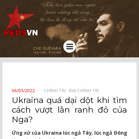
Kênh chia sẻ tri thức cộng đồng
Menu
⠀
POSTED
06/03/2022
CHÍNH TRỊ⠀
ĐỊA CHÍNH TRỊ⠀
ON
Ukraina quá dại dột khi tìm
cách vượt lằn ranh đỏ của
Nga?
Ứng xử của Ukraina lúc ngả Tây, lúc ngả Đông