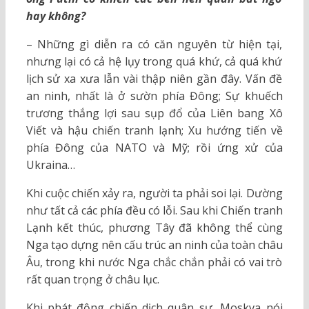
hay không?
– Những gì diễn ra có căn nguyên từ hiện tại,
nhưng lại có cả hệ lụy trong quá khứ, cả quá khứ
lịch sử xa xưa lẫn vài thập niên gần đây. Vấn đề
an ninh, nhất là ở sườn phía Đông; Sự khuếch
trương thắng lợi sau sụp đổ của Liên bang Xô
Viết và hậu chiến tranh lạnh; Xu hướng tiến về
phía Đông của NATO và Mỹ; rồi ứng xử của
Ukraina…
Khi cuộc chiến xảy ra, người ta phải soi lại. Dường
như tất cả các phía đều có lỗi. Sau khi Chiến tranh
Lạnh kết thúc, phương Tây đã không thể cùng
Nga tạo dựng nên cấu trúc an ninh của toàn châu
Âu, trong khi nước Nga chắc chắn phải có vai trò
rất quan trọng ở châu lục.
Khi phát động chiến dịch quân sự, Moskva nói