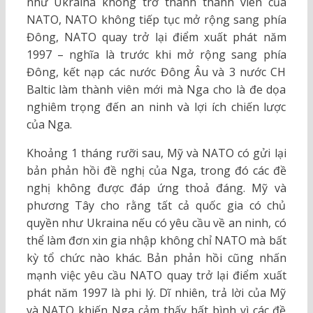
như Ukraina không trở thành thành viên của
NATO, NATO không tiếp tục mở rộng sang phía
Đông, NATO quay trở lại điểm xuất phát năm
1997 – nghĩa là trước khi mở rộng sang phía
Đông, kết nạp các nước Đông Âu và 3 nước CH
Baltic làm thành viên mới mà Nga cho là đe dọa
nghiêm trọng đến an ninh và lợi ích chiến lược
của Nga.
Khoảng 1 tháng rưỡi sau, Mỹ và NATO có gửi lại
bản phản hồi đề nghị của Nga, trong đó các đề
nghị không được đáp ứng thoả đáng. Mỹ và
phương Tây cho rằng tất cả quốc gia có chủ
quyền như Ukraina nếu có yêu cầu về an ninh, có
thể làm đơn xin gia nhập không chỉ NATO mà bất
kỳ tổ chức nào khác. Bản phản hồi cũng nhấn
mạnh việc yêu cầu NATO quay trở lại điểm xuất
phát năm 1997 là phi lý. Dĩ nhiên, trả lời của Mỹ
và NATO khiến Nga cảm thấy bất bình vì các đề