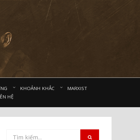
ỜNG⠀
KHOẢNH KHẮC⠀
MARXIST⠀
IÊN HỆ
Tìm