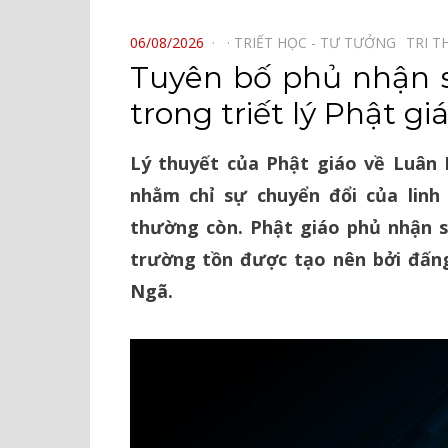
⠀
POSTED
06/08/2026
TRIẾT HỌC - TƯ TƯỞNG⠀
TRI T
ON
Tuyên bố phủ nhận s
trong triết lý Phật gi
Lý thuyết của Phật giáo về Luân H
nhằm chỉ sự chuyển đổi của linh
thường còn. Phật giáo phủ nhận s
trường tồn được tạo nên bởi đấn
Ngã.