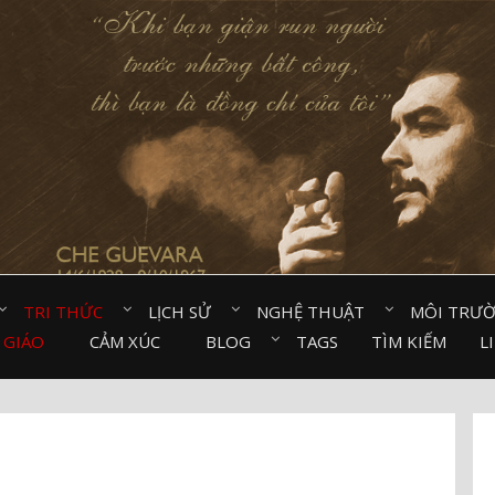
TRI THỨC⠀
LỊCH SỬ⠀
NGHỆ THUẬT⠀
MÔI TRƯ
 GIÁO⠀
CẢM XÚC⠀
BLOG⠀
TAGS
TÌM KIẾM
L