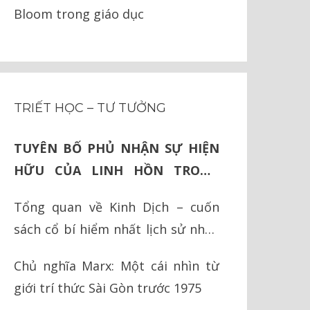
Bloom trong giáo dục
TRIẾT HỌC – TƯ TƯỞNG
TUYÊN BỐ PHỦ NHẬN SỰ HIỆN
HỮU CỦA LINH HỒN TRONG
TRIẾT LÝ PHẬT GIÁO
Tổng quan về Kinh Dịch – cuốn
sách cổ bí hiểm nhất lịch sử nhân
loại
Chủ nghĩa Marx: Một cái nhìn từ
giới trí thức Sài Gòn trước 1975