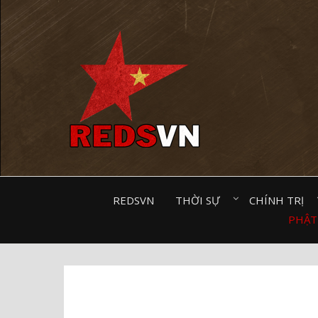
Kênh chia sẻ tri thức cộng đồng
REDSVN
THỜI SỰ⠀
CHÍNH TRỊ⠀
PHẬT