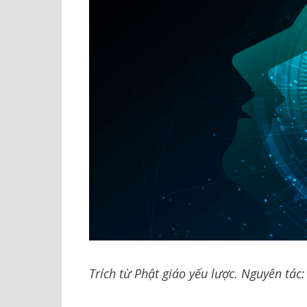
Trích từ Phật giáo yếu lược. Nguyên tác: