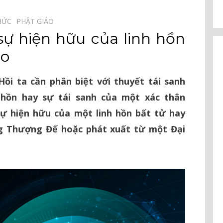
HỨC⠀
PHẬT GIÁO⠀
ự hiện hữu của linh hồn
áo
ồi ta cần phân biệt với thuyết tái sanh
 hồn hay sự tái sanh của một xác thân
ự hiện hữu của một linh hồn bất tử hay
g Thượng Đế hoặc phát xuất từ một Đại