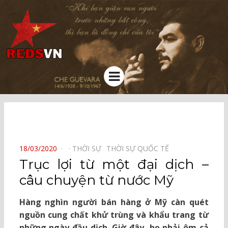
Kênh chia sẻ tri thức cộng đồng
Menu
⠀
POSTED
18/03/2020
THỜI SỰ⠀
THỜI SỰ QUỐC TẾ⠀
ON
Trục lợi từ một đại dịch –
câu chuyện từ nước Mỹ
Hàng nghìn người bán hàng ở Mỹ càn quét
nguồn cung chất khử trùng và khẩu trang từ
những ngày đầu dịch. Giờ đây, họ phải ôm cả