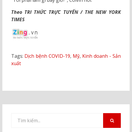
“Tôi phải làm gì bây giờ?”, Colvin nói.
Theo TRI THỨC TRỰC TUYẾN / THE NEW YORK
TIMES
Tags:
Dịch bệnh COVID-19
,
Mỹ
,
Kinh doanh - Sản
xuất
Tìm
kiếm
TÌM
KIẾM
cho: