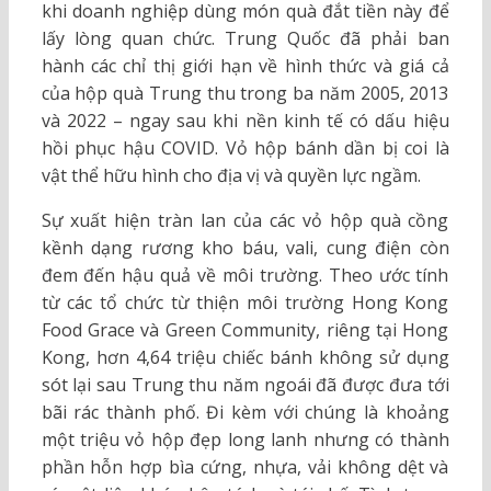
khi doanh nghiệp dùng món quà đắt tiền này để
lấy lòng quan chức. Trung Quốc đã phải ban
hành các chỉ thị giới hạn về hình thức và giá cả
của hộp quà Trung thu trong ba năm 2005, 2013
và 2022 – ngay sau khi nền kinh tế có dấu hiệu
hồi phục hậu COVID. Vỏ hộp bánh dần bị coi là
vật thể hữu hình cho địa vị và quyền lực ngầm.
Sự xuất hiện tràn lan của các vỏ hộp quà cồng
kềnh dạng rương kho báu, vali, cung điện còn
đem đến hậu quả về môi trường. Theo ước tính
từ các tổ chức từ thiện môi trường Hong Kong
Food Grace và Green Community, riêng tại Hong
Kong, hơn 4,64 triệu chiếc bánh không sử dụng
sót lại sau Trung thu năm ngoái đã được đưa tới
bãi rác thành phố. Đi kèm với chúng là khoảng
một triệu vỏ hộp đẹp long lanh nhưng có thành
phần hỗn hợp bìa cứng, nhựa, vải không dệt và