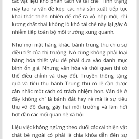
các vật liệu khó phân tách và tái chế. Tình trạng
này tạo ra vấn đề kép: các nhà sản xuất tiếp tục
khai thác thiên nhiên để chế ra vỏ hộp mới, rồi
lượng chất thải khổng lồ khó tái chế này lại gây ô
nhiễm tiếp toàn bộ môi trường xung quanh.
Như mọi mặt hàng khác, bánh trung thu chịu sự
điều tiết của thị trường. Nó cũng không phải loại
hàng hóa thiết yếu để phải đưa vào danh mục
bình ổn giá. Nhưng văn hóa và thói quen thì có
thể điều chỉnh và thay đổi. Truyền thống tặng
quà và tiêu thụ bánh Trung thu có lẽ cần được
cân nhắc một cách có trách nhiệm hơn. Vấn đề ở
đây không chỉ là bánh đắt hay rẻ mà là sự tiêu
thụ vô độ đang gây hại môi trường và làm hời
hợt dần các mối quan hệ xã hội.
Liệu việc không ngừng theo đuổi các cải thiện vật
chất bề ngoài có phải là chìa khóa dẫn đến sự