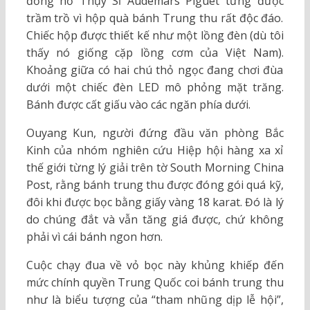
đồng hồ Thụy Sĩ Audemars Piguet từng được
trầm trồ vì hộp quà bánh Trung thu rất độc đáo.
Chiếc hộp được thiết kế như một lồng đèn (dù tôi
thấy nó giống cặp lồng cơm của Việt Nam).
Khoảng giữa có hai chú thỏ ngọc đang chơi đùa
dưới một chiếc đèn LED mô phỏng mặt trăng.
Bánh được cất giấu vào các ngăn phía dưới.
Ouyang Kun, người đứng đầu văn phòng Bắc
Kinh của nhóm nghiên cứu Hiệp hội hàng xa xỉ
thế giới từng lý giải trên tờ South Morning China
Post, rằng bánh trung thu được đóng gói quá kỹ,
đôi khi được bọc bằng giấy vàng 18 karat. Đó là lý
do chúng đắt và vẫn tăng giá được, chứ không
phải vì cái bánh ngon hơn.
Cuộc chạy đua về vỏ bọc này khủng khiếp đến
mức chính quyền Trung Quốc coi bánh trung thu
như là biểu tượng của “tham nhũng dịp lễ hội”,