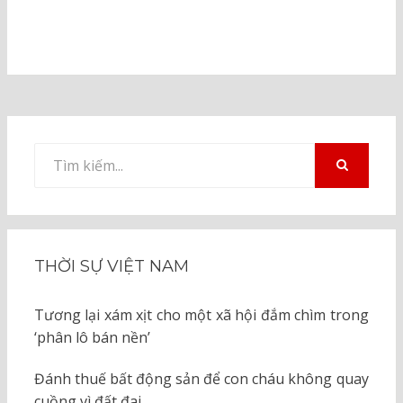
Tìm
kiếm
TÌM
KIẾM
cho:
THỜI SỰ VIỆT NAM
Tương lại xám xịt cho một xã hội đắm chìm trong
‘phân lô bán nền’
Đánh thuế bất động sản để con cháu không quay
cuồng vì đất đai