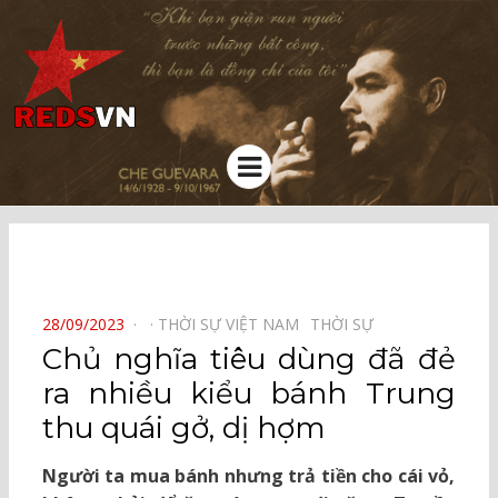
Kênh chia sẻ tri thức cộng đồng
Menu
⠀
POSTED
28/09/2023
THỜI SỰ VIỆT NAM⠀
THỜI SỰ⠀
ON
Chủ nghĩa tiêu dùng đã đẻ
ra nhiều kiểu bánh Trung
thu quái gở, dị hợm
Người ta mua bánh nhưng trả tiền cho cái vỏ,