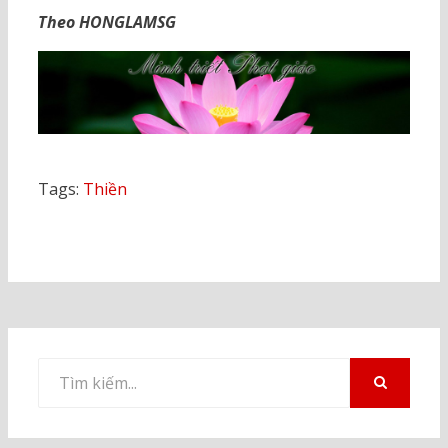
Theo HONGLAMSG
Tags:
Thiền
Tìm
kiếm
TÌM
KIẾM
cho: