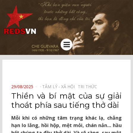
Kênh chia sẻ tri thức cộng đồng
Menu
⠀
POSTED
29/08/2025
TÂM LÝ - XÃ HỘI⠀
TRI THỨC⠀
ON
Thiền và bí mật của sự giải
thoát phía sau tiếng thở dài
Mỗi khi có những tâm trạng khác lạ, chẳng
hạn lo lắng, hồi hộp, mệt mỏi, chán nản… hầu
hết chúng ta đều thở dài. Và rõ ràng, sau một