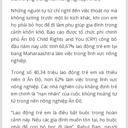
Những người tự tử chỉ nghĩ đến việc thoát nợ mà
không lường trước một bi kịch khác, khi con em
họ phải bỏ học để đi làm phụ giúp gia đình trong
cảnh khốn khó. Báo cáo được tổ chức phi chính
phủ Ấn Độ Child Rights and You (CRY) công bố
đầu năm nay ước tính 60,67% lao động trẻ em tại
bang Maharaashtra làm việc trong lĩnh vực nông
nghiệp.
Trong số 40,34 triệu lao động trẻ em và thiếu
niên ở Ấn Độ, hơn 62% làm việc trong lĩnh vực
nông nghiệp. Các nhà nghiên cứu khẳng định trẻ
em chính là “nạn nhân” của cuộc khủng hoảng tự
tử trong nền nông nghiệp Ấn Độ.
“Lao động trẻ em là điều bắt buộc trong hoàn
cảnh này. Nếu các gia đình muốn tồn tại, họ buộc
phải để con bỏ học đi làm”, Rahul Bais, người