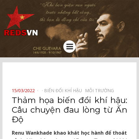
Kênh chia sẻ tri thức cộng đồng
Menu
⠀
POSTED
15/03/2022
BIẾN ĐỔI KHÍ HẬU⠀
MÔI TRƯỜNG⠀
ON
Thảm họa biến đổi khí hậu:
Câu chuyện đau lòng từ Ấn
Độ
Renu Wankhade khao khát học hành để thoát