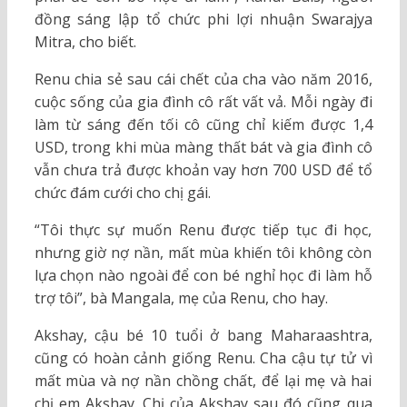
đồng sáng lập tổ chức phi lợi nhuận Swarajya
Mitra, cho biết.
Renu chia sẻ sau cái chết của cha vào năm 2016,
cuộc sống của gia đình cô rất vất vả. Mỗi ngày đi
làm từ sáng đến tối cô cũng chỉ kiếm được 1,4
USD, trong khi mùa màng thất bát và gia đình cô
vẫn chưa trả được khoản vay hơn 700 USD để tổ
chức đám cưới cho chị gái.
“Tôi thực sự muốn Renu được tiếp tục đi học,
nhưng giờ nợ nần, mất mùa khiến tôi không còn
lựa chọn nào ngoài để con bé nghỉ học đi làm hỗ
trợ tôi”, bà Mangala, mẹ của Renu, cho hay.
Akshay, cậu bé 10 tuổi ở bang Maharaashtra,
cũng có hoàn cảnh giống Renu. Cha cậu tự tử vì
mất mùa và nợ nần chồng chất, để lại mẹ và hai
chị em Akshay. Chị của Akshay sau đó cũng qua