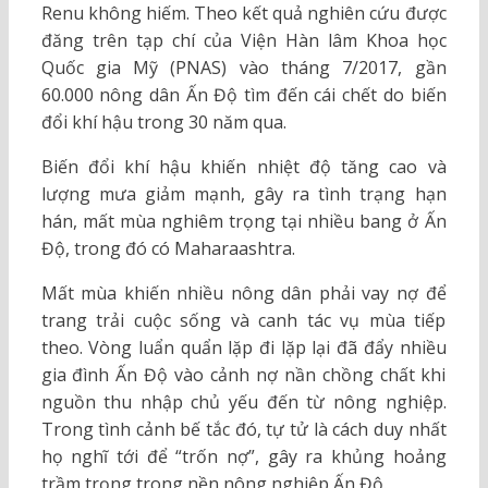
Renu không hiếm. Theo kết quả nghiên cứu được
đăng trên tạp chí của Viện Hàn lâm Khoa học
Quốc gia Mỹ (PNAS) vào tháng 7/2017, gần
60.000 nông dân Ấn Độ tìm đến cái chết do biến
đổi khí hậu trong 30 năm qua.
Biến đổi khí hậu khiến nhiệt độ tăng cao và
lượng mưa giảm mạnh, gây ra tình trạng hạn
hán, mất mùa nghiêm trọng tại nhiều bang ở Ấn
Độ, trong đó có Maharaashtra.
Mất mùa khiến nhiều nông dân phải vay nợ để
trang trải cuộc sống và canh tác vụ mùa tiếp
theo. Vòng luẩn quẩn lặp đi lặp lại đã đẩy nhiều
gia đình Ấn Độ vào cảnh nợ nần chồng chất khi
nguồn thu nhập chủ yếu đến từ nông nghiệp.
Trong tình cảnh bế tắc đó, tự tử là cách duy nhất
họ nghĩ tới để “trốn nợ”, gây ra khủng hoảng
trầm trọng trong nền nông nghiệp Ấn Độ.