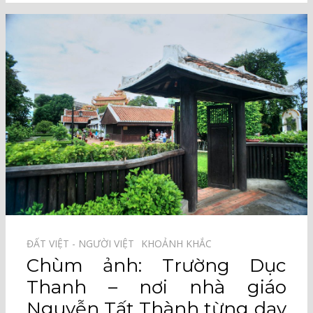
ĐẤT VIỆT - NGƯỜI VIỆT⠀
KHOẢNH KHẮC⠀
Chùm ảnh: Trường Dục
Thanh – nơi nhà giáo
Nguyễn Tất Thành từng dạy