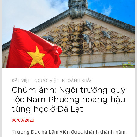
ĐẤT VIỆT - NGƯỜI VIỆT⠀
KHOẢNH KHẮC⠀
Chùm ảnh: Ngôi trường quý
tộc Nam Phương hoàng hậu
từng học ở Đà Lạt
POSTED
06/09/2023
ON
Trường Đức bà Lâm Viên được khánh thành năm