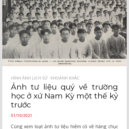
HÌNH ẢNH LỊCH SỬ⠀
KHOẢNH KHẮC⠀
Ảnh tư liệu quý về trường
học ở xứ Nam Kỳ một thế kỷ
trước
POSTED
01/10/2021
ON
Cùng xem loạt ảnh tư liệu hiếm có về hàng chục