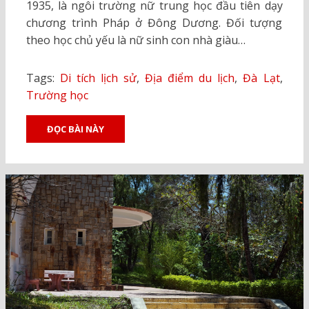
1935, là ngôi trường nữ trung học đầu tiên dạy
chương trình Pháp ở Đông Dương. Đối tượng
theo học chủ yếu là nữ sinh con nhà giàu…
Tags:
Di tích lịch sử
,
Địa điểm du lịch
,
Đà Lạt
,
Trường học
ĐỌC BÀI NÀY