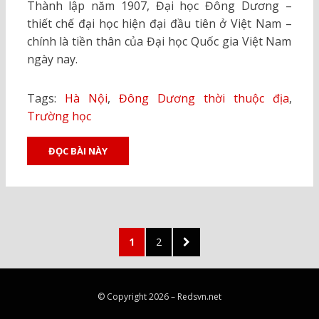
Thành lập năm 1907, Đại học Đông Dương –
thiết chế đại học hiện đại đầu tiên ở Việt Nam –
chính là tiền thân của Đại học Quốc gia Việt Nam
ngày nay.
Tags:
Hà Nội
,
Đông Dương thời thuộc địa
,
Trường học
ĐỌC BÀI NÀY
Posts
PAGE
PAGE
NEXT
1
2
pagination
PAGE
© Copyright 2026 –
Redsvn.net