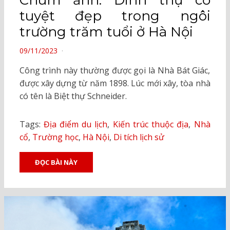
Chùm ảnh: Dinh thự cổ
tuyệt đẹp trong ngôi
trường trăm tuổi ở Hà Nội
POSTED
09/11/2023
ON
Công trình này thường được gọi là Nhà Bát Giác,
được xây dựng từ năm 1898. Lúc mới xây, tòa nhà
có tên là Biệt thự Schneider.
Tags:
Địa điểm du lịch
,
Kiến trúc thuộc địa
,
Nhà
cổ
,
Trường học
,
Hà Nội
,
Di tích lịch sử
ĐỌC BÀI NÀY