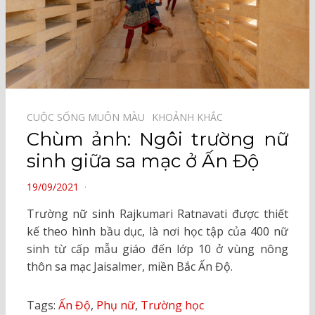
CUỘC SỐNG MUÔN MÀU⠀
KHOẢNH KHẮC⠀
Chùm ảnh: Ngôi trường nữ
sinh giữa sa mạc ở Ấn Độ
POSTED
19/09/2021
ON
Trường nữ sinh Rajkumari Ratnavati được thiết
kế theo hình bầu dục, là nơi học tập của 400 nữ
sinh từ cấp mẫu giáo đến lớp 10 ở vùng nông
thôn sa mạc Jaisalmer, miền Bắc Ấn Độ.
Tags:
Ấn Độ
,
Phụ nữ
,
Trường học