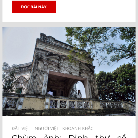
ĐỌC BÀI NÀY
ĐẤT VIỆT - NGƯỜI VIỆT⠀
KHOẢNH KHẮC⠀