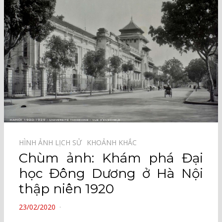
HÌNH ẢNH LỊCH SỬ⠀
KHOẢNH KHẮC⠀
Chùm ảnh: Khám phá Đại
học Đông Dương ở Hà Nội
thập niên 1920
POSTED
23/02/2020
ON