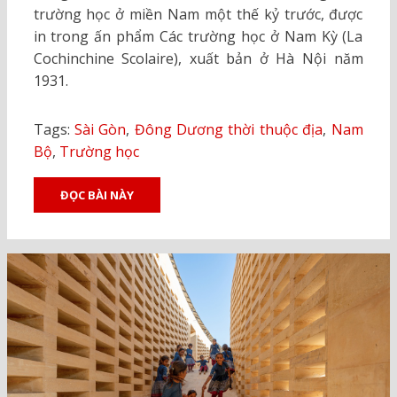
trường học ở miền Nam một thế kỷ trước, được
in trong ấn phẩm Các trường học ở Nam Kỳ (La
Cochinchine Scolaire), xuất bản ở Hà Nội năm
1931.
Tags:
Sài Gòn
,
Đông Dương thời thuộc địa
,
Nam
Bộ
,
Trường học
ĐỌC BÀI NÀY