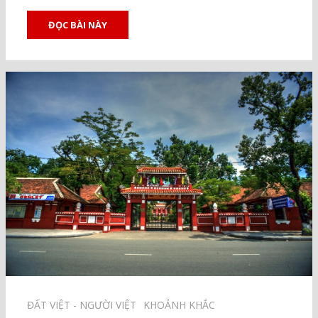
ĐỌC BÀI NÀY
ĐẤT VIỆT - NGƯỜI VIỆT⠀
KHOẢNH KHẮC⠀