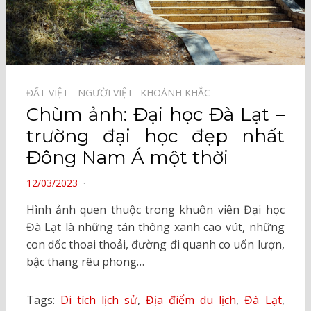
ĐẤT VIỆT - NGƯỜI VIỆT⠀
KHOẢNH KHẮC⠀
Chùm ảnh: Đại học Đà Lạt –
trường đại học đẹp nhất
Đông Nam Á một thời
POSTED
12/03/2023
ON
Hình ảnh quen thuộc trong khuôn viên Đại học
Đà Lạt là những tán thông xanh cao vút, những
con dốc thoai thoải, đường đi quanh co uốn lượn,
bậc thang rêu phong…
Tags:
Di tích lịch sử
,
Địa điểm du lịch
,
Đà Lạt
,