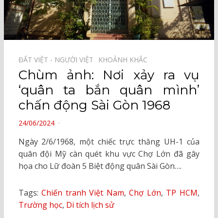
ĐẤT VIỆT - NGƯỜI VIỆT⠀
KHOẢNH KHẮC⠀
Chùm ảnh: Nơi xảy ra vụ
‘quân ta bắn quân mình’
chấn động Sài Gòn 1968
POSTED
24/06/2024
ON
Ngày 2/6/1968, một chiếc trực thăng UH-1 của
quân đội Mỹ càn quét khu vực Chợ Lớn đã gây
họa cho Lữ đoàn 5 Biệt động quân Sài Gòn….
Tags:
Chiến tranh Việt Nam
,
Chợ Lớn
,
TP HCM
,
Trường học
,
Di tích lịch sử