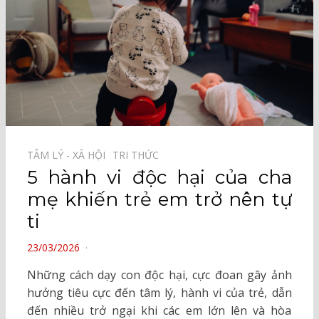
TÂM LÝ - XÃ HỘI⠀
TRI THỨC⠀
5 hành vi độc hại của cha
mẹ khiến trẻ em trở nên tự
ti
POSTED
23/03/2026
ON
Những cách dạy con độc hại, cực đoan gây ảnh
hưởng tiêu cực đến tâm lý, hành vi của trẻ, dẫn
đến nhiều trở ngại khi các em lớn lên và hòa