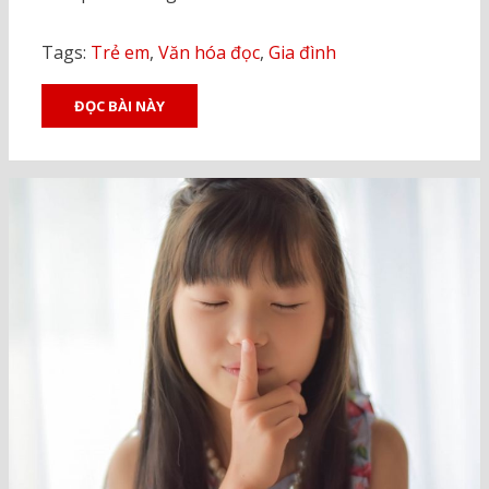
Tags:
Trẻ em
,
Văn hóa đọc
,
Gia đình
ĐỌC BÀI NÀY