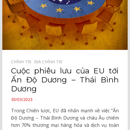
CHÍNH TRỊ⠀
ĐỊA CHÍNH TRỊ⠀
Cuộc phiêu lưu của EU tới
Ấn Độ Dương – Thái Bình
Dương
POSTED
30/03/2023
ON
Trong Chiến lược, EU đã nhấn mạnh về việc “Ấn
Độ Dương – Thái Bình Dương và châu Âu chiếm
hơn 70% thương mại hàng hóa và dịch vụ toàn