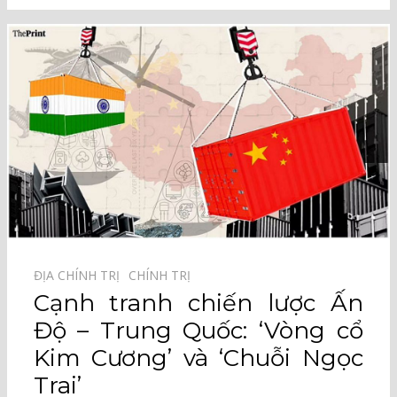
ĐỊA CHÍNH TRỊ⠀
CHÍNH TRỊ⠀
Cạnh tranh chiến lược Ấn
Độ – Trung Quốc: ‘Vòng cổ
Kim Cương’ và ‘Chuỗi Ngọc
Trai’