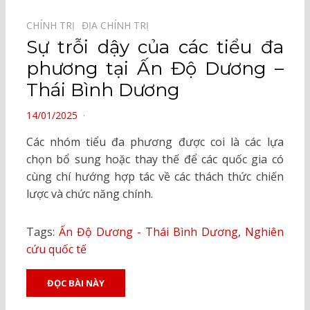
CHÍNH TRỊ⠀
ĐỊA CHÍNH TRỊ⠀
Sự trỗi dậy của các tiểu đa
phương tại Ấn Độ Dương –
Thái Bình Dương
POSTED
14/01/2025
ON
Các nhóm tiểu đa phương được coi là các lựa
chọn bổ sung hoặc thay thế để các quốc gia có
cùng chí hướng hợp tác về các thách thức chiến
lược và chức năng chính.
Tags:
Ấn Độ Dương - Thái Bình Dương
,
Nghiên
cứu quốc tế
ĐỌC BÀI NÀY