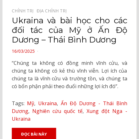
CHÍNH TRỊ⠀
ĐỊA CHÍNH TRỊ⠀
Ukraina và bài học cho các
đối tác của Mỹ ở Ấn Độ
Dương – Thái Bình Dương
POSTED
16/03/2025
ON
“Chúng ta không có đồng minh vĩnh cửu, và
chúng ta không có kẻ thù vĩnh viễn. Lợi ích của
chúng ta là vĩnh cửu và trường tồn, và chúng ta
có bổn phận phải theo đuổi những lợi ích đó”.
Tags:
Mỹ
,
Ukraina
,
Ấn Độ Dương - Thái Bình
Dương
,
Nghiên cứu quốc tế
,
Xung đột Nga -
Ukraina
ĐỌC BÀI NÀY