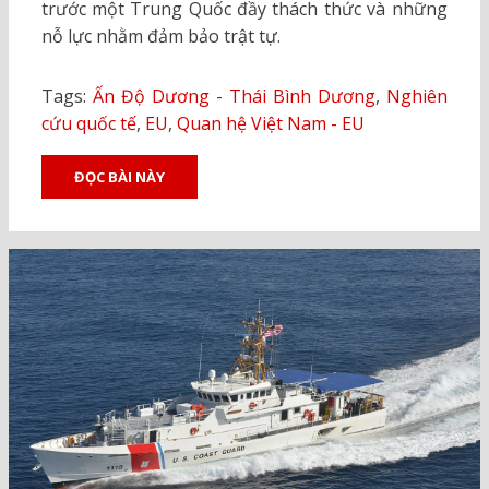
trước một Trung Quốc đầy thách thức và những
nỗ lực nhằm đảm bảo trật tự.
Tags:
Ấn Độ Dương - Thái Bình Dương
,
Nghiên
cứu quốc tế
,
EU
,
Quan hệ Việt Nam - EU
ĐỌC BÀI NÀY