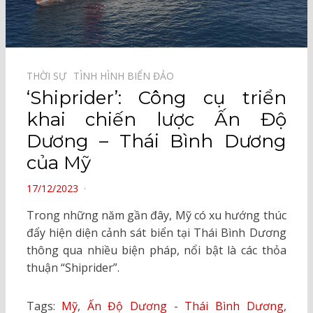
THỜI SỰ⠀
TÌNH HÌNH BIỂN ĐẢO⠀
‘Shiprider’: Công cụ triển
khai chiến lược Ấn Độ
Dương – Thái Bình Dương
của Mỹ
POSTED
17/12/2023
ON
Trong những năm gần đây, Mỹ có xu hướng thúc
đẩy hiện diện cảnh sát biển tại Thái Bình Dương
thông qua nhiều biện pháp, nổi bật là các thỏa
thuận “Shiprider”.
Tags:
Mỹ
,
Ấn Độ Dương - Thái Bình Dương
,