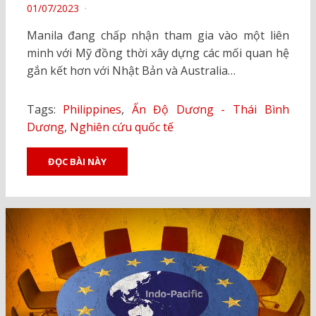
POSTED
01/07/2023
ON
Manila đang chấp nhận tham gia vào một liên
minh với Mỹ đồng thời xây dựng các mối quan hệ
gắn kết hơn với Nhật Bản và Australia…
Tags:
Philippines
,
Ấn Độ Dương - Thái Bình
Dương
,
Nghiên cứu quốc tế
ĐỌC BÀI NÀY