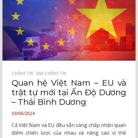
CHÍNH TRỊ⠀
ĐỊA CHÍNH TRỊ⠀
Quan hệ Việt Nam – EU và
trật tự mới tại Ấn Độ Dương
– Thái Bình Dương
POSTED
03/06/2024
ON
Cả Việt Nam và EU đều sẵn sàng chấp nhận quan
điểm chiến lược của nhau và nâng cao vị thế